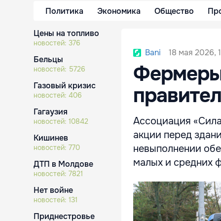
Политика
Экономика
Общество
Пр
Цены на топливо
новостей:
376
18 мая 2026, 1
Bani
Бельцы
Фермеры 
новостей:
5726
Газовый кризис
правител
новостей:
406
Гагаузия
Ассоциация «Сила
новостей:
10842
акции перед здани
Кишинев
невыполнении обе
новостей:
770
малых и средних 
ДТП в Молдове
новостей:
7821
Нет войне
новостей:
131
Приднестровье