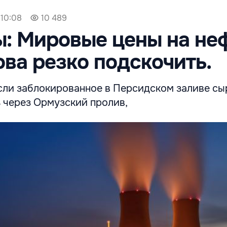
 10:08
10 489
: Мировые цены на не
ова резко подскочить.
если заблокированное в Персидском заливе сы
ь через Ормузский пролив,