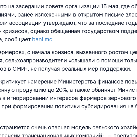
то на заседании совета организации 15 мая, где 
ниями, ранее изложенными в открытом письме влас
ели ассоциации утверждают, что за последние год
 кризисов, однако обещанная государством подде
а, сообщает
bani.md
рмеров», с начала кризиса, вызванного ростом це
я, сельхозпроизводители «слышали о помощи толь
ов в СМИ», не получая реальных мер поддержки.
критикует намерение Министерства финансов пов
енную продукцию до 20%, а также обвиняет Минис
а в игнорировании интересов фермеров зернового
а при формировании политики субсидирования на
страняется очень опасная модель сельского хозяй
спансии транснациональных компаний», — предуп