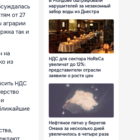
В Молдове оштрафовали
обсуждалась
нарушителей за незаконный
забор воды из Днестра
тям от 27
ы аграрии
ржка так и
н на
НДС для сектора HoReCa
ко из
увеличат до 12%:
представители отрасли
заявили о росте цен
ысить НДС
терство
 и
 ближайшие
Нефтяное пятно у берегов
Омана за несколько дней
ства,
увеличилось в четыре раза
реждают