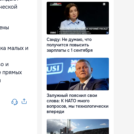
ческой
рены
Санду: Не думаю, что
получится повысить
ка малых и
зарплаты с 1 сентября
во и
е прямых
я
Залужный пояснил свои
слова: К НАТО много
вопросов, мы технологически
впереди