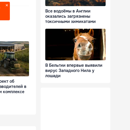
?
Все водоёмы в Англии
оказались загрязнены
токсичными химикатами
В Бельгии впервые выявили
вирус Западного Нила у
лошади
оект об
зводителей в
м комплексе