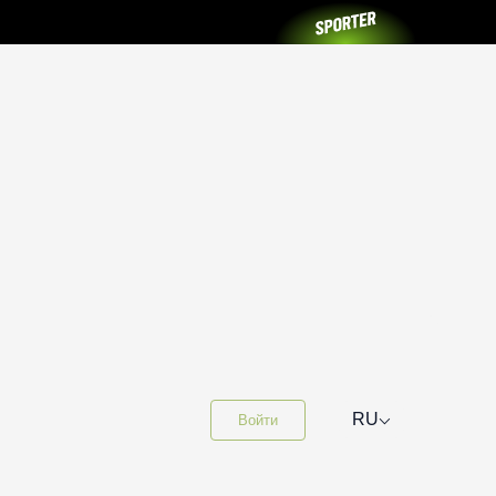
⌵
RU
Войти