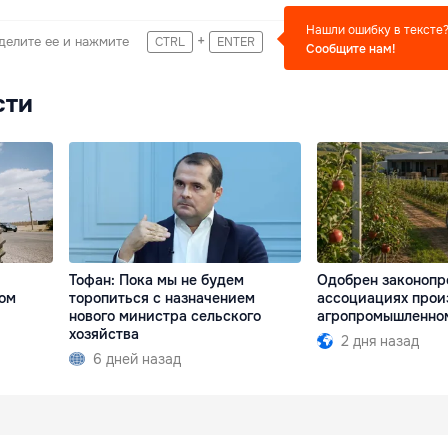
Нашли ошибку в тексте
+
делите ее и нажмите
CTRL
ENTER
Сообщите нам!
сти
Тофан: Пока мы не будем
Одобрен законопр
ом
торопиться с назначением
ассоциациях прои
нового министра сельского
агропромышленно
хозяйства
2 дня назад
6 дней назад