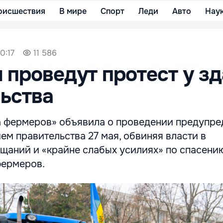
оисшествия
В мире
Спорт
Леди
Авто
Нау
0:17
11 586
проведут протест у з
ьства
 фермеров» объявила о проведении предупре
ем правительства 27 мая, обвиняя власти в
щаний и «крайне слабых усилиях» по спасени
фермеров.