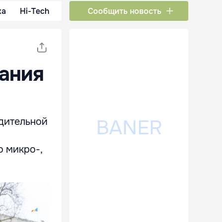
ка
Hi-Tech
Сообщить новость
дания
дительной
ю микро-,