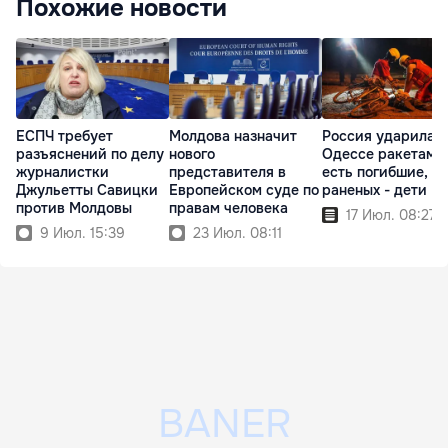
Похожие новости
ЕСПЧ требует
Молдова назначит
Россия ударила п
разъяснений по делу
нового
Одессе ракетами
журналистки
представителя в
есть погибшие, с
Джульетты Савицки
Европейском суде по
раненых - дети
против Молдовы
правам человека
17 Июл. 08:27
9 Июл. 15:39
23 Июл. 08:11