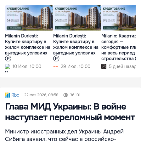
Milanin Durlești:
Milanin Durlești:
Milanin: Квартира
Купите квартиру в
Купите квартиру в
сегодня —
жилом комплексе на
жилом комплексе на
комфортные плат
выгодных условиях
выгодных условиях
на весь период
Ⓟ
Ⓟ
строительства Ⓟ
10 Июл. 10:00
29 Июл. 10:00
5 дней назад
Rbc
22 мая 2026, 08:58
36 101
Глава МИД Украины: В войне
наступает переломный момент
Министр иностранных дел Украины Андрей
Сибига заявил, что сейчас в российско-