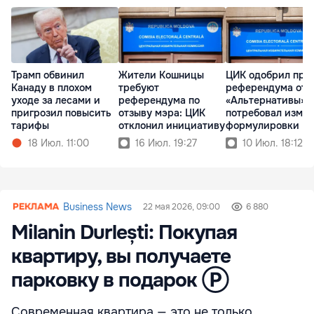
Трамп обвинил
Жители Кошницы
ЦИК одобрил про
Канаду в плохом
требуют
референдума от
уходе за лесами и
референдума по
«Альтернативы», 
пригрозил повысить
отзыву мэра: ЦИК
потребовал изме
тарифы
отклонил инициативу
формулировки
18 Июл. 11:00
16 Июл. 19:27
10 Июл. 18:12
Business News
22 мая 2026, 09:00
6 880
Milanin Durlești: Покупая
квартиру, вы получаете
парковку в подарок Ⓟ
Современная квартира — это не только