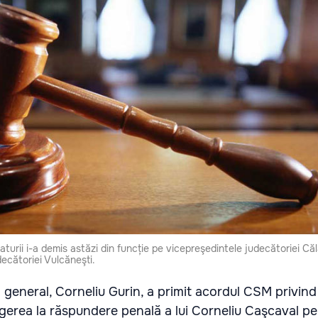
aturii i-a demis astăzi din funcție pe vicepreşedintele judecătoriei Călă
decătoriei Vulcăneşti.
l general, Corneliu Gurin, a primit acordul CSM privind
ragerea la răspundere penală a lui Corneliu Caşcaval p