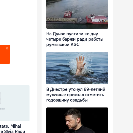
На Дунае пустили ко дну
четыре баржи ради работы
румынской АЭС
?
В Днестре утонул 69-летний
мужчина: приехал отметить
годовщину свадьбы
tate, Mihai
e Slvia Radu