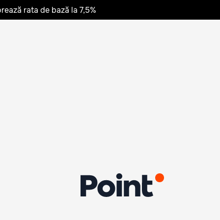
rează rata de bază la 7,5%