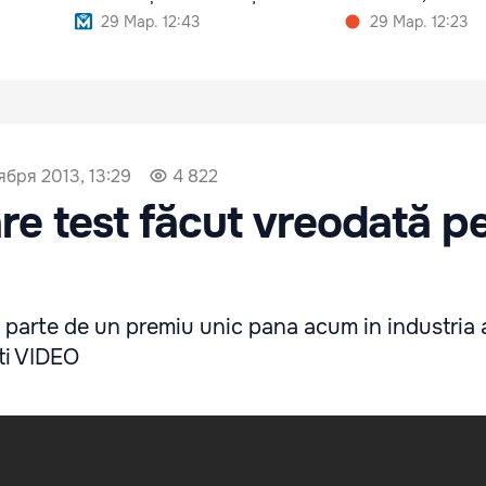
29 Мар. 12:43
29 Мар. 12:23
ября 2013, 13:29
4 822
are test făcut vreodată p
 parte de un premiu unic pana acum in industria 
ti VIDEO