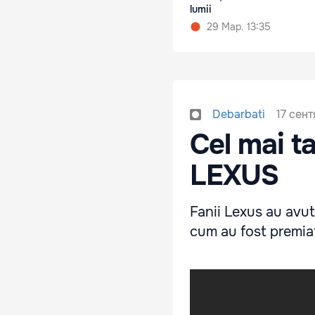
lumii
29 Мар. 13:35
17 сент
Debarbati
Cel mai t
LEXUS
Fanii Lexus au avut
cum au fost premia