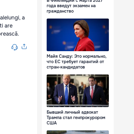
В Финляндии с марта 2027
года введут экзамен на
гражданство
alelungi, a
ti are
orească.
Майя Санду: Это нормально,
что ЕС требует гарантий от
стран-кандидатов
Бывший личный адвокат
Трампа стал генпрокурором
США