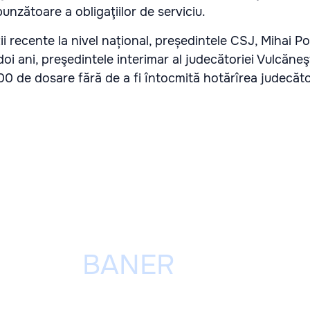
unzătoare a obligaţiilor de serviciu.
ii recente la nivel național, președintele CSJ, Mihai Po
 doi ani, preşedintele interimar al judecătoriei Vulcăneş
0 de dosare fără de a fi întocmită hotărîrea judecăt