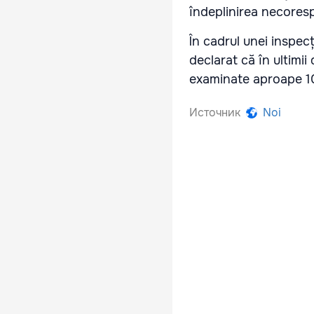
îndeplinirea necoresp
În cadrul unei inspecț
declarat că în ultimii
examinate aproape 10
Источник
Noi