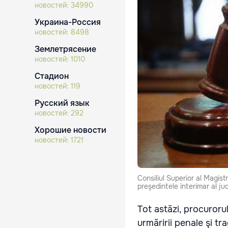
новостей:
34990
Украина-Россия
новостей:
8498
Землетрясение
новостей:
1010
Стадион
новостей:
119
Русский язык
новостей:
292
Хорошие новости
новостей:
1721
Consiliul Superior al Magistr
preşedintele interimar al ju
Tot astăzi, procuroru
urmăririi penale şi t