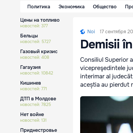
Политика
Экономика
Общество
Пр
Цены на топливо
новостей:
377
17 сентября 20
Noi
Бельцы
Demisii î
новостей:
5727
Газовый кризис
новостей:
408
Consiliul Superior a
Гагаузия
vicepreşedintele ju
новостей:
10842
interimar al judecăt
Кишинев
aceștia au pierdut 
новостей:
771
ДТП в Молдове
новостей:
7825
Нет войне
новостей:
131
Приднестровье