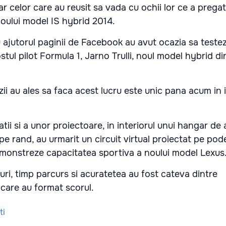
ar celor care au reusit sa vada cu ochii lor ce a pregat
ului model IS hybrid 2014.
u ajutorul paginii de Facebook au avut ocazia sa testez
stul pilot Formula 1, Jarno Trulli, noul model hybrid di
ii au ales sa faca acest lucru este unic pana acum in 
atii si a unor proiectoare, in interiorul unui hangar de
ii, pe rand, au urmarit un circuit virtual proiectat pe po
demonstreze capacitatea sportiva a noului model Lexus
-uri, timp parcurs si acuratetea au fost cateva dintre
e care au format scorul.
ti