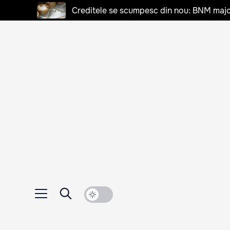
Creditele se scumpesc din nou: BNM majo