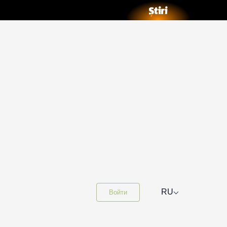
⌵
RU
Войти