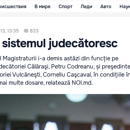
оисшествия
В мире
Спорт
Леди
Авто
Нау
13, 13:35
833
n sistemul judecătoresc
l Magistraturii i-a demis astăzi din funcție pe
decătoriei Călăraşi, Petru Codreanu, și preşedinte
oriei Vulcăneşti, Corneliu Caşcaval, în condițiile î
mai multe dosare, relatează NOI.md.