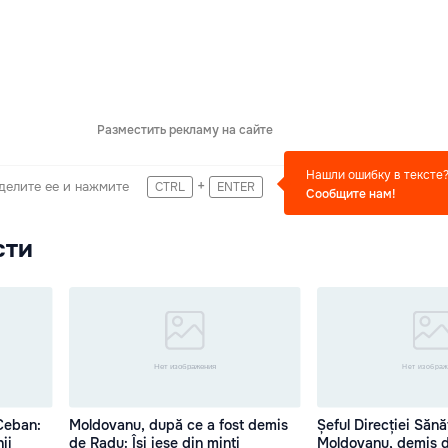
Разместить рекламу на сайте
Нашли ошибку в тексте
+
делите ее и нажмите
CTRL
ENTER
Сообщите нам!
сти
Ceban:
Moldovanu, după ce a fost demis
Șeful Direcției Sănă
ii
de Radu: Își iese din minți
Moldovanu, demis d