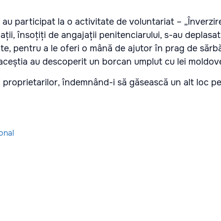
a au participat la o activitate de voluntariat – „Înverzir
ii, însoțiți de angajații penitenciarului, s-au deplasat
e, pentru a le oferi o mână de ajutor în prag de sărbă
 aceștia au descoperit un borcan umplut cu lei moldov
ți proprietarilor, îndemnând-i să găsească un alt loc p
onal