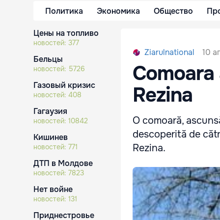
Политика
Экономика
Общество
Пр
Цены на топливо
новостей:
377
10 а
Ziarulnational
Бельцы
Comoara a
новостей:
5726
Газовый кризис
Rezina
новостей:
408
Гагаузия
O comoară, ascunsă
новостей:
10842
descoperită de către
Кишинев
Rezina.
новостей:
771
ДТП в Молдове
новостей:
7823
Нет войне
новостей:
131
Приднестровье