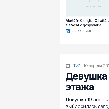
Alertă în Cimișlia: O haită 
a atacat o gospodărie
9 Фев. 16:40
10 апреля 201
Tv7
Девушка 
этажа
Девушка 19 лет, 
выбросилась сегод