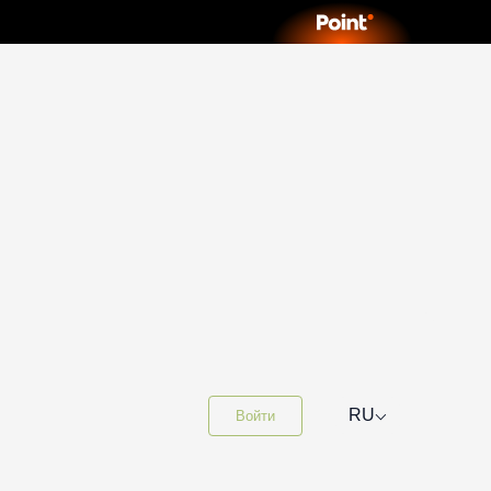
⌵
RU
Войти