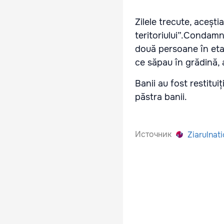
Zilele trecute, acești
teritoriului”.
Condamnaț
două persoane în etat
ce săpau în grădină,
Banii au fost restitui
păstra banii.
Источник
Ziarulnati