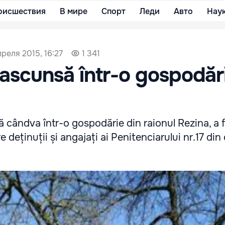
оисшествия
В мире
Спорт
Леди
Авто
Нау
преля 2015, 16:27
1 341
scunsă într-o gospodări
 cândva într-o gospodărie din raionul Rezina, a 
 deținuții și angajați ai Penitenciarului nr.17 din