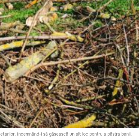
prietarilor, îndemnând-i să găsească un alt loc pentru a păstra banii.