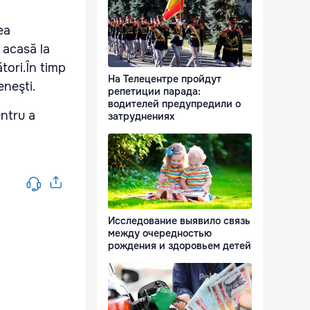
ea
 acasă la
tori.
În timp
На Телецентре пройдут
eneşti.
репетиции парада:
водителей предупредили о
entru a
затруднениях
Исследование выявило связь
между очередностью
рождения и здоровьем детей