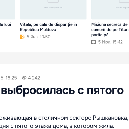
de lupi
Vitele, pe cale de dispariție în
Misiune secretă de 
Republica Moldova
comorii de pe Titan
participă
5 Янв. 10:50
5 Июл. 15:42
5, 16:25
4 242
выбросилась с пятого
проживающая в столичном секторе Рышкановка,
ня с пятого этажа дома, в котором жила.