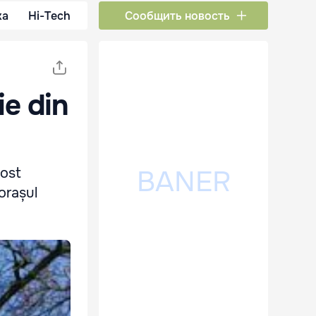
ка
Hi-Tech
Сообщить новость
e din
fost
 orașul