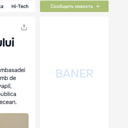
ка
Hi-Tech
Сообщить новость
lui
 Ambasadei
himb de
apil,
publica
Recean.