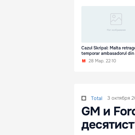
Cazul Skripal: Malta retrag
temporar ambasadorul din
28 Мар. 22:10
3 октября 20
Total
GM и For
десятис