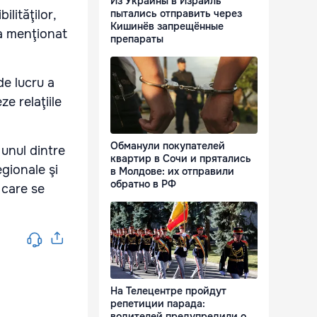
Из Украины в Израиль
пытались отправить через
lităţilor,
Кишинёв запрещённые
 a menţionat
препараты
de lucru a
e relaţiile
Обманули покупателей
 unul dintre
квартир в Сочи и прятались
egionale şi
в Молдове: их отправили
обратно в РФ
 care se
На Телецентре пройдут
репетиции парада:
водителей предупредили о