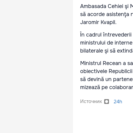
Ambasada Cehiei şi Min
să acorde asistenţa 
Jaromir Kvapil.
În cadrul întrevederii
ministrului de intern
bilaterale şi să exti
Ministrul Recean a sa
obiectivele Republicii
să devină un partener
mizează pe colaborar
Источник
24h