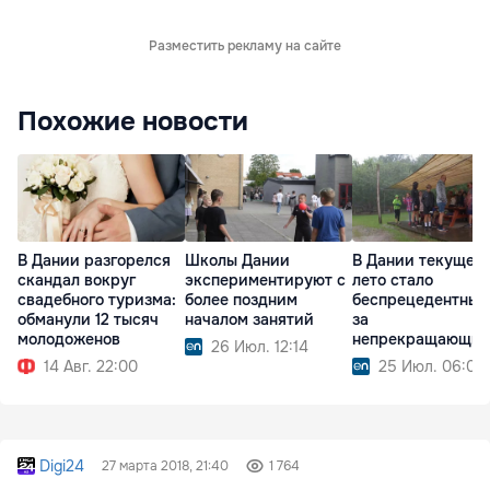
Разместить рекламу на сайте
Похожие новости
В Дании разгорелся
Школы Дании
В Дании текущее
скандал вокруг
экспериментируют с
лето стало
свадебного туризма:
более поздним
беспрецедентным
обманули 12 тысяч
началом занятий
за
молодоженов
непрекращающих
26 Июл. 12:14
ливней
14 Авг. 22:00
25 Июл. 06:00
Digi24
27 марта 2018, 21:40
1 764