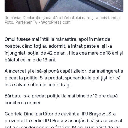
România: Declaraţie şocantă a bărbatului care şi-a ucis familia.
Foto: Partener Tv - WordPress.com
Omul fusese mai întâi la mânăstire, apoi în miez de
noapte, când toţi au adormit, a intrat peste ei şi i-a
înjunghiat; soţia, de 42 de ani, fiica cea mare de 18 ani şi
băiatul cel mic de 13 ani.
A încercat şi el să-şi pună capăt zilelor, dar însângerat a
plecat la poliţie. S-a predat, spunându-le poliţiştilor că
le-a salvat sufletele celor dragi.
Bărbatul s-a predat poliţiei la mai bine de 12 ore după
comiterea crimei.
Gabriela Dinu, purtător de cuvânt al IPJ Braşov: „S-a
prezentat la sediul IPJ Brasov anunţând că şi-a asasinat
soţia şi cei doi copii - o fată de 18 ani şi un băiat de 13”.