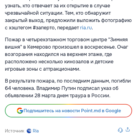
узнать, кто отвечает за их открытие в случае
чрезвычайной ситуации. Тем, кто обнаружит
закрытый выход, предложили выложить фотографию
с хэштегом #заперто, передает
ria.ru
.
Пожар в четырехэтажном торговом центре "Зимняя
вишня" в Кемерово произошел в воскресенье. Очаг
возгорания находился на верхнем этаже, где
расположено несколько кинозалов и детские
игровые зоны с аттракционами.
В результате пожара, по последним данным, погибли
64 человека. Владимир Путин подписал указ об
объявлении 28 марта днем траура в России.
Подпишитесь на новости Point.md в Google
Источник
Ria