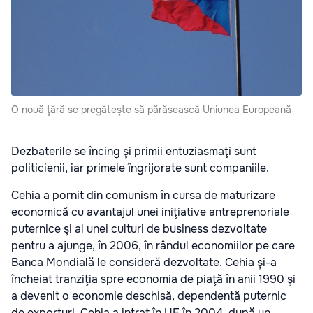
O nouă ţără se pregăteşte să părăsească Uniunea Europeană
Dezbaterile se încing şi primii entuziasmaţi sunt
politicienii, iar primele îngrijorate sunt companiile.
Cehia a pornit din comunism în cursa de maturizare
economică cu avantajul unei iniţiative antreprenoriale
puternice şi al unei culturi de business dezvoltate
pentru a ajunge, în 2006, în rândul economiilor pe care
Banca Mondială le consideră dezvoltate. Cehia şi-a
încheiat tranziţia spre economia de piaţă în anii 1990 şi
a devenit o economie deschisă, dependentă puternic
de exporturi. Cehia a intrat în UE în 2004, după un