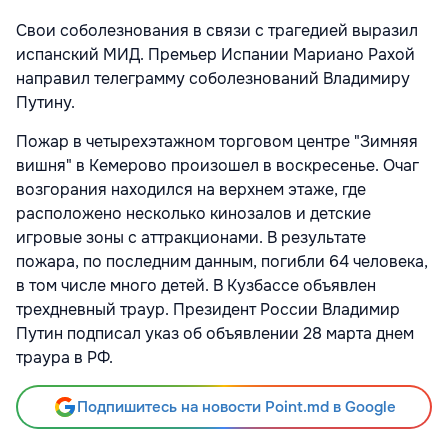
Свои соболезнования в связи с трагедией выразил
испанский МИД. Премьер Испании Мариано Рахой
направил телеграмму соболезнований Владимиру
Путину.
Пожар в четырехэтажном торговом центре "Зимняя
вишня" в Кемерово произошел в воскресенье. Очаг
возгорания находился на верхнем этаже, где
расположено несколько кинозалов и детские
игровые зоны с аттракционами. В результате
пожара, по последним данным, погибли 64 человека,
в том числе много детей. В Кузбассе объявлен
трехдневный траур. Президент России Владимир
Путин подписал указ об объявлении 28 марта днем
траура в РФ.
Подпишитесь на новости Point.md в Google