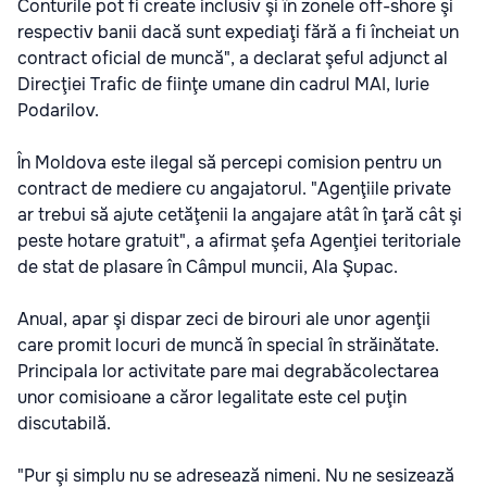
Conturile pot fi create inclusiv şi în zonele off-shore şi
respectiv banii dacă sunt expediaţi fără a fi încheiat un
contract oficial de muncă", a declarat şeful adjunct al
Direcţiei Trafic de fiinţe umane din cadrul MAI, Iurie
Podarilov.
În Moldova este ilegal să percepi comision pentru un
contract de mediere cu angajatorul. "Agenţiile private
ar trebui să ajute cetăţenii la angajare atât în ţară cât şi
peste hotare gratuit", a afirmat şefa Agenţiei teritoriale
de stat de plasare în Câmpul muncii, Ala Şupac.
Anual, apar şi dispar zeci de birouri ale unor agenţii
care promit locuri de muncă în special în străinătate.
Principala lor activitate pare mai degrabăcolectarea
unor comisioane a căror legalitate este cel puţin
discutabilă.
"Pur şi simplu nu se adresează nimeni. Nu ne sesizează