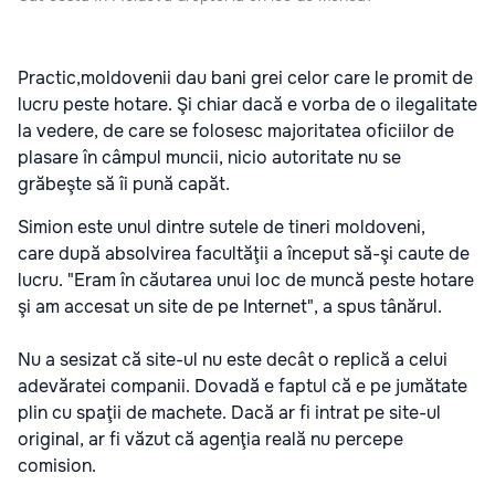
Practic,moldovenii dau bani grei celor care le promit de
lucru peste hotare. Şi chiar dacă e vorba de o ilegalitate
la vedere, de care se folosesc majoritatea oficiilor de
plasare în câmpul muncii, nicio autoritate nu se
grăbeşte să îi pună capăt.
Simion este unul dintre sutele de tineri moldoveni,
care după absolvirea facultăţii a început să-şi caute de
lucru. "Eram în căutarea unui loc de muncă peste hotare
şi am accesat un site de pe Internet", a spus tânărul.
Nu a sesizat că site-ul nu este decât o replică a celui
adevăratei companii. Dovadă e faptul că e pe jumătate
plin cu spaţii de machete. Dacă ar fi intrat pe site-ul
original, ar fi văzut că agenţia reală nu percepe
comision.