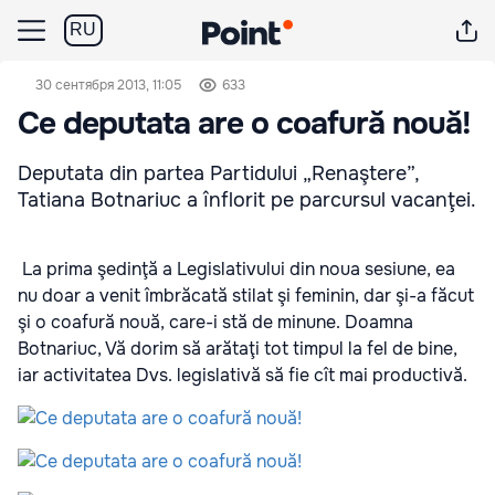
RU
30 сентября 2013, 11:05
633
Ce deputata are o coafură nouă!
Deputata din partea Partidului „Renaştere”,
Tatiana Botnariuc a înflorit pe parcursul vacanţei.
La prima şedinţă a Legislativului din noua sesiune, ea
nu doar a venit îmbrăcată stilat şi feminin, dar şi-a făcut
şi o coafură nouă, care-i stă de minune. Doamna
Botnariuc, Vă dorim să arătaţi tot timpul la fel de bine,
iar activitatea Dvs. legislativă să fie cît mai productivă.