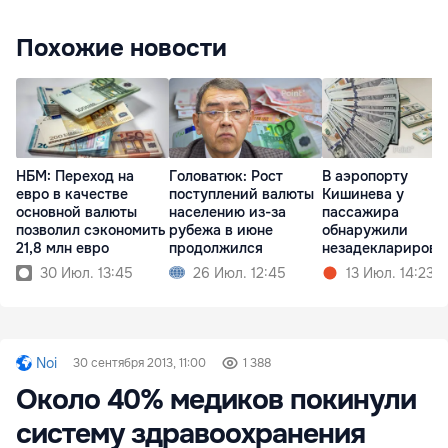
Похожие новости
НБМ: Переход на
Головатюк: Рост
В аэропорту
евро в качестве
поступлений валюты
Кишинева у
основной валюты
населению из-за
пассажира
позволил сэкономить
рубежа в июне
обнаружили
21,8 млн евро
продолжился
незадекларирова
ю валюту
30 Июл. 13:45
26 Июл. 12:45
13 Июл. 14:23
Noi
30 сентября 2013, 11:00
1 388
Около 40% медиков покинули
систему здравоохранения