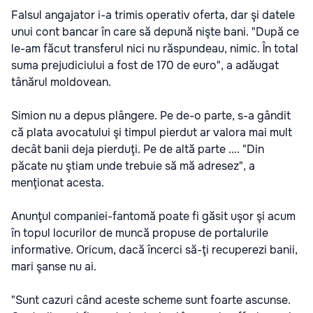
Falsul angajator i-a trimis operativ oferta, dar şi datele
unui cont bancar în care să depună nişte bani. "După ce
le-am făcut transferul nici nu răspundeau, nimic. În total
suma prejudiciului a fost de 170 de euro", a adăugat
tânărul moldovean.
Simion nu a depus plângere. Pe de-o parte, s-a gândit
că plata avocatului şi timpul pierdut ar valora mai mult
decât banii deja pierduţi. Pe de altă parte .... "Din
păcate nu ştiam unde trebuie să mă adresez", a
menţionat acesta.
Anunţul companiei-fantomă poate fi găsit uşor şi acum
în topul locurilor de muncă propuse de portalurile
informative. Oricum, dacă încerci să-ţi recuperezi banii,
mari şanse nu ai.
"Sunt cazuri când aceste scheme sunt foarte ascunse.