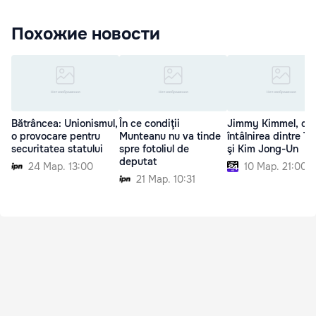
Похожие новости
Bătrâncea: Unionismul,
În ce condiţii
Jimmy Kimmel, de
o provocare pentru
Munteanu nu va tinde
întâlnirea dintre T
securitatea statului
spre fotoliul de
şi Kim Jong-Un
deputat
24 Мар. 13:00
10 Мар. 21:00
21 Мар. 10:31