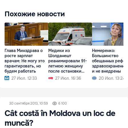
Похожие новости
Глава Минздрава о
Медики из
Немеренко:
росте зарплат
Шолданешт
Большинство
врачам: Не могу это
реанимировали 91-
обещанных рефор
гарантировать, но
летнюю женщину
здравоохранении
будем работать
после остановки
и не внедрены
сердца
27 Июл. 12:33
27 Июл. 16:36
20 Июл. 13:24
30 сентября 2013, 10:59
6 100
Cât costă în Moldova un loc de
muncă?