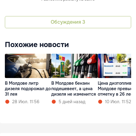
Обсуждения
3
Похожие новости
В Молдове литр
В Молдове бензин
Цена дизтоплива 
дизеля подорожал до
подешевеет, а цена
Молдове превыси
31 лея
дизеля не изменится
отметку в 26 леев
28 Июл. 11:56
5 дней назад
10 Июл. 11:52