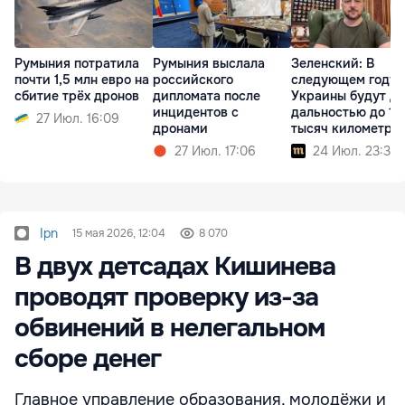
Румыния потратила
Румыния выслала
Зеленский: В
почти 1,5 млн евро на
российского
следующем году 
сбитие трёх дронов
дипломата после
Украины будут д
инцидентов с
дальностью до 10
27 Июл. 16:09
дронами
тысяч километро
27 Июл. 17:06
24 Июл. 23:35
Ipn
15 мая 2026, 12:04
8 070
В двух детсадах Кишинева
проводят проверку из-за
обвинений в нелегальном
сборе денег
Главное управление образования, молодёжи и