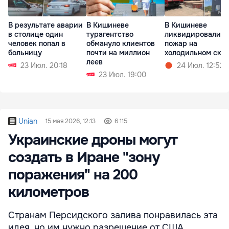
В результате аварии
В Кишиневе
В Кишиневе
в столице один
турагентство
ликвидировали
человек попал в
обмануло клиентов
пожар на
больницу
почти на миллион
холодильном скл
леев
23 Июл. 20:18
24 Июл. 12:52
23 Июл. 19:00
Unian
15 мая 2026, 12:13
6 115
Украинские дроны могут
создать в Иране "зону
поражения" на 200
километров
Странам Персидского залива понравилась эта
идея, но им нужно разрешение от США.