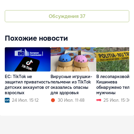
Обсуждения
37
Похожие новости
ЕС: TikTok не
Вирусные игрушки-
В лесопарковой з
защитил приватность
пельмени из TikTok
Кишинева
детских аккаунтов от
оказались опасны
обнаружено тело
взрослых
для здоровья
мужчины
24 Июл. 15:12
30 Июл. 11:48
25 Июл. 15:30