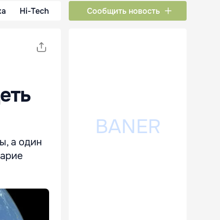
ка
Hi-Tech
Сообщить новость
еть
, а один
шарие