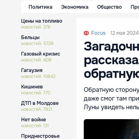
Политика
Экономика
Общество
Пр
Цены на топливо
новостей:
376
12 мая 2024
Focus
Бельцы
Загадочн
новостей:
5726
Газовый кризис
рассказа
новостей:
406
обратную
Гагаузия
новостей:
10842
Кишинев
Обратную сторону
новостей:
770
даже смог там при
ДТП в Молдове
Луны увидеть нель
новостей:
7821
Нет войне
новостей:
131
Приднестровье