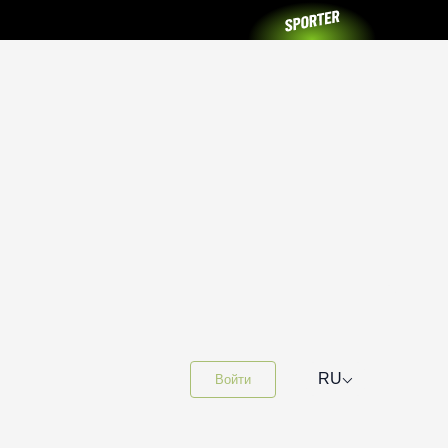
⌵
RU
Войти