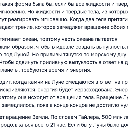
такая форма была бы, если бы все жидкости и твер
гновенно. Но жидкости и твердые тела, из которы
гут реагировать мгновенно. Когда два тела притяг
оздают трение, которое замедляет вращение обоих 
ягивает океан, поэтому часть океана пытается
ким образом, чтобы в идеале создать выпуклость,
о под Луной. Но приливы тянутся по морскому дну
 Чтобы сдвинуть приливную выпуклость в ответ на
планеты, требуются время и энергия.
одит, когда камни на Луне смещаются в ответ на п
 искривляются, энергия будет израсходована. Эне
поэтому она исходит от вращения тела. Вращение Л
замедлилось, пока в конце концов не достигло ну
ет вращение Земли. По словам Тайлера, 500 млн ле
родолжаться всего 21 час. Если бы у Луны было д