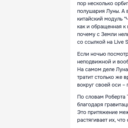
пор несколько орби
полушария Луны. А 
китайский модуль "
как и обращенная к 
почему с Земли нел
со ссылкой на Live S
Если ночью посмотре
неподвижной и вооб
На самом деле Луна 
тратит столько же 
вокруг своей оси – 
По словам Роберта 
благодаря гравита
Это притяжение меж
растягивает их, что