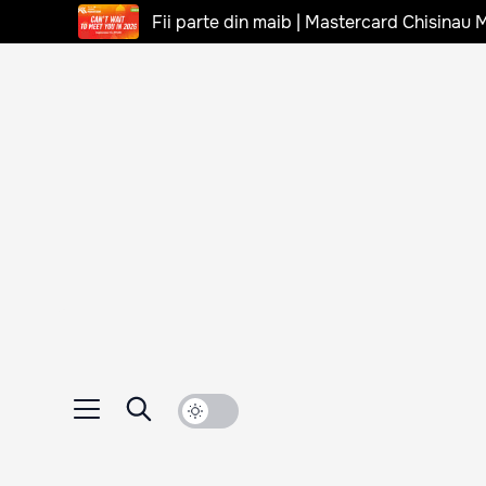
Fii parte din maib | Mastercard Chisinau 