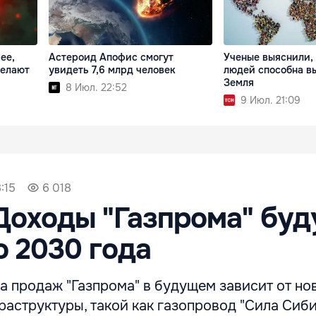
ее,
Астероид Апофис смогут
Ученые выяснили,
делают
увидеть 7,6 млрд человек
людей способна в
Земля
8 Июл. 22:52
9 Июл. 21:09
:15
6 018
Доходы "Газпрома" буд
о 2030 года
а продаж "Газпрома" в будущем зависит от но
аструктуры, такой как газопровод "Сила Сибир