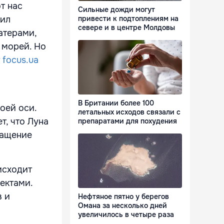
т нас
Сильные дожди могут
шил
привести к подтоплениям на
севере и в центре Молдовы
атерами,
 морей. Но
т
focus.ua
В Британии более 100
оей оси.
летальных исходов связали с
т, что Луна
препаратами для похудения
ращение
исходит
ектами.
в и
Нефтяное пятно у берегов
Омана за несколько дней
увеличилось в четыре раза