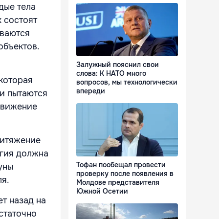
дые тела
х состоят
иваются
объектов.
Залужный пояснил свои
слова: К НАТО много
 которая
вопросов, мы технологически
впереди
 и пытаются
 движение
ритяжение
ргия должна
Тофан пообещал провести
уны
проверку после появления в
ля.
Молдове представителя
Южной Осетии
т назад на
остаточно