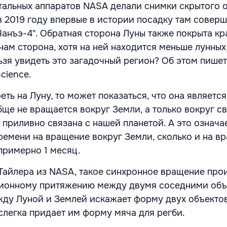
тальных аппаратов NASA делали снимки скрытого о
в 2019 году впервые в истории посадку там совер
Чанъэ-4". Обратная сторона Луны также покрыта кр
нам сторона, хотя на ней находится меньше лунных
ьзя увидеть это загадочный регион? Об этом пише
cience.
ть на Луну, то может показаться, что она является
ще не вращается вокруг Земли, а только вокруг св
приливно связана с нашей планетой. А это означае
времени на вращение вокруг Земли, сколько и на в
примерно 1 месяц.
Тайлера из NASA, такое синхронное вращение про
ционному притяжению между двумя соседними объ
ду Луной и Землей искажает форму двух объекто
 слегка придает им форму мяча для регби.