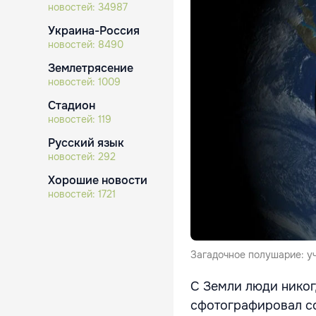
новостей:
34987
Украина-Россия
новостей:
8490
Землетрясение
новостей:
1009
Стадион
новостей:
119
Русский язык
новостей:
292
Хорошие новости
новостей:
1721
Загадочное полушарие: у
С Земли люди никог
сфотографировал со