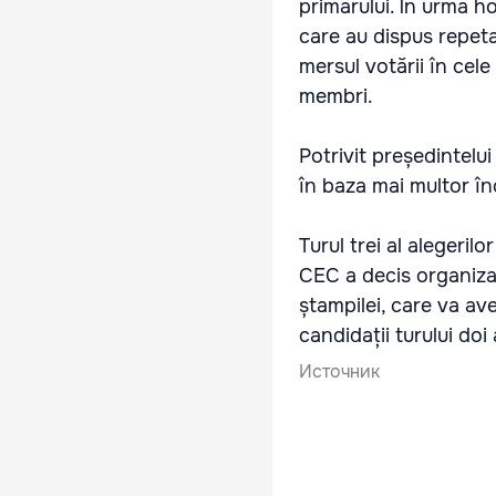
primarului. În urma h
care au dispus repeta
mersul votării în cele 
membri.
Potrivit președintelui
în baza mai multor înc
Turul trei al alegerilo
CEC a decis organizare
ștampilei, care va ave
candidații turului doi 
Источник