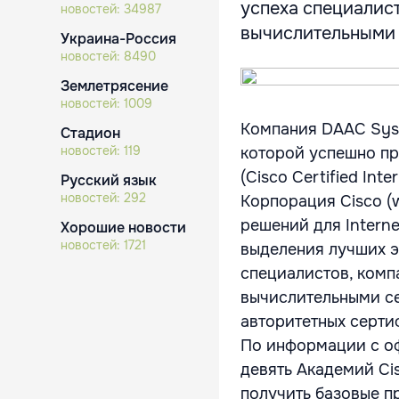
успеха специалист
новостей:
34987
вычислительными с
Украина-Россия
новостей:
8490
Землетрясение
новостей:
1009
Компания DAAC Syst
Стадион
новостей:
119
которой успешно пр
(Cisco Certified Inte
Русский язык
новостей:
292
Корпорация Cisco (
решений для Intern
Хорошие новости
новостей:
1721
выделения лучших э
специалистов, комп
вычислительными се
авторитетных серти
По информации с оф
девять Академий Cis
получить базовые п