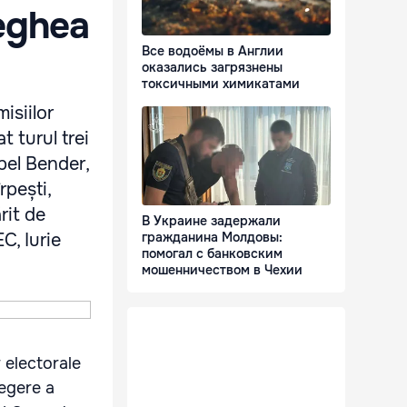
veghea
Все водоёмы в Англии
оказались загрязнены
токсичными химикатами
isiilor
t turul trei
Apel Bender,
rpești,
rit de
В Украине задержали
C, Iurie
гражданина Молдовы:
помогал с банковским
мошенничеством в Чехии
 electorale
legere a