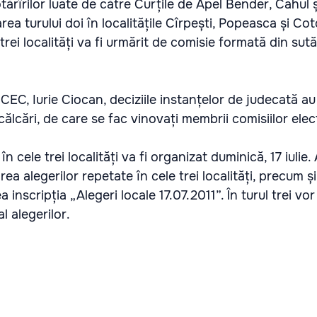
otărîrilor luate de către Curțile de Apel Bender, Cahul 
rea turului doi în localitățile Cîrpești, Popeasca și Co
trei localități va fi urmărit de comisie formată din sută 
 CEC, Iurie Ciocan, deciziile instanțelor de judecată au
ălcări, de care se fac vinovați membrii comisiilor elec
r în cele trei localități va fi organizat duminică, 17 iulie.
a alegerilor repetate în cele trei localități, precum ș
a inscripția „Alegeri locale 17.07.2011”. În turul trei v
al alegerilor.