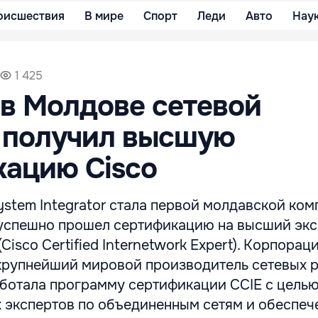
оисшествия
В мире
Спорт
Леди
Авто
Нау
1 425
в Молдове сетевой
 получил высшую
ацию Cisco
stem Integrator стала первой молдавской ком
успешно прошел сертификацию на высший эк
(Cisco Certified Internetwork Expert). Корпорац
 крупнейший мировой производитель сетевых 
работала программу сертификации CCIE с цель
 экспертов по объединенным сетям и обеспеч