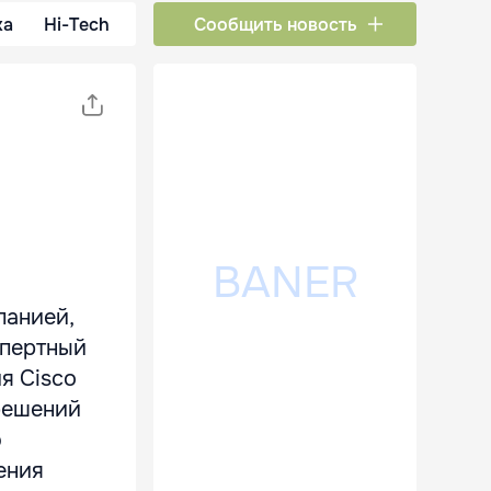
ка
Hi-Tech
Сообщить новость
панией,
спертный
ия Cisco
решений
ю
ения