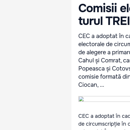
Comisii e
turul TREI
CEC a adoptat în c
electorale de circums
de alegere a primaru
Cahul și Comrat, car
Popeasca și Cotovsco
comisie formată din 
Ciocan, ...
CEC a adoptat în cad
de circumscripție în ce