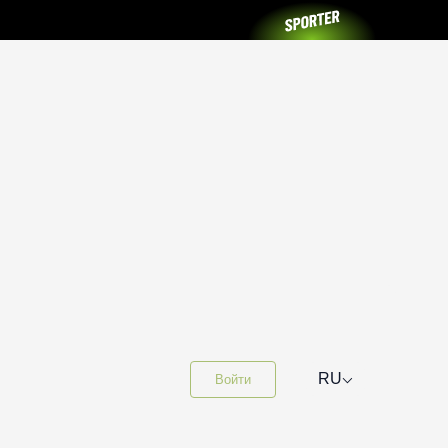
⌵
RU
Войти