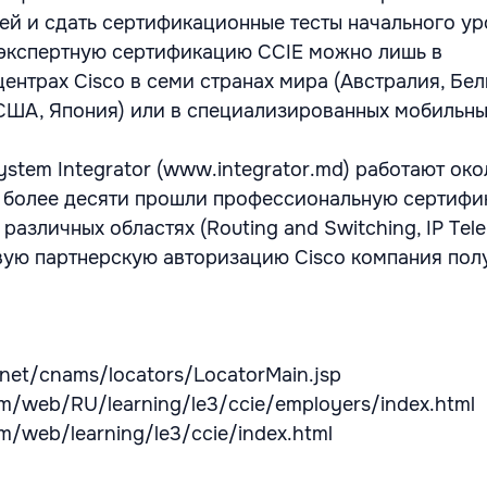
ей и сдать сертификационные тесты начального ур
экспертную сертификацию CCIE можно лишь в
ентрах Cisco в семи странах мира (Австралия, Бел
 США, Япония) или в специализированных мобильн
stem Integrator (www.integrator.md) работают око
х более десяти прошли профессиональную сертифи
различных областях (Routing and Switching, IP Tel
ервую партнерскую авторизацию Cisco компания пол
d.net/cnams/locators/LocatorMain.jsp
m/web/RU/learning/le3/ccie/employers/index.html
m/web/learning/le3/ccie/index.html