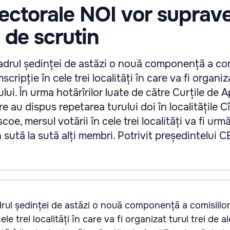
lectorale NOI vor supra
 de scrutin
adrul ședinței de astăzi o nouă componență a com
cripție în cele trei localități în care va fi organiza
lui. În urma hotărîrilor luate de către Curțile de 
e au dispus repetarea turului doi în localitățile Cî
e, mersul votării în cele trei localități va fi urmă
sută la sută alți membri. Potrivit președintelui CE
rul ședinței de astăzi o nouă componență a comisiilor
le trei localități în care va fi organizat turul trei de a