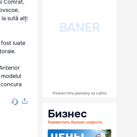
și Comrat,
tovscoe,
la sută alți
 fost luate
torale.
 Anterior
i modelul
or concura
Разместить рекламу на сайте
Бизнес
Разместить бизнес-новость