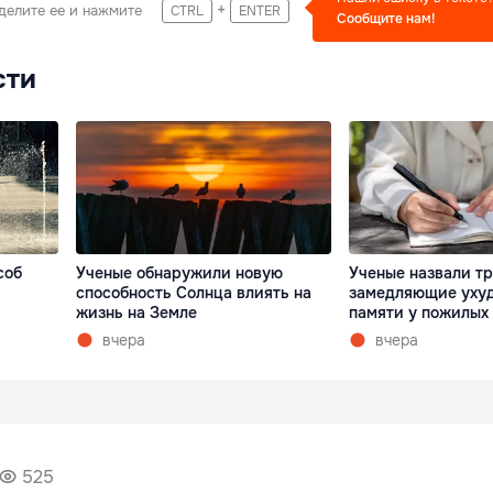
+
делите ее и нажмите
CTRL
ENTER
Сообщите нам!
сти
соб
Ученые обнаружили новую
Ученые назвали тр
способность Солнца влиять на
замедляющие уху
жизнь на Земле
памяти у пожилых
вчера
вчера
525