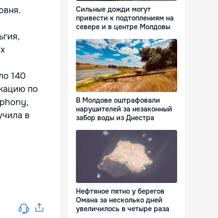
овня.
Сильные дожди могут
привести к подтоплениям на
севере и в центре Молдовы
ьгия,
ых
ло 140
кацию по
В Молдове оштрафовали
ephony,
нарушителей за незаконный
учила в
забор воды из Днестра
Нефтяное пятно у берегов
Омана за несколько дней
увеличилось в четыре раза