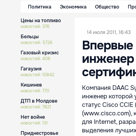
Политика
Экономика
Общество
Пр
Цены на топливо
новостей:
376
14 июля 2011, 16:43
Бельцы
Впервые 
новостей:
5726
Газовый кризис
инженер
новостей:
406
сертифик
Гагаузия
новостей:
10842
Кишинев
Компания DAAC Sy
новостей:
770
инженер которой 
ДТП в Молдове
статус Cisco CCIE 
новостей:
7821
(www.cisco.com),
Нет войне
для Internet, раз
новостей:
131
выделения лучших
Приднестровье