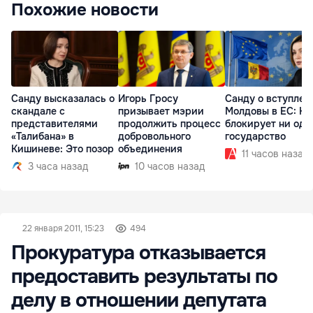
Похожие новости
Санду высказалась о
Игорь Гросу
Санду о вступлен
скандале с
призывает мэрии
Молдовы в ЕС: На
представителями
продолжить процесс
блокирует ни одн
«Талибана» в
добровольного
государство
Кишиневе: Это позор
объединения
11 часов назад
3 часа назад
10 часов назад
22 января 2011, 15:23
494
Прокуратура отказывается
предоставить результаты по
делу в отношении депутата