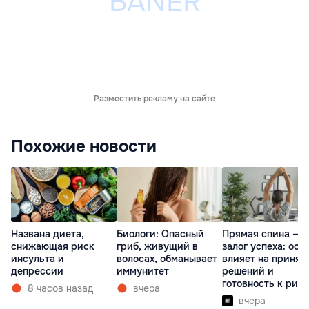
Разместить рекламу на сайте
Похожие новости
Названа диета,
Биологи: Опасный
Прямая спина —
снижающая риск
гриб, живущий в
залог успеха: оса
инсульта и
волосах, обманывает
влияет на принят
депрессии
иммунитет
решений и
готовность к рис
8 часов назад
вчера
вчера