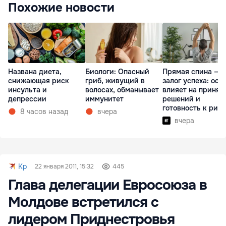
Похожие новости
Названа диета,
Биологи: Опасный
Прямая спина —
снижающая риск
гриб, живущий в
залог успеха: оса
инсульта и
волосах, обманывает
влияет на принят
депрессии
иммунитет
решений и
готовность к рис
8 часов назад
вчера
вчера
Kp
22 января 2011, 15:32
445
Глава делегации Евросоюза в
Молдове встретился с
лидером Приднестровья