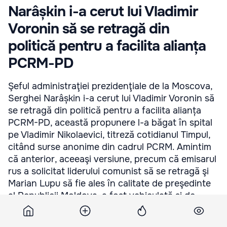
Narâșkin i-a cerut lui Vladimir
Voronin să se retragă din
politică pentru a facilita alianța
PCRM-PD
Şeful administraţiei prezidenţiale de la Moscova,
Serghei Narâșkin i-a cerut lui Vladimir Voronin să
se retragă din politică pentru a facilita alianța
PCRM-PD, această propunere l-a băgat în spital
pe Vladimir Nikolaevici, titreză cotidianul Timpul,
citând surse anonime din cadrul PCRM. Amintim
că anterior, aceeaşi versiune, precum că emisarul
rus a solicitat liderului comunist să se retragă şi
Marian Lupu să fie ales în calitate de preşedinte
al Republicii Moldova, a fost vehiculată şi de ...