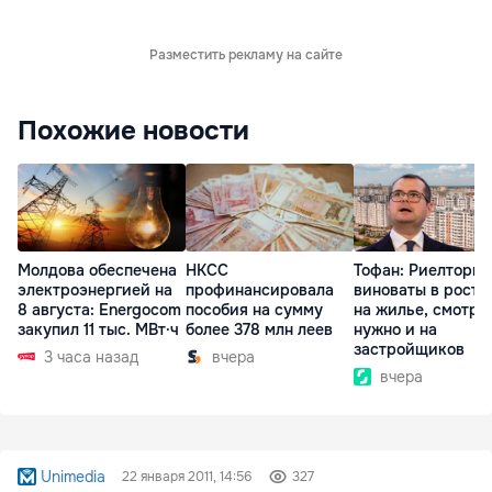
Разместить рекламу на сайте
Похожие новости
Молдова обеспечена
НКСС
Тофан: Риелторы 
электроэнергией на
профинансировала
виноваты в росте
8 августа: Energocom
пособия на сумму
на жилье, смотре
закупил 11 тыс. МВт·ч
более 378 млн леев
нужно и на
застройщиков
3 часа назад
вчера
вчера
Unimedia
22 января 2011, 14:56
327