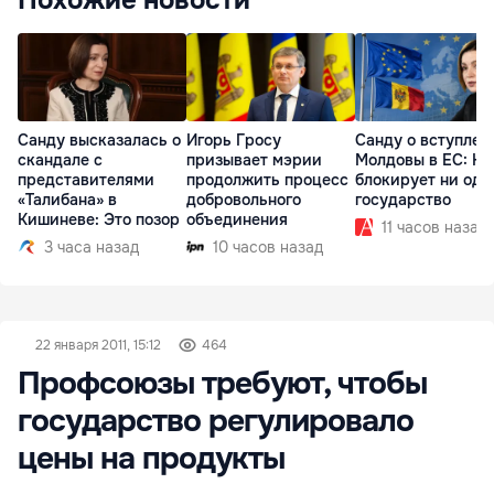
Похожие новости
Санду высказалась о
Игорь Гросу
Санду о вступлен
скандале с
призывает мэрии
Молдовы в ЕС: На
представителями
продолжить процесс
блокирует ни одн
«Талибана» в
добровольного
государство
Кишиневе: Это позор
объединения
11 часов назад
3 часа назад
10 часов назад
22 января 2011, 15:12
464
Профсоюзы требуют, чтобы
государство регулировало
цены на продукты