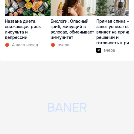
Названа диета,
Биологи: Опасный
Прямая спина —
снижающая риск
гриб, живущий в
залог успеха: оса
инсульта и
волосах, обманывает
влияет на принят
депрессии
иммунитет
решений и
готовность к рис
4 часа назад
вчера
вчера