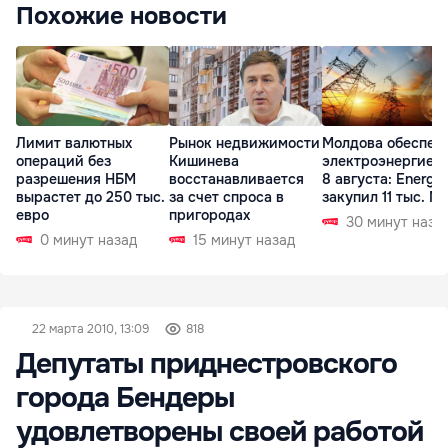
Похожие новости
Лимит валютных
Рынок недвижимости
Молдова обеспеч
операций без
Кишинева
электроэнергией 
разрешения НБМ
восстанавливается
8 августа: Energ
вырастет до 250 тыс.
за счет спроса в
закупил 11 тыс. МВ
евро
пригородах
30 минут наза
0 минут назад
15 минут назад
22 марта 2010, 13:09
818
Депутаты приднестровского
города Бендеры
удовлетворены своей работой