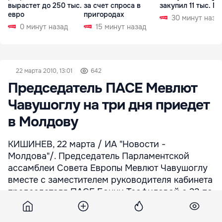
вырастет до 250 тыс.
за счет спроса в
закупил 11 тыс. МВ
евро
пригородах
30 минут наза
0 минут назад
15 минут назад
22 марта 2010, 13:01
642
Председатель ПАСЕ Мевлют
Чавушоглу на три дня приедет
в Молдову
КИШИНЕВ, 22 марта / ИА "Новости -
Молдова"/. Председатель Парламентской
ассамблеи Совета Европы Мевлют Чавушоглу
вместе с заместителем руководителя кабинета
председателя ПАСЕ Бонни Теофиловой с 23 по
25 марта совершат официальный визит в РМ,
передает агентство «НОВОСТИ-МОЛДОВА» со