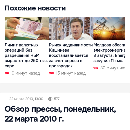
Похожие новости
Лимит валютных
Рынок недвижимости
Молдова обеспеч
операций без
Кишинева
электроэнергией 
разрешения НБМ
восстанавливается
8 августа: Energ
вырастет до 250 тыс.
за счет спроса в
закупил 11 тыс. МВ
евро
пригородах
30 минут наза
0 минут назад
15 минут назад
22 марта 2010, 13:30
577
Обзор прессы, понедельник,
22 марта 2010 г.