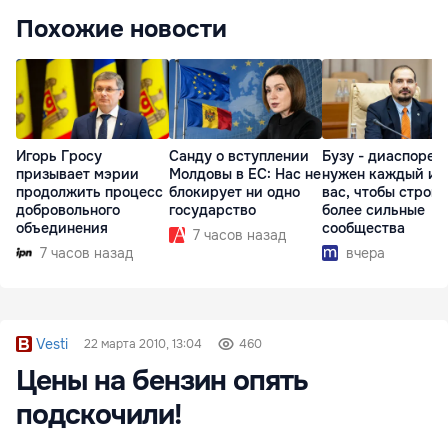
Похожие новости
Игорь Гросу
Санду о вступлении
Бузу - диаспоре:
призывает мэрии
Молдовы в ЕС: Нас не
нужен каждый из
продолжить процесс
блокирует ни одно
вас, чтобы строит
добровольного
государство
более сильные
объединения
сообщества
7 часов назад
7 часов назад
вчера
Vesti
22 марта 2010, 13:04
460
Цены на бензин опять
подскочили!