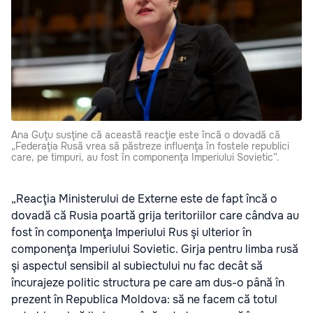
Ana Guţu susţine că această reacţie este încă o dovadă că
„Federaţia Rusă vrea să păstreze influenţa în fostele republici
care, pe timpuri, au fost în componenţa Imperiului Sovietic“.
„Reacţia Ministerului de Externe este de fapt încă o
dovadă că Rusia poartă grija teritoriilor care cândva au
fost în componenţa Imperiului Rus şi ulterior în
componenţa Imperiului Sovietic. Girja pentru limba rusă
şi aspectul sensibil al subiectului nu fac decât să
încurajeze politic structura pe care am dus-o până în
prezent în Republica Moldova: să ne facem că totul