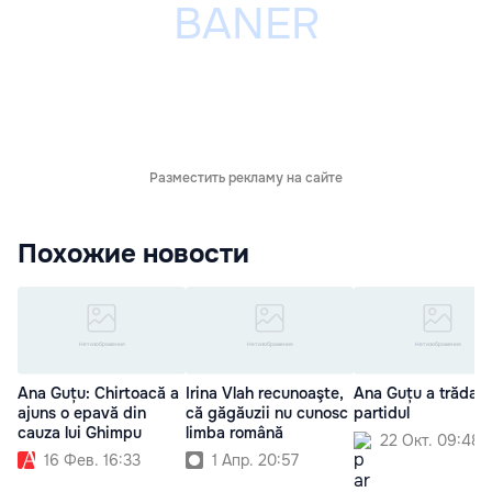
Разместить рекламу на сайте
Похожие новости
Ana Guțu: Chirtoacă a
Irina Vlah recunoaşte,
Ana Guțu a trădat
ajuns o epavă din
că găgăuzii nu cunosc
partidul
cauza lui Ghimpu
limba română
22 Окт. 09:48
16 Фев. 16:33
1 Апр. 20:57