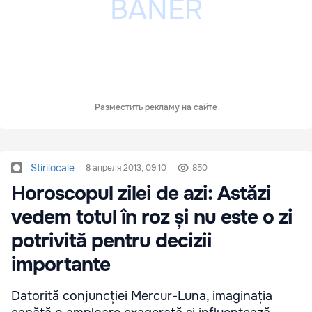
Разместить рекламу на сайте
Stirilocale
8 апреля 2013, 09:10
850
Horoscopul zilei de azi: Astăzi
vedem totul în roz și nu este o zi
potrivită pentru decizii
importante
Datorită conjuncției Mercur-Luna, imaginația