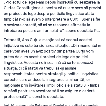
„Proiectul de lege l-am depus împreună cu sesizarea la
Curtea Constituţională, pentru că nu are sens să prezint
un proiect de lege despre politicile lingvistice atâta
timp cât n-o să avem o interpretare a Curţii. Sper să fie
o sesizare corectă, să mi se răspundă afirmativ la
întrebarea pe care am formulat-o“, spune deputata PL.
Totodată, Ana Guţu a menţionat că scopul acestei
iniţiative nu este tensionarea situaţiei. „Din momentul în
care vom avea un aviz pozitiv din partea Curţii vom
putea da curs acestui proiect de lege de politici
lingvistice. Aceasta nu înseamnă că se tensionează
situaţia, ci că statul va trebui să-şi asume
responsabilitatea pentru strategii şi politici lingvistice
corecte, care ar duce la integrarea a minorităţilor
naţionale prin învăţarea limbii oficiale a statului - limba
română pentru ca acestora să li se asigure o carieră
profesională“, a conchis deputata.
Ieri, Ministerul de Externe al Rusiei s-a arătat deranjat