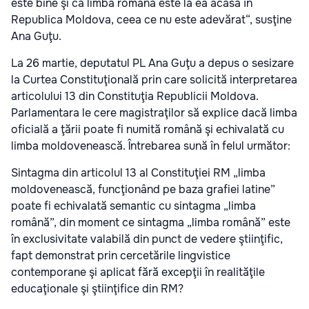
este bine şi că limba română este la ea acasă în
Republica Moldova, ceea ce nu este adevărat“, susţine
Ana Guţu.
La 26 martie, deputatul PL Ana Guţu a depus o sesizare
la Curtea Constituţională prin care solicită interpretarea
articolului 13 din Constituţia Republicii Moldova.
Parlamentara le cere magistraţilor să explice dacă limba
oficială a ţării poate fi numită română şi echivalată cu
limba moldovenească. Întrebarea sună în felul următor:
Sintagma din articolul 13 al Constituţiei RM „limba
moldovenească, funcţionând pe baza grafiei latine”
poate fi echivalată semantic cu sintagma „limba
română”, din moment ce sintagma „limba română” este
în exclusivitate valabilă din punct de vedere ştiinţific,
fapt demonstrat prin cercetările lingvistice
contemporane şi aplicat fără excepţii în realităţile
educaţionale şi ştiinţifice din RM?