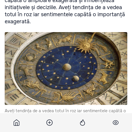
capătă o amploare exagerată și influențează
initiațivele și deciziile. Aveți tendința de a vedea
totul în roz iar sentimentele capătă o importanță
exagerată.
Aveți tendința de a vedea totul în roz iar sentimentele capătă o
importanță exagerată.