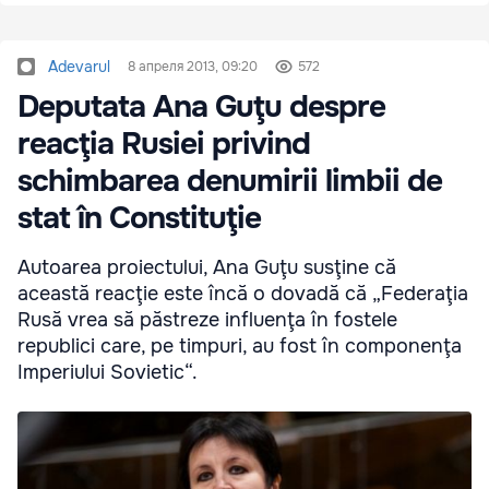
Adevarul
8 апреля 2013, 09:20
572
Deputata Ana Guţu despre
reacţia Rusiei privind
schimbarea denumirii limbii de
stat în Constituţie
Autoarea proiectului, Ana Guţu susţine că
această reacţie este încă o dovadă că „Federaţia
Rusă vrea să păstreze influenţa în fostele
republici care, pe timpuri, au fost în componenţa
Imperiului Sovietic“.