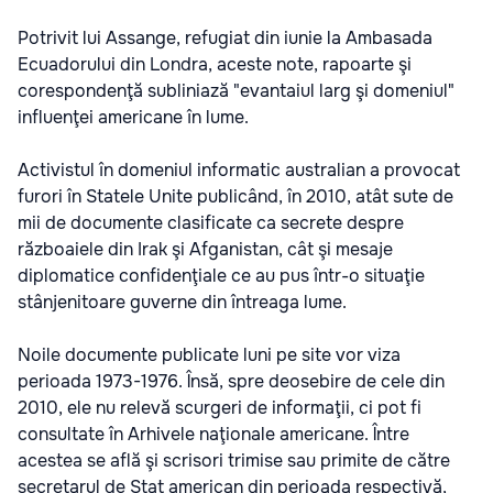
Potrivit lui Assange, refugiat din iunie la Ambasada
Ecuadorului din Londra, aceste note, rapoarte şi
corespondenţă subliniază "evantaiul larg şi domeniul"
influenţei americane în lume.
Activistul în domeniul informatic australian a provocat
furori în Statele Unite publicând, în 2010, atât sute de
mii de documente clasificate ca secrete despre
războaiele din Irak şi Afganistan, cât şi mesaje
diplomatice confidenţiale ce au pus într-o situaţie
stânjenitoare guverne din întreaga lume.
Noile documente publicate luni pe site vor viza
perioada 1973-1976. Însă, spre deosebire de cele din
2010, ele nu relevă scurgeri de informaţii, ci pot fi
consultate în Arhivele naţionale americane. Între
acestea se află şi scrisori trimise sau primite de către
secretarul de Stat american din perioada respectivă,