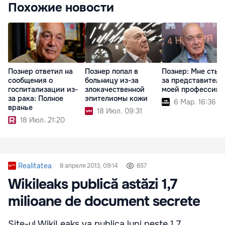
Похожие новости
Познер ответил на
Познер попал в
Познер: Мне стыд
сообщения о
больницу из-за
за представителе
госпитализации из-
злокачественной
моей профессии
за рака: Полное
эпителиомы кожи
6 Мар. 16:36
вранье
18 Июл. 09:31
18 Июл. 21:20
Realitatea
8 апреля 2013, 09:14
657
Wikileaks publică astăzi 1,7
milioane de document secrete
Site-ul WikiLeaks va publica luni peste 1,7