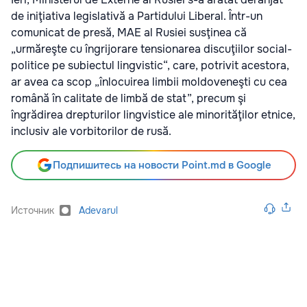
de iniţiativa legislativă a Partidului Liberal. Într-un
comunicat de presă, MAE al Rusiei susţinea că
„urmăreşte cu îngrijorare tensionarea discuţiilor social-
politice pe subiectul lingvistic“, care, potrivit acestora,
ar avea ca scop „înlocuirea limbii moldoveneşti cu cea
română în calitate de limbă de stat”, precum şi
îngrădirea drepturilor lingvistice ale minorităţilor etnice,
inclusiv ale vorbitorilor de rusă.
Подпишитесь на новости Point.md в Google
Источник
Adevarul