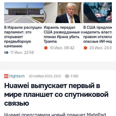
В Израиле распущен
Израиль передал
В США предложи
парламент: это
США разведданные о
наделить власти
открывает
планах Ирана убить
правом отключат
предвыборную
Трампа
опасные ИИ-моде
кампанию
10 Июл. 09:42
23 Июл. 23:39
17 Июл. 22:56
Hightech
30 ноября 2023, 23:12
3 582
Huawei выпускает первый в
мире планшет со спутниковой
связью
Huawei представила новый планшет MatePad