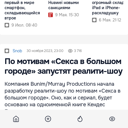
первый в мире
огромный складн
Huawei новыми
смартфон,
iPad и iPhone-
санкциями
складывающийся
раскладушку
9 Мая. 15:30
втрое
6 Мая. 21:12
9 Июл. 08:40
Snob
30 ноября 2023, 23:00
3 716
По мотивам «Секса в большом
городе» запустят реалити-шоу
Компания Bunim/Murray Productions начала
разработку реалити-шоу по мотивам «Секса в
большом городе». Оно, как и сериал, будет
основано на одноименной книге Кендес
Бушнелл.