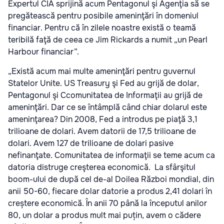
Expertul CIA sprijină acum Pentagonul şi Agenţia să se
pregătească pentru posibile ameninţări în domeniul
financiar. Pentru că în zilele noastre există o teamă
teribilă faţă de ceea ce Jim Rickards a numit „un Pearl
Harbour financiar”.
„Există acum mai multe ameninţări pentru guvernul
Statelor Unite. US Treasury şi Fed au grijă de dolar,
Pentagonul şi Ccomunitatea de Informaţii au grijă de
ameninţări. Dar ce se întâmplă când chiar dolarul este
ameninţarea? Din 2008, Fed a introdus pe piaţă 3,1
trilioane de dolari. Avem datorii de 17,5 trilioane de
dolari. Avem 127 de trilioane de dolari pasive
nefinanţate. Comunitatea de informaţii se teme acum ca
datoria distruge creşterea economică. La sfârşitul
boom-ului de după cel de-al Doilea Război mondial, din
anii 50-60, fiecare dolar datorie a produs 2,41 dolari în
creștere economică. În anii 70 până la începutul anilor
80, un dolar a produs mult mai puțin, avem o cădere