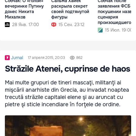
Собчак: О «голой»
Сальма Хайек
Собчак после
вечеринке Путину
раскрыла секрет
заявления ФСБ о
донес Никита
своей подтянутой
покушении назвал
Михалков
фигуры
сценария
произошедшего
28 Янв. 17:00
15 Сен. 23:12
15 Июл. 19:00
Jurnal
17 апреля 2015, 20:03
862
Străzile Atenei, cuprinse de haos
Mai multe grupuri de tineri mascaţi, militanţi ai
mişcării anarhiste din Grecia, au invadat noaptea
trecută străzile capitalei elene şi au aruncat cu
pietre şi sticle incendiare în forţele de ordine.