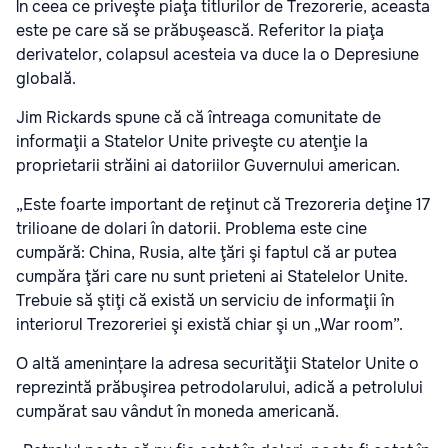
În ceea ce priveşte piaţa titlurilor de Trezorerie, aceasta
este pe care să se prăbuşească. Referitor la piaţa
derivatelor, colapsul acesteia va duce la o Depresiune
globală.
Jim Rickards spune că că întreaga comunitate de
informaţii a Statelor Unite priveşte cu atenţie la
proprietarii străini ai datoriilor Guvernului american.
„Este foarte important de reţinut că Trezoreria deţine 17
trilioane de dolari în datorii. Problema este cine
cumpără: China, Rusia, alte ţări şi faptul că ar putea
cumpăra ţări care nu sunt prieteni ai Statelelor Unite.
Trebuie să ştiţi că există un serviciu de informaţii în
interiorul Trezoreriei şi există chiar şi un „War room”.
O altă amenințare la adresa securităţii Statelor Unite o
reprezintă prăbuşirea petrodolarului, adică a petrolului
cumpărat sau vândut în moneda americană.