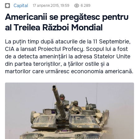
Capital
17 апреля 2015, 19:59
6 289
Americanii se pregătesc pentru
al Treilea Război Mondial
La puțin timp după atacurile de la 11 Septembrie,
CIA a lansat Proiectul Profecy. Scopul lui a fost
de a detecta amenințări la adresa Statelor Unite
din partea teroriștilor, a țărilor ostile și a
martorilor care urmăresc econonomia americană.