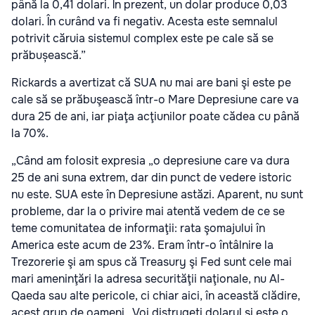
până la 0,41 dolari. În prezent, un dolar produce 0,03
dolari. În curând va fi negativ. Acesta este semnalul
potrivit căruia sistemul complex este pe cale să se
prăbușească.”
Rickards a avertizat că SUA nu mai are bani şi este pe
cale să se prăbuşească într-o Mare Depresiune care va
dura 25 de ani, iar piaţa acţiunilor poate cădea cu până
la 70%.
„Când am folosit expresia „o depresiune care va dura
25 de ani suna extrem, dar din punct de vedere istoric
nu este. SUA este în Depresiune astăzi. Aparent, nu sunt
probleme, dar la o privire mai atentă vedem de ce se
teme comunitatea de informaţii: rata şomajului în
America este acum de 23%. Eram într-o întâlnire la
Trezorerie şi am spus că Treasury şi Fed sunt cele mai
mari ameninţări la adresa securităţii naţionale, nu Al-
Qaeda sau alte pericole, ci chiar aici, în această clădire,
acest grup de oameni.. Voi distrugeţi dolarul şi este o