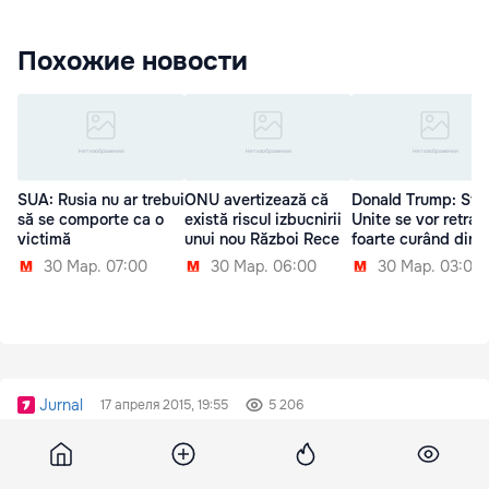
Похожие новости
SUA: Rusia nu ar trebui
ONU avertizează că
Donald Trump: Sta
să se comporte ca o
există riscul izbucnirii
Unite se vor retrag
victimă
unui nou Război Rece
foarte curând din S
30 Мар. 07:00
30 Мар. 06:00
30 Мар. 03:00
Jurnal
17 апреля 2015, 19:55
5 206
В Дрокии мужчина
застрелился у здания