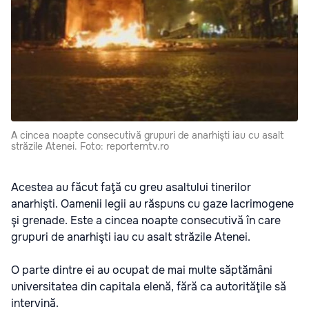
A cincea noapte consecutivă grupuri de anarhişti iau cu asalt
străzile Atenei. Foto: reporterntv.ro
Acestea au făcut faţă cu greu asaltului tinerilor
anarhişti. Oamenii legii au răspuns cu gaze lacrimogene
şi grenade. Este a cincea noapte consecutivă în care
grupuri de anarhişti iau cu asalt străzile Atenei.
O parte dintre ei au ocupat de mai multe săptămâni
universitatea din capitala elenă, fără ca autorităţile să
intervină.