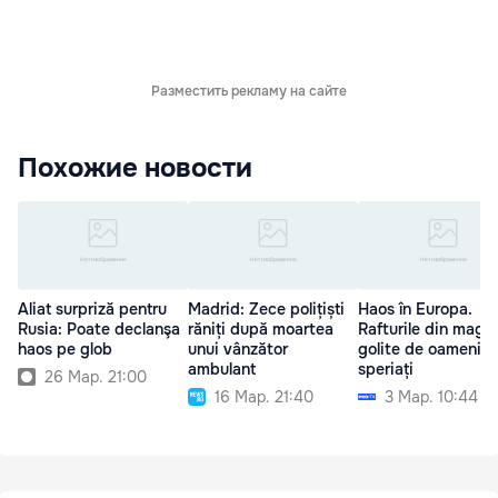
Разместить рекламу на сайте
Похожие новости
Aliat surpriză pentru
Madrid: Zece polițiști
Haos în Europa.
Rusia: Poate declanşa
răniți după moartea
Rafturile din maga
haos pe glob
unui vânzător
golite de oamenii
ambulant
speriați
26 Мар. 21:00
16 Мар. 21:40
3 Мар. 10:44