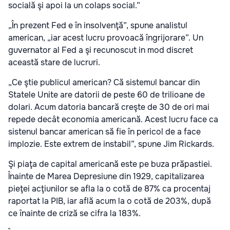
socială şi apoi la un colaps social.”
„În prezent Fed e în insolvenţă”, spune analistul
american, „iar acest lucru provoacă îngrijorare”. Un
guvernator al Fed a şi recunoscut in mod discret
această stare de lucruri.
„Ce ştie publicul american? Că sistemul bancar din
Statele Unite are datorii de peste 60 de trilioane de
dolari. Acum datoria bancară creşte de 30 de ori mai
repede decât economia americană. Acest lucru face ca
sistenul bancar american să fie în pericol de a face
implozie. Este extrem de instabil”, spune Jim Rickards.
Şi piaţa de capital americană este pe buza prăpastiei.
Înainte de Marea Depresiune din 1929, capitalizarea
pieţei acţiunilor se afla la o cotă de 87% ca procentaj
raportat la PIB, iar află acum la o cotă de 203%, după
ce înainte de criză se cifra la 183%.