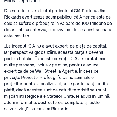
Marea Depresiune.
Din nefericire, arhitectul proiectului CIA Profecy Jim
Rickards avertizează acum publicul că America este pe
cale să sufere o prăbuşire în valoare de 100 trilioane de
dolari. Intr-un interviu, el dezvăluie de ce acest scenariu
este inevitabil.
„La început, CIA nu a avut experţi pe piaţa de capital,
iar perspectiva globalizării, această piaţă a devenit
parte a bătăliei. În aceste condiţii, CIA a recrutat mai
multe persoane, inclusiv pe mine, pentru a aduce
expertiza de pe Wall Street la Agenţie. În ceea ce
priveşte Proiectul Profecy, folosind semnalele
preţurilor pentru a analiza acţiunile participanţilor din
piaţă, dacă acestea sunt de natură teroristă sau sunt
mişcări strategice ale Statelor Unite, le aduci in lumină,
aduni informaţia, destructurezi complotul şi astfel
salvezi vieţi”, spune Jim Rickards.