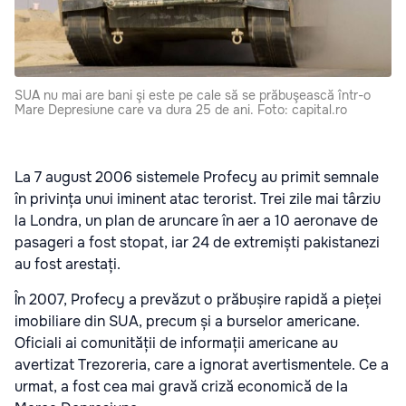
SUA nu mai are bani şi este pe cale să se prăbuşească într-o
Mare Depresiune care va dura 25 de ani. Foto: capital.ro
La 7 august 2006 sistemele Profecy au primit semnale
în privința unui iminent atac terorist. Trei zile mai târziu
la Londra, un plan de aruncare în aer a 10 aeronave de
pasageri a fost stopat, iar 24 de extremiști pakistanezi
au fost arestați.
În 2007, Profecy a prevăzut o prăbușire rapidă a pieței
imobiliare din SUA, precum și a burselor americane.
Oficiali ai comunității de informații americane au
avertizat Trezoreria, care a ignorat avertismentele. Ce a
urmat, a fost cea mai gravă criză economică de la