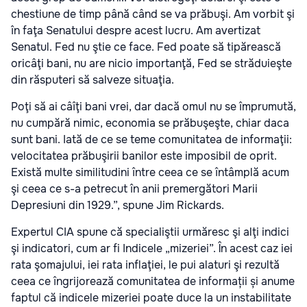
chestiune de timp până când se va prăbuşi. Am vorbit şi
în faţa Senatului despre acest lucru. Am avertizat
Senatul. Fed nu ştie ce face. Fed poate să tipărească
oricâţi bani, nu are nicio importanţă, Fed se străduieşte
din răsputeri să salveze situaţia.
Poţi să ai câîţi bani vrei, dar dacă omul nu se împrumută,
nu cumpără nimic, economia se prăbuşeşte, chiar daca
sunt bani. Iată de ce se teme comunitatea de informaţii:
velocitatea prăbuşirii banilor este imposibil de oprit.
Există multe similitudini între ceea ce se întâmplă acum
şi ceea ce s-a petrecut în anii premergători Marii
Depresiuni din 1929.”, spune Jim Rickards.
Expertul CIA spune că specialiştii urmăresc şi alţi indici
şi indicatori, cum ar fi Indicele „mizeriei”. În acest caz iei
rata şomajului, iei rata inflaţiei, le pui alaturi şi rezultă
ceea ce îngrijorează comunitatea de informații și anume
faptul că indicele mizeriei poate duce la un instabilitate