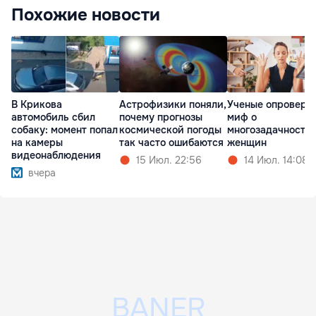
Похожие новости
В Крикова
Астрофизики поняли,
Ученые опроверг
автомобиль сбил
почему прогнозы
миф о
собаку: момент попал
космической погоды
многозадачности
на камеры
так часто ошибаются
женщин
видеонаблюдения
15 Июл. 22:56
14 Июл. 14:08
вчера