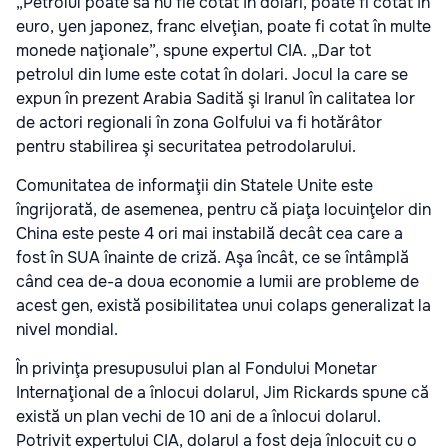
„Petrolul poate să nu fie cotat în dolari, poate fi cotat în
euro, yen japonez, franc elveţian, poate fi cotat în multe
monede naţionale”, spune expertul CIA. „Dar tot
petrolul din lume este cotat în dolari. Jocul la care se
expun în prezent Arabia Sadită şi Iranul în calitatea lor
de actori regionali în zona Golfului va fi hotărâtor
pentru stabilirea şi securitatea petrodolarului.
Comunitatea de informaţii din Statele Unite este
îngrijorată, de asemenea, pentru că piaţa locuinţelor din
China este peste 4 ori mai instabilă decât cea care a
fost în SUA înainte de criză. Aşa încât, ce se întâmplă
când cea de-a doua economie a lumii are probleme de
acest gen, există posibilitatea unui colaps generalizat la
nivel mondial.
În privinţa presupusului plan al Fondului Monetar
Internaţional de a înlocui dolarul, Jim Rickards spune că
există un plan vechi de 10 ani de a înlocui dolarul.
Potrivit expertului CIA, dolarul a fost deja înlocuit cu o