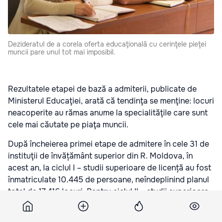
Dezideratul de a corela oferta educaţională cu cerinţele pieţei
muncii pare unul tot mai imposibil.
Rezultatele etapei de bază a admiterii, publicate de
Ministerul Educaţiei, arată că tendinţa se menţine: locuri
neacoperite au rămas anume la specialităţile care sunt
cele mai căutate pe piaţa muncii.
După încheierea primei etape de admitere în cele 31 de
instituţii de învățământ superior din R. Moldova, în
acest an, la ciclul I – studii superioare de licență au fost
înmatriculate 10.445 de persoane, neîndeplinind planul
total de 17.416 locuri. Pentru ciclul II – studii superioare
de master – au fost admise 4.945 de persoane, în timp
ce planul total presupunea admiterea a 7.484 persoane.