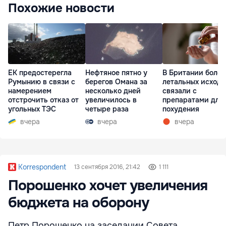
Похожие новости
ЕК предостерегла
Нефтяное пятно у
В Британии более
Румынию в связи с
берегов Омана за
летальных исходо
намерением
несколько дней
связали с
отстрочить отказ от
увеличилось в
препаратами для
угольных ТЭС
четыре раза
похудения
вчера
вчера
вчера
Korrespondent
13 сентября 2016, 21:42
1 111
Порошенко хочет увеличения
бюджета на оборону
Петр Порошенко на заседании Совета