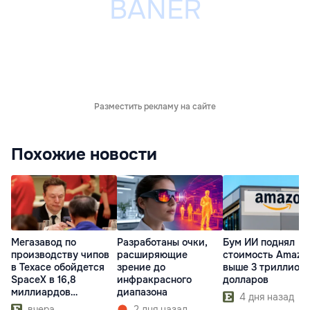
Разместить рекламу на сайте
Похожие новости
Мегазавод по
Разработаны очки,
Бум ИИ поднял
производству чипов
расширяющие
стоимость Amazo
в Техасе обойдется
зрение до
выше 3 триллион
SpaceX в 16,8
инфракрасного
долларов
миллиардов
диапазона
4 дня назад
долларов
вчера
2 дня назад