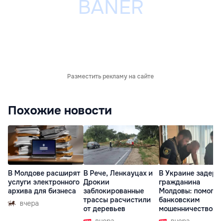
Разместить рекламу на сайте
Похожие новости
В Молдове расширят
В Рече, Ленкауцах и
В Украине задер
услуги электронного
Дрокии
гражданина
архива для бизнеса
заблокированные
Молдовы: помогал
трассы расчистили
банковским
вчера
от деревьев
мошенничеством 
Чехии