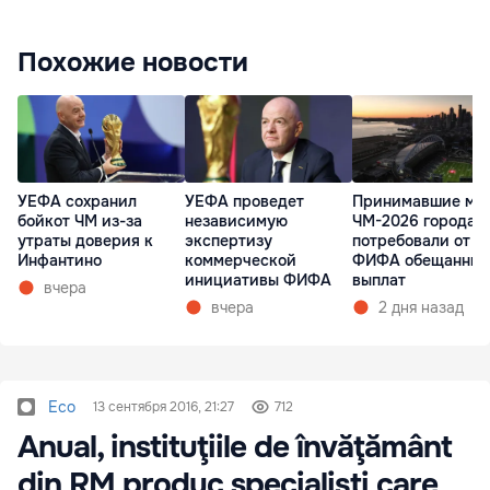
Похожие новости
УЕФА сохранил
УЕФА проведет
Принимавшие ма
бойкот ЧМ из-за
независимую
ЧМ-2026 города 
утраты доверия к
экспертизу
потребовали от
Инфантино
коммерческой
ФИФА обещанных
инициативы ФИФА
выплат
вчера
вчера
2 дня назад
Eco
13 сентября 2016, 21:27
712
Anual, instituţiile de învăţământ
din RM produc specialişti care