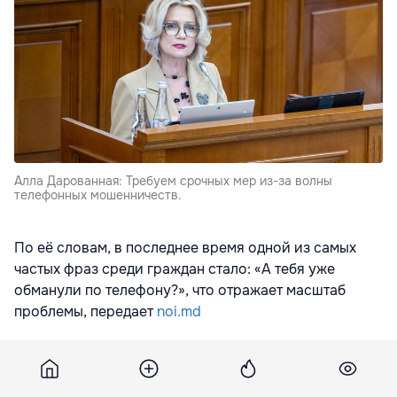
Алла Дарованная: Требуем срочных мер из-за волны
телефонных мошенничеств.
По её словам, в последнее время одной из самых
частых фраз среди граждан стало: «А тебя уже
обманули по телефону?», что отражает масштаб
проблемы, передает
noi.md
Дарованная сообщила, что только за период с 18 по
24 мая было зарегистрировано 23 случая
мошенничества. В 18 из них пострадавшие перевели