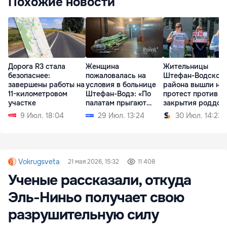
Похожие новости
Дорога R3 стала
Женщина
Жительницы
безопаснее:
пожаловалась на
Штефан-Водского
завершены работы на
условия в больнице
района вышли на
11-километровом
Штефан-Водэ: «По
протест против
участке
палатам прыгают
закрытия роддом
лягушки»
9 Июл. 18:04
29 Июл. 13:24
30 Июл. 14:23
Vokrugsveta
21 мая 2026, 15:32
11 408
Ученые рассказали, откуда
Эль-Ниньо получает свою
разрушительную силу