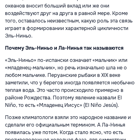
океанов вносит больший вклад или же они
воздействуют друг на друга в равной мере. Кроме
того, оставалось неизвестным, какую роль эта связь
играет в формировании характерной цикличности
Эль-Ниньо.
Почему Эль-Ниньо и Ла-Нинья так называются
«Эль-Ниньо» по-испански означает «мальчик» или
«младенец-мальчик», но речь изначально шла не о
любом мальчике. Перуанские рыбаки в XIX веке
заметили, что у берегов иногда появляется необычно
теплая вода. Это часто происходило примерно в
районе Рождества. Поэтому явление назвали El
Niño, то есть «Младенец Иисус» (El Niño Jesús).
Позже климатологи взяли это народное название и
сделали его официальным термином. А Ла-Нинья
появилась уже потом. Когда стало ясно, что есть
противоположная холодная фаза, для симметрии