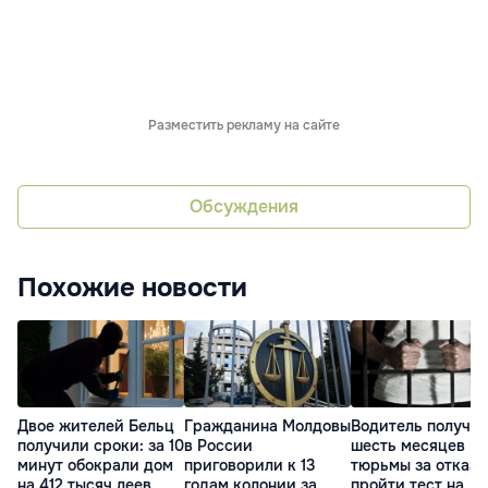
Разместить рекламу на сайте
Обсуждения
Похожие новости
Двое жителей Бельц
Гражданина Молдовы
Водитель получи
получили сроки: за 10
в России
шесть месяцев
минут обокрали дом
приговорили к 13
тюрьмы за отказ
на 412 тысяч леев
годам колонии за
пройти тест на