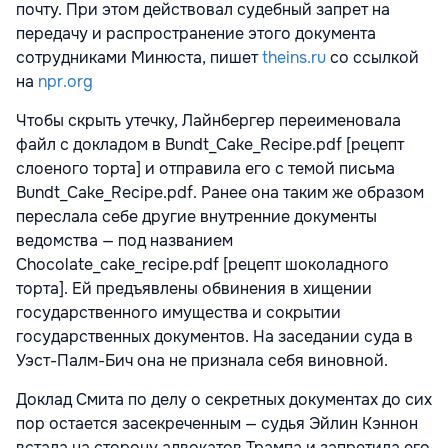
почту. При этом действовал судебный запрет на
передачу и распространение этого документа
сотрудниками Минюста, пишет
theins.ru
со ссылкой
на
npr.org
Чтобы скрыть утечку, Лайнбергер переименовала
файл с докладом в Bundt_Cake_Recipe.pdf [рецепт
слоеного торта] и отправила его с темой письма
Bundt_Cake_Recipe.pdf. Ранее она таким же образом
переслала себе другие внутренние документы
ведомства — под названием
Chocolate_cake_recipe.pdf [рецепт шоколадного
торта]. Ей предъявлены обвинения в хищении
государственного имущества и сокрытии
государственных документов. На заседании суда в
Уэст-Палм-Бич она не признала себя виновной.
Доклад Смита по делу о секретных документах до сих
пор остается засекреченным — судья Эйлин Кэннон
встала на сторону адвокатов Трампа и запретила его