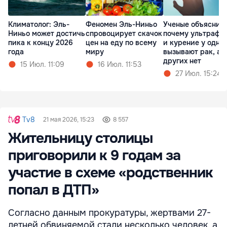
Климатолог: Эль-
Феномен Эль-Ниньо
Ученые объяснил
Ниньо может достичь
спровоцирует скачок
почему ультрафи
пика к концу 2026
цен на еду по всему
и курение у одни
года
миру
вызывают рак, а у
других нет
15 Июл. 11:09
16 Июл. 11:53
27 Июл. 15:24
Tv8
21 мая 2026, 15:23
8 557
Жительницу столицы
приговорили к 9 годам за
участие в схеме «родственник
попал в ДТП»
Согласно данным прокуратуры, жертвами 27-
летней обвиняемой стали несколько человек, а