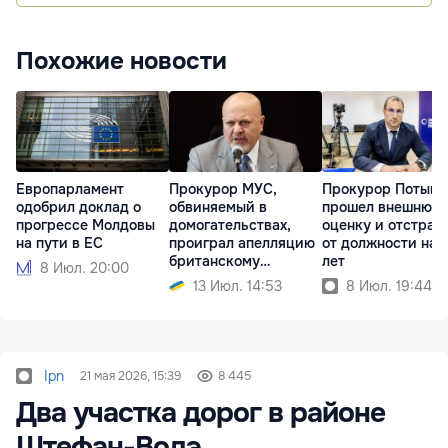
Похожие новости
Европарламент
Прокурор МУС,
Прокурор Потынг
одобрил доклад о
обвиняемый в
прошел внешнюю
прогрессе Молдовы
домогательствах,
оценку и отстран
на пути в ЕС
проиграл апелляцию
от должности на 
британскому
лет
8 Июл. 20:00
регулятору
13 Июл. 14:53
8 Июл. 19:44
Ipn
21 мая 2026, 15:39
8 445
Два участка дорог в районе
Штефан-Водэ