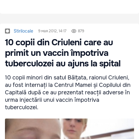
Stirilocale
9 мая 2012, 14:17
879
10 copii din Criuleni care au
primit un vaccin împotriva
tuberculozei au ajuns la spital
10 copii minori din satul Bălțata, raionul Criuleni,
au fost internați la Centrul Mamei și Copilului din
Capitală după ce au prezentat reacții adverse în
urma injectării unui vaccin împotriva
tuberculozei.