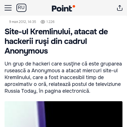
RU
9 мая 2012, 14:35
1 226
Site-ul Kremlinului, atacat de
hackerii ruşi din cadrul
Anonymous
Un grup de hackeri care susţine că este gruparea
rusească a Anonymous a atacat miercuri site-ul
Kremlinului, care a fost inaccesibil timp de
aproximativ o oră, relatează postul de televiziune
Russia Today, în pagina electronică.