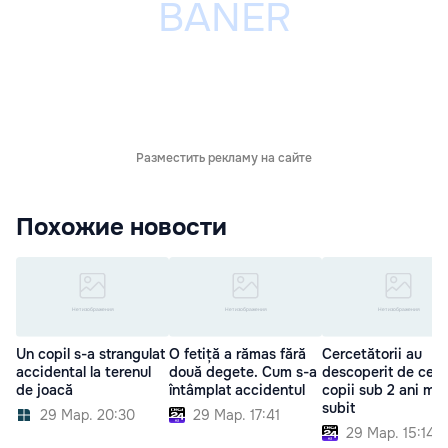
Разместить рекламу на сайте
Похожие новости
Un copil s-a strangulat
O fetiță a rămas fără
Cercetătorii au
accidental la terenul
două degete. Cum s-a
descoperit de ce u
de joacă
întâmplat accidentul
copii sub 2 ani mor
subit
29 Мар. 20:30
29 Мар. 17:41
29 Мар. 15:14