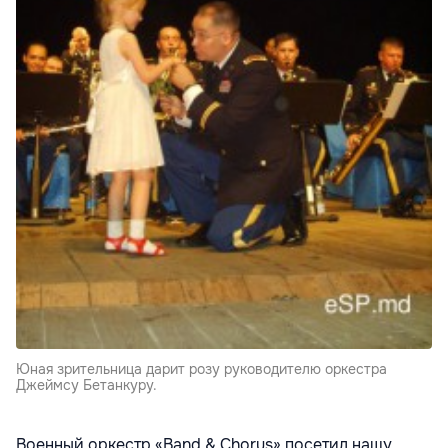
Юная зрительница дарит розу руководителю оркестра
Джеймсу Бетанкуру.
Военный оркестр «Band & Chorus» посетил нашу