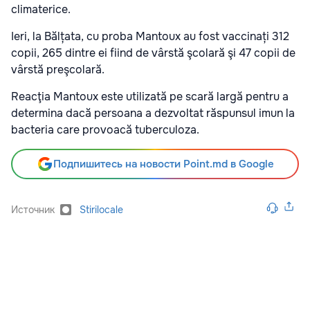
climaterice.
Ieri, la Bălțata, cu proba Mantoux au fost vaccinați 312
copii, 265 dintre ei fiind de vârstă şcolară şi 47 copii de
vârstă preşcolară.
Reacţia Mantoux este utilizată pe scară largă pentru a
determina dacă persoana a dezvoltat răspunsul imun la
bacteria care provoacă tuberculoza.
Подпишитесь на новости Point.md в Google
Источник
Stirilocale