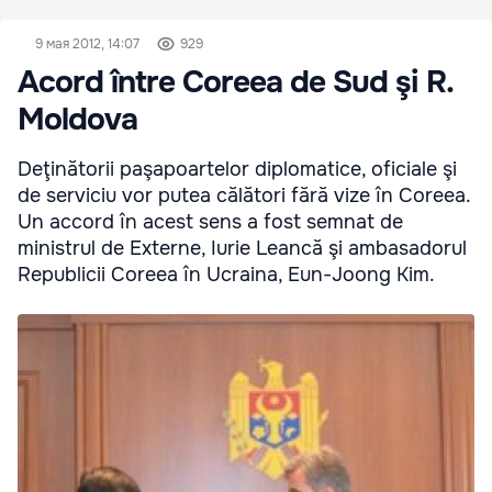
9 мая 2012, 14:07
929
Acord între Coreea de Sud şi R.
Moldova
Deţinătorii paşapoartelor diplomatice, oficiale şi
de serviciu vor putea călători fără vize în Coreea.
Un accord în acest sens a fost semnat de
ministrul de Externe, Iurie Leancă şi ambasadorul
Republicii Coreea în Ucraina, Eun-Joong Kim.