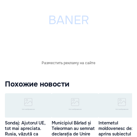
Разместить рекламу на сайте
Похожие новости
Sondaj: Ajutorul UE,
Municipiul Bârlad și
Internetul
tot mai apreciata.
Teleorman au semnat
moldovenesc dezb
Rusia, văzută ca
declarația de Unire
aprins subiectul Un