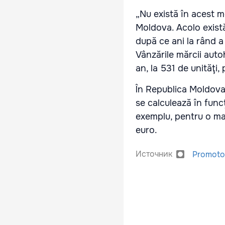
„Nu există în acest m
Moldova. Acolo există
după ce ani la rând a 
Vânzările mărcii auto
an, la 531 de unităţi,
În Republica Moldova 
se calculează în func
exem­plu, pentru o ma
euro.
Источник
Promoto