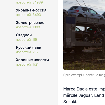
новостей:
34989
Украина-Россия
новостей:
8493
Землетрясение
новостей:
1009
Стадион
новостей:
119
Русский язык
новостей:
292
Хорошие новости
новостей:
1721
Spre exem­plu, pentru o maş
Marca Dacia este imp
mărcile Jaguar, Land 
Suzuki.