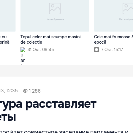
e cu
Topul celor mai scumpe mașini
Cele mai frumoase 
orină
de colecție
epocă
31 Окт. 09:45
7 Окт. 15:17
3, 12:35
1 286
ура расставляет
еты
пройдет совместное заседание парламента и