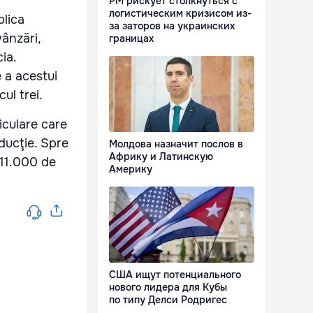
РМ рискует столкнуться с
логистическим кризисом из-
blica
за заторов на украинских
ânzări,
границах
ia.
 a acestui
ul trei.
iculare care
oducţie. Spre
Молдова назначит послов в
Африку и Латинскую
 11.000 de
Америку
США ищут потенциального
нового лидера для Кубы
по типу Делси Родригес