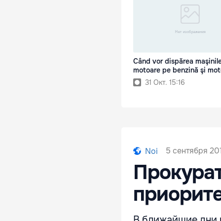
Când vor dispărea maşinil
motoare pe benzină şi mot
31 Окт. 15:16
5 сентября 201
Noi
Прокурат
приорит
В ближайшие дни 