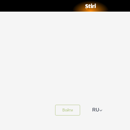
⌵
RU
Войти