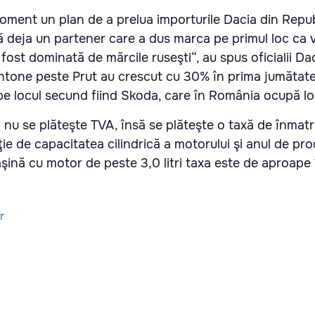
oment un plan de a prelua importurile Dacia din Repu­
 deja un par­tener care a dus marca pe primul loc ca v
fost do­mi­nată de mărcile ruseşti“, au spus oficialii Dac
htone peste Prut au crescut cu 30% în prima jumă­tate
 pe lo­cul secund fiind Skoda, care în Ro­mâ­nia ocupă loc
nu se plăteşte TVA, însă se plăteşte o taxă de înmatr
ţie de capacitatea cilindrică a motorului şi anul de pr
şină cu motor de peste 3,0 litri taxa este de aproape
r