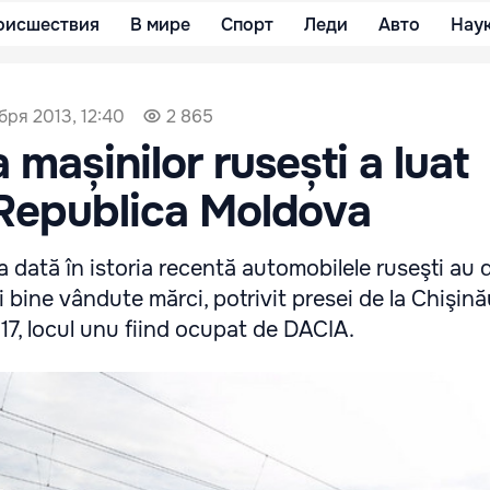
оисшествия
В мире
Спорт
Леди
Авто
Нау
бря 2013, 12:40
2 865
 mașinilor rusești a luat
n Republica Moldova
 dată în istoria re­centă automobilele ruseşti au 
 bine vândute mărci, po­trivit presei de la Chişin
17, locul unu fiind ocupat de DACIA.