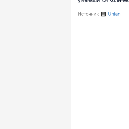
уменьшится количес
Источник
Unian