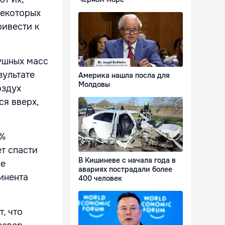
некоторых
ривести к
ушных масс
зультате
Америка нашла посла для
Молдовы
оздух
ся вверх,
0%
т спасти
В Кишиневе с начала года в
ые
авариях пострадали более
инента
400 человек
, что