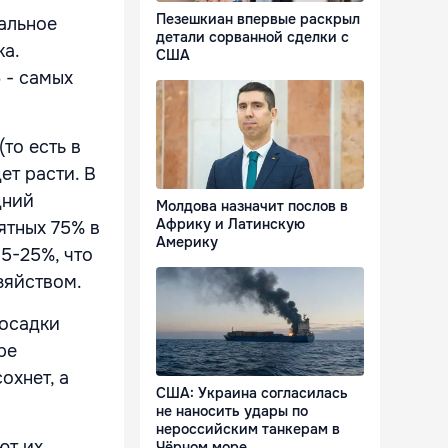
Пезешкиан впервые раскрыл
бальное
детали сорванной сделки с
ка.
США
 - самых
то есть в
ет расти. В
дний
Молдова назначит послов в
Африку и Латинскую
ятных 75% в
Америку
5-25%, что
зяйством.
 осадки
ре
охнет, а
США: Украина согласилась
не наносить удары по
нероссийским танкерам в
т их,
Чёрном море