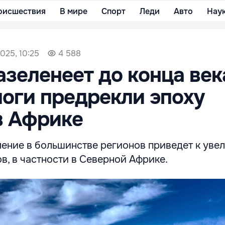
оисшествия
В мире
Спорт
Леди
Авто
Нау
025, 10:25
4 588
азеленеет до конца век
оги предрекли эпоху
в Африке
ление в большинстве регионов приведет к уве
в, в частности в Северной Африке.