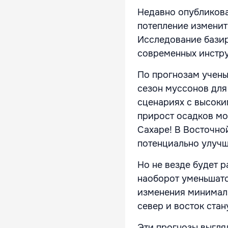
Недавно опубликова
потепление изменит 
Исследование базир
современных инстру
По прогнозам ученых
сезон муссонов для
сценариях с высоки
прирост осадков мо
Сахаре! В Восточно
потенциально улучш
Но не везде будет 
наоборот уменьшатс
изменения минималь
север и восток ста
Эти прогнозы выгля