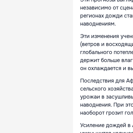
независимо от сцен
регионах дожди ста
наводнениям.
Эти изменения уче
(ветров и восходящ
глобального потепле
держит больше влаг
он охлаждается и в
Последствия для Аф
сельского хозяйств
урожаи в засушливы
наводнения. При эт
наоборот грозит г
Усиление дождей в 