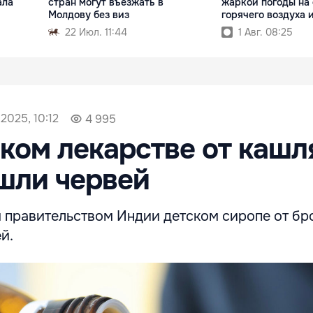
ала
стран могут въезжать в
жаркой погоды на
Молдову без виз
горячего воздуха 
22 Июл. 11:44
1 Авг. 08:25
2025, 10:12
4 995
ком лекарстве от кашл
шли червей
 правительством Индии детском сиропе от бр
й.