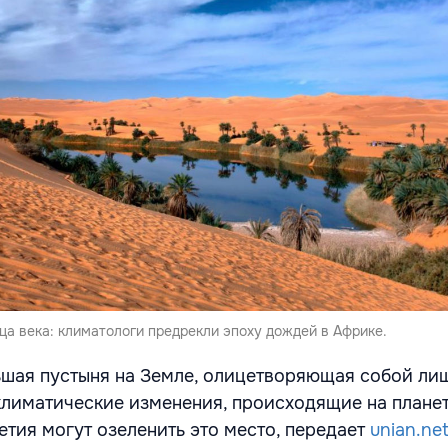
ца века: климатологи предрекли эпоху дождей в Африке.
ьшая пустыня на Земле, олицетворяющая собой л
климатические изменения, происходящие на планет
тия могут озеленить это место, передает
unian.ne