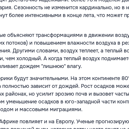
ария. Сезонность не изменится кардинально, но в 
нут более интенсивными в конце лета, что может п
ные объясняют трансформациями в движении возд
их потоков) и повышением влажности воздуха в ре
ния. Другими словами, воздух теплеет, а теплый в
и, чем холодный. А когда теплый воздух поднимает
ыливает дождем "лишнюю" влагу.
рики будут значительными. На этом континенте 8
а полностью зависит от дождей. Рост осадков може
х районах, но усилит эрозию почв и вызовет част
ом уменьшение осадков в юго-западной части конт
олодом и массовыми миграциями.
Африке повлияет и на Европу. Ученые прогнозируют