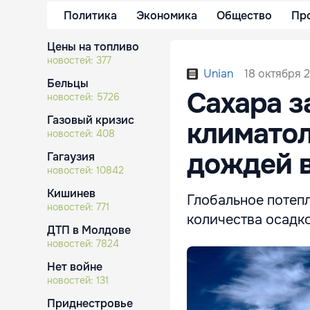
Политика
Экономика
Общество
Пр
Цены на топливо
новостей:
377
18 октября 2
Unian
Бельцы
Сахара з
новостей:
5726
Газовый кризис
климатол
новостей:
408
дождей 
Гагаузия
новостей:
10842
Кишинев
Глобальное потеп
новостей:
771
количества осадко
ДТП в Молдове
новостей:
7824
Нет войне
новостей:
131
Приднестровье