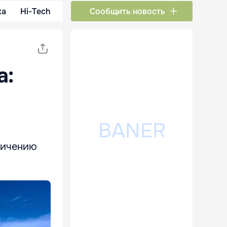
ка
Hi-Tech
Сообщить новость
а:
личению