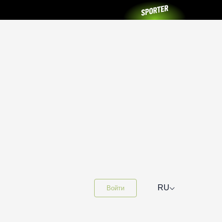
⌵
RU
Войти