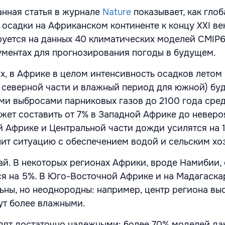
нная статья в журнале
Nature
показывает, как гло
осадки на Африканском континенте к концу XXI ве
уется на данных 40 климатических моделей CMIP6
ментах для прогнозирования погоды в будущем.
, в Африке в целом интенсивность осадков летом (
 северной части и влажный период для южной) буд
ми выбросами парниковых газов до 2100 года сре
жет составить от 7% в Западной Африке до неверо
й Африке и Центральной части дожди усилятся на 1
ит ситуацию с обеспечением водой и сельским хо
рай. В некоторых регионах Африки, вроде Намибии,
я на 5%. В Юго-Восточной Африке и на Мадагаска
ны, но неоднородны: например, центр региона выс
нут более влажными.
дят достаточно надежными: более 70% моделей даю