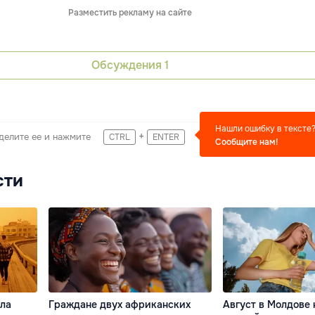
Разместить рекламу на сайте
Обсуждения
1
Нашли ошибку в тексте
+
делите ее и нажмите
CTRL
ENTER
Сообщите нам!
сти
ила
Граждане двух африканских
Август в Молдове 