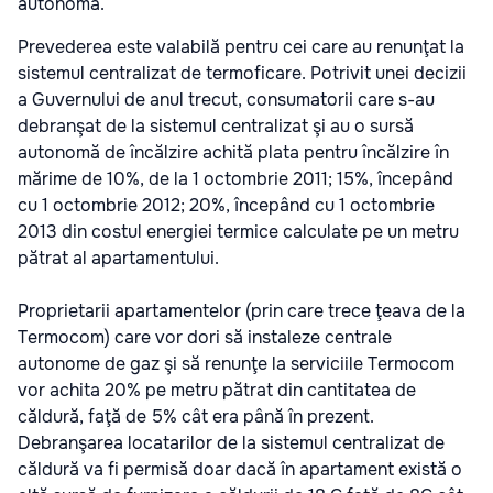
autonomă.
Prevederea este valabilă pentru cei care au renunţat la
sistemul centralizat de termoficare. Potrivit unei decizii
a Guvernului de anul trecut, consumatorii care s-au
debranşat de la sistemul centralizat şi au o sursă
autonomă de încălzire achită plata pentru încălzire în
mărime de 10%, de la 1 octombrie 2011; 15%, începând
cu 1 octombrie 2012; 20%, începând cu 1 octombrie
2013 din costul energiei termice calculate pe un metru
pătrat al apartamentului.
Proprietarii apartamentelor (prin care trece ţeava de la
Termocom) care vor dori să instaleze centrale
autonome de gaz şi să renunţe la serviciile Termocom
vor achita 20% pe metru pătrat din cantitatea de
căldură, faţă de 5% cât era până în prezent.
Debranşarea locatarilor de la sistemul centralizat de
căldură va fi permisă doar dacă în apartament există o