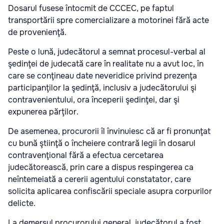
Dosarul fusese întocmit de CCCEC, pe faptul
transportării spre comercializare a motorinei fără acte
de provenienţă.
Peste o lună, judecătorul a semnat procesul-verbal al
şedinţei de judecată care în realitate nu a avut loc, în
care se conţineau date neveridice privind prezenţa
participanţilor la şedinţă, inclusiv a judecătorului şi
contravenientului, ora începerii şedinţei, dar şi
expunerea părţilor.
De asemenea, procurorii îl învinuiesc că ar fi pronunţat
cu bună ştiinţă o încheiere contrară legii în dosarul
contravenţional fără a efectua cercetarea
judecătorească, prin care a dispus respingerea ca
neîntemeiată a cererii agentului constatator, care
solicita aplicarea confiscării speciale asupra corpurilor
delicte.
La demersul procurorului general, judecătorul a fost