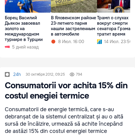
Борец Василий
В Яловенском районе
Трамп о слухах
Дьякон завоевал
23-летнего парня
вокруг смерти
золото на
нашли застреленным
сенатора Грэма: 
международном
в автомобиле
тратит время
турнире в Турции
8 Июл. 16:00
14 Июл. 23:50
5 дней назад
24h
30 октября 2012, 09:25
794
Consumatorii vor achita 15% din
costul enegiei termice
Consumatorii de energie termică, care s-au
debranșat de la sistemul centralizat și au o altă
sursă de încălzire, urmează să achite începând
de astăzi 15% din costul energiei termice