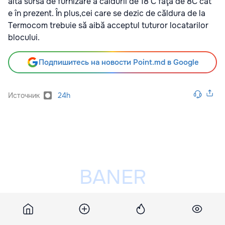
altă sursă de furnizare a căldurii de 18 C faţă de 8C cât
e în prezent. În plus,cei care se dezic de căldura de la
Termocom trebuie să aibă acceptul tuturor locatarilor
blocului.
Подпишитесь на новости Point.md в Google
Источник
24h