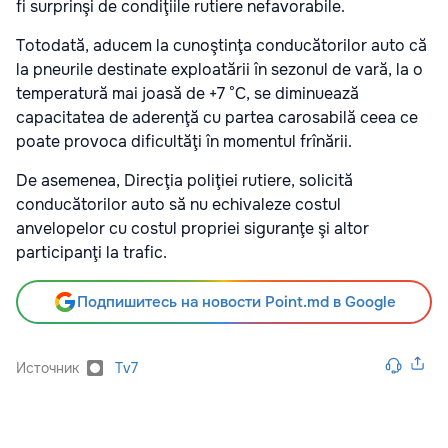
fi surprinşi de condiţiile rutiere nefavorabile.
Totodată, aducem la cunoştinţa conducătorilor auto că
la pneurile destinate exploatării în sezonul de vară, la o
temperatură mai joasă de +7 °C, se diminuează
capacitatea de aderenţă cu partea carosabilă ceea ce
poate provoca dificultăţi în momentul frînării.
De asemenea, Direcţia poliţiei rutiere, solicită
conducătorilor auto să nu echivaleze costul
anvelopelor cu costul propriei siguranţe şi altor
participanţi la trafic.
Подпишитесь на новости Point.md в Google
Источник
Tv7