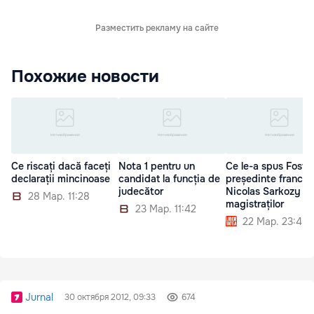
Разместить рекламу на сайте
Похожие новости
Ce riscați dacă faceți
Nota 1 pentru un
Ce le-a spus Fostul
declarații mincinoase
candidat la funcția de
președinte francez
judecător
Nicolas Sarkozy
28 Мар. 11:28
magistraților
23 Мар. 11:42
22 Мар. 23:45
Jurnal
30 октября 2012, 09:33
674