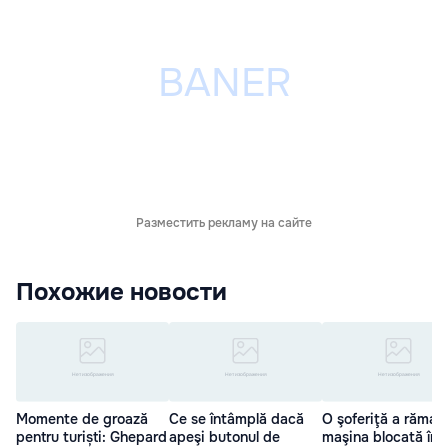
Разместить рекламу на сайте
Похожие новости
Momente de groază
Ce se întâmplă dacă
O şoferiţă a rămas
pentru turiști: Ghepard
apeşi butonul de
maşina blocată înt