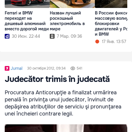
Ferrari и BMW
Назван лучший
В России фиксир
переходят на
роскошный
массовую волну
дешевый алюминий
электромобиль в
блокировки
вместо дорогой меди
мире
двигателей у Por
и BMW
30 Июн. 22:44
7 Мар. 09:36
17 Янв. 13:57
Jurnal
30 октября 2012, 09:34
541
Judecător trimis în judecată
Procuratura Anticorupţie a finalizat urmărirea
penală în privinţa unui judecător, învinuit de
depăşirea atribuţiilor de serviciu şi pronunţarea
unei încheieri contrare legii.