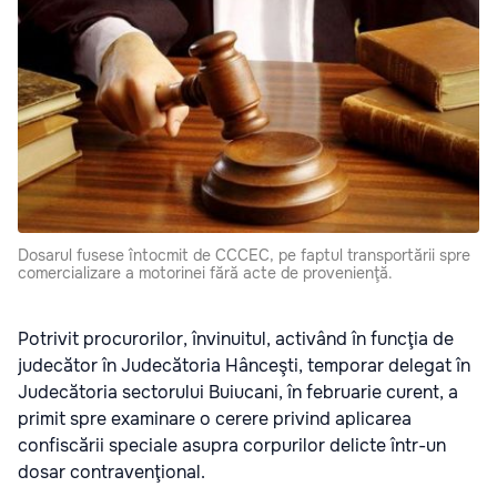
Dosarul fusese întocmit de CCCEC, pe faptul transportării spre
comercializare a motorinei fără acte de provenienţă.
Potrivit procurorilor, învinuitul, activând în funcţia de
judecător în Judecătoria Hânceşti, temporar delegat în
Judecătoria sectorului Buiucani, în februarie curent, a
primit spre examinare o cerere privind aplicarea
confiscării speciale asupra corpurilor delicte într-un
dosar contravenţional.