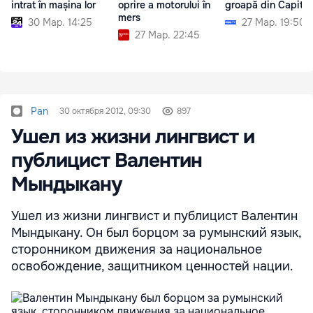
intrat în mașina lor
oprire a motorului în
groapă din Capital
mers
30 Мар. 14:25
27 Мар. 19:50
27 Мар. 22:45
Pan
30 октября 2012, 09:30
897
Ушел из жизни лингвист и
публицист Валентин
Мындыкану
Ушел из жизни лингвист и публицист Валентин
Мындыкану. Он был борцом за румынский язык,
сторонником движения за национальное
освобождение, защитником ценностей нации.