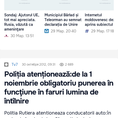
Sondaj: Ajutorul UE,
Municipiul Bârlad și
Internetul
tot mai apreciata.
Teleorman au semnat
moldovenesc dezb
Rusia, văzută ca
declarația de Unire
aprins subiectul Un
ameninţare
29 Мар. 20:40
29 Мар. 17:18
30 Мар. 13:51
Tv7
30 октября 2012, 09:31
2 689
Poliția atenționează:de la 1
noiembrie obligatoriu punerea în
funcţiune în faruri lumina de
întîlnire
Politia Rutiera atentioneaza conducatorii auto:în