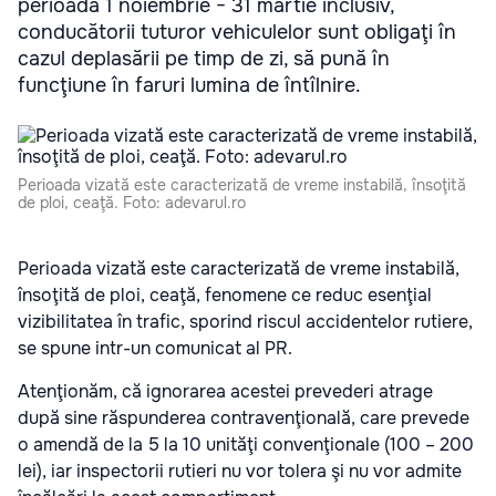
perioada 1 noiembrie − 31 martie inclusiv,
conducătorii tuturor vehiculelor sunt obligaţi în
cazul deplasării pe timp de zi, să pună în
funcţiune în faruri lumina de întîlnire.
Perioada vizată este caracterizată de vreme instabilă, însoţită
de ploi, ceaţă. Foto: adevarul.ro
Perioada vizată este caracterizată de vreme instabilă,
însoţită de ploi, ceaţă, fenomene ce reduc esenţial
vizibilitatea în trafic, sporind riscul accidentelor rutiere,
se spune intr-un comunicat al PR.
Atenţionăm, că ignorarea acestei prevederi atrage
după sine răspunderea contravenţională, care prevede
o amendă de la 5 la 10 unităţi convenţionale (100 – 200
lei), iar inspectorii rutieri nu vor tolera şi nu vor admite