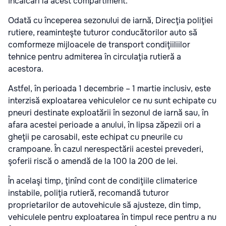
încălcări la acest compartiment.
Odată cu începerea sezonului de iarnă, Direcţia poliţiei
rutiere, reaminteşte tuturor conducătorilor auto să
comformeze mijloacele de transport condiţiiliilor
tehnice pentru admiterea în circulaţia rutieră a
acestora.
Astfel, în perioada 1 decembrie – 1 martie inclusiv, este
interzisă exploatarea vehiculelor ce nu sunt echipate cu
pneuri destinate exploatării în sezonul de iarnă sau, în
afara acestei perioade a anului, în lipsa zăpezii ori a
gheţii pe carosabil, este echipat cu pneurile cu
crampoane. În cazul nerespectării acestei prevederi,
şoferii riscă o amendă de la 100 la 200 de lei.
În acelaşi timp, ţinînd cont de condiţiile climaterice
instabile, poliţia rutieră, recomandă tuturor
proprietarilor de autovehicule să ajusteze, din timp,
vehiculele pentru exploatarea în timpul rece pentru a nu