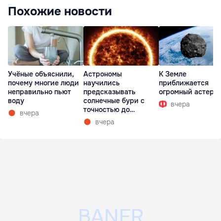
Похожие новости
Учёные объяснили,
Астрономы
К Земле
почему многие люди
научились
приближается
неправильно пьют
предсказывать
огромный астеро
воду
солнечные бури с
вчера
точностью до
вчера
получаса
вчера