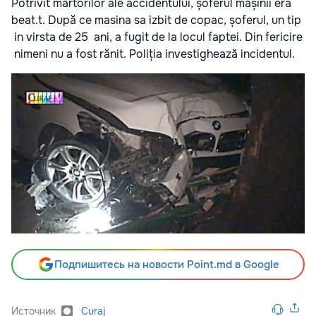
Potrivit martorilor ale accidentului, șoferul mașinii era
beat.t. După ce masina sa izbit de copac, șoferul, un tip
in virsta de 25 ani, a fugit de la locul faptei. Din fericire
nimeni nu a fost rănit. Poliția investighează incidentul.
Подпишитесь на новости Point.md в Google
Источник
Curaj