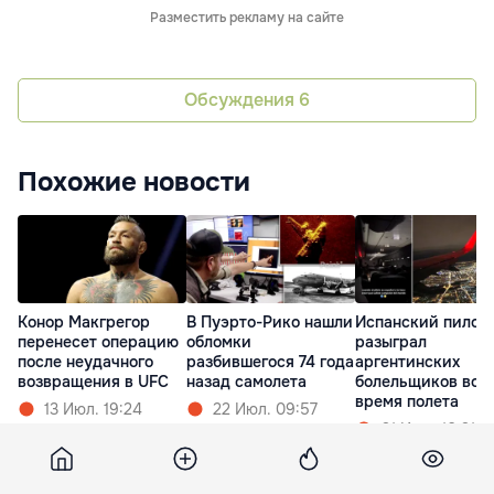
Разместить рекламу на сайте
Обсуждения
6
Похожие новости
В Пуэрто-Рико нашли
Испанский пилот
Конор Макгрегор
обломки
разыграл
перенесет операцию
разбившегося 74 года
аргентинских
после неудачного
назад самолета
болельщиков во
возвращения в UFC
время полета
22 Июл. 09:57
13 Июл. 19:24
21 Июл. 10:21