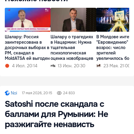
Шалару: Россия
Шалару о трагедиях
В Молдове интере
заинтересована в
в Нацармии: Нужна
"Евровидению"
досрочных выборах в
тщательная
возрос: число
РМ, скандал в
психологическая
зрителей
MoldATSA ей выгоден
оценка новобранцев
увеличилось бол
чем вдвое
4 Июл. 20:14
13 Июн. 20:30
23 Мая. 21:00
Noi
17 мая 2026, 20:15
24 833
Satoshi после скандала с
баллами для Румынии: Не
разжигайте ненависть