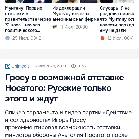
Мунтяну: Первые
Из декларации
Слусарь: Я не
отставки в
Мунтяну исчезла
разделяю мнения
правительстве через
американская фирма
что Мунтяну хоте
72 часа - начало
навести порядок,
11 Июл. 20:00
политического
ему не дали
кризиса
25 Июл. 08:12
12 Июл. 08:49
Unimedia
17 мая 2026, 21:00
11 777
Гросу о возможной отставке
Носатого: Русские только
этого и ждут
Спикер парламента и лидер партии «Действие
и солидарность» Игорь Гросу
прокомментировал возможность отставки
министра обороны Анатолия Носатого после