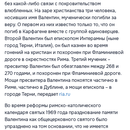
без какой-либо связи с покровительством
влюбленных. На заре христианства три человека,
носивших имя Валентин, мученически погибли за
веру. О первом из них известно только то, что он
погиб в Карфагене вместе с группой единоверцев.
Второй Валентин был епископом Интерамны (ныне
город Терни, Италия), он был казнен во время
гонений на христиан и похоронен при Фламиниевой
дороге в окрестностях Рима. Третий мученик –
пресвитер Валентин был обезглавлен между 268 и
270 годами, и похоронен при Фламиниевой дороге.
Мощи пресвитера Валентина покоятся частично в
Риме, частично в Дублине, а мощи епископа – в
городе Терни, передает
ria.ru
Во время реформы римско-католического
календаря святых 1969 года празднование памяти
Валентина как общецерковного святого было
упразднено на том основании, что не имеется