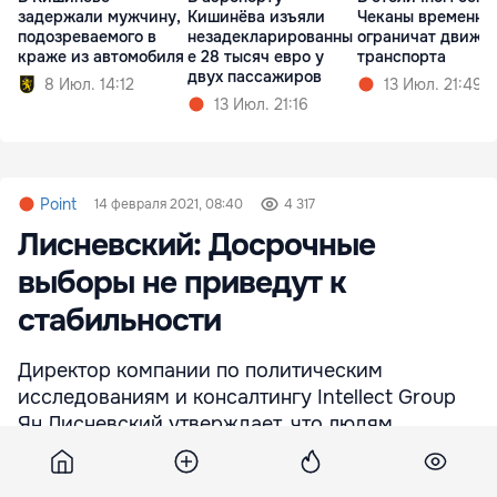
задержали мужчину,
Кишинёва изъяли
Чеканы временно
подозреваемого в
незадекларированны
ограничат движе
краже из автомобиля
е 28 тысяч евро у
транспорта
двух пассажиров
8 Июл. 14:12
13 Июл. 21:49
13 Июл. 21:16
Point
14 февраля 2021, 08:40
4 317
Лисневский: Досрочные
выборы не приведут к
стабильности
Директор компании по политическим
исследованиям и консалтингу Intellect Group
Ян Лисневский утверждает, что людям
необходима стабильность, но досрочные
выборы не принесут им желаемой