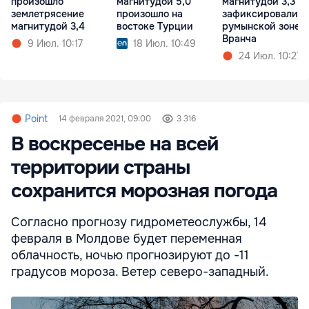
произошло
магнитудой 5,0
магнитудой 3,3
землетрясение
произошло на
зафиксировали в
магнитудой 3,4
востоке Турции
румынской зоне
Вранча
9 Июл. 10:17
18 Июл. 10:49
24 Июл. 10:27
Point
14 февраля 2021, 09:00
3 316
В воскресенье на всей
территории страны
сохранится морозная погода
Согласно прогнозу гидрометеослужбы, 14
февраля в Молдове будет переменная
облачность, ночью прогнозируют до -11
градусов мороза. Ветер северо-западный.