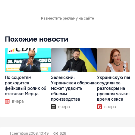
Разместить рекламу на сайте
Похожие новости
По соцсетям
Зеленский:
Украинскую певи
расходится
Украинская оборонка
осудили за
фейковый ролик об
может удвоить
разговоры на
отставке Мерца
объемы
русском языке во
производства
время секса
вчера
вчера
вчера
1 сентября 2008, 10:49
626