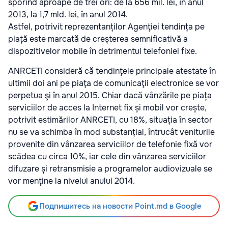
sporind aproape de trei ori: de la 656 mil. lei, în anul
2013, la 1,7 mld. lei, în anul 2014.
Astfel, potrivit reprezentanților Agenţiei tendința pe
piață este marcată de creșterea semnificativă a
dispozitivelor mobile în detrimentul telefoniei fixe.
ANRCETI consideră că tendinţele principale atestate în
ultimii doi ani pe piaţa de comunicaţii electronice se vor
perpetua şi în anul 2015. Chiar dacă vânzările pe piața
serviciilor de acces la Internet fix și mobil vor crește,
potrivit estimărilor ANRCETI, cu 18%, situația în sector
nu se va schimba în mod substanțial, întrucât veniturile
provenite din vânzarea serviciilor de telefonie fixă vor
scădea cu circa 10%, iar cele din vânzarea serviciilor
difuzare și retransmisie a programelor audiovizuale se
vor menţine la nivelul anului 2014.
Подпишитесь на новости Point.md в Google