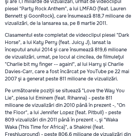
şi are 1,1 miliarde de vizualizări, urmat de videoclipul
piesei "Party Rock Anthem", a lui LMFAO (feat. Lauren
Bennett şi GoonRock), care însumează 818,7 milioane de
vizualizări, de la lansarea sa, pe 8 martie 2011.
Clasamentul este completat de videoclipul piesei "Dark
Horse", a lui Katy Perry (feat. Juicy J), lansat la
începutul anului 2014 şi care însumează 819,6 milioane
de vizualizări, urmat, pe locul al cincilea, de filmuleţul
"Charlie bit my finger -- again!", al lui Harry şi Charlie
Davies-Carr, care a fost încărcat pe YouTube pe 22 mai
2007 şi a generat peste 811 milioane de vizualizări.
Pe următoarele poziţii se situează "Love the Way You
Lie", piesa lui Eminem (feat. Rihanna) - peste 811
milioane de vizualizări din 2010 până în prezent -, "On
the Floor", a lui Jennifer Lopez (feat. Pitbull) - peste
809 vizualizări din 2011 până în prezent -, şi "Waka
Waka (This Time for Africa)", a Shakirei (feat.
Freshlyground) - peste 806,6 milioane de vizualizări din