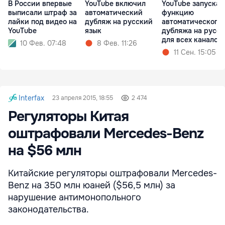
В России впервые
YouTube включил
YouTube запускае
выписали штраф за
автоматический
функцию
лайки под видео на
дубляж на русский
автоматического
YouTube
язык
дубляжа на русс
для всех каналов
10 Фев. 07:48
8 Фев. 11:26
11 Сен. 15:05
Interfax
23 апреля 2015, 18:55
2 474
Регуляторы Китая
оштрафовали Mercedes-Benz
на $56 млн
Китайские регуляторы оштрафовали Mercedes-
Benz на 350 млн юаней ($56,5 млн) за
нарушение антимонопольного
законодательства.