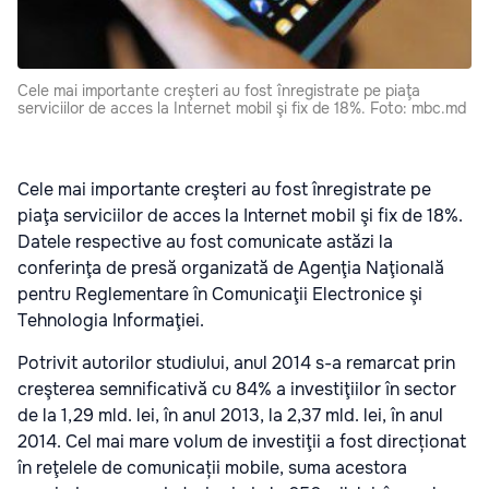
Cele mai importante creşteri au fost înregistrate pe piaţa
serviciilor de acces la Internet mobil şi fix de 18%. Foto: mbc.md
Cele mai importante creşteri au fost înregistrate pe
piaţa serviciilor de acces la Internet mobil şi fix de 18%.
Datele respective au fost comunicate astăzi la
conferinţa de presă organizată de Agenţia Naţională
pentru Reglementare în Comunicaţii Electronice şi
Tehnologia Informaţiei.
Potrivit autorilor studiului, anul 2014 s-a remarcat prin
creşterea semnificativă cu 84% a investiţiilor în sector
de la 1,29 mld. lei, în anul 2013, la 2,37 mld. lei, în anul
2014. Cel mai mare volum de investiţii a fost direcționat
în reţelele de comunicații mobile, suma acestora