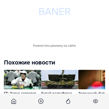
Разместить рекламу на сайте
Похожие новости
FT: Запад заплатит
Китай разработал
Зеленский: Китай
$23 трлн за
секретное оружие:
предупредил
сокращение
100-гигаваттные
Россию, что она н
зависимости от
микроволны против
должна применят