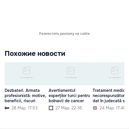
Разместить рекламу на сайте
Похожие новости
Dezbateri. Armata
Avertismentul
Tratament medical
profesionistă: motive,
experților turci pentru
necorespunzător. 
beneficii, riscuri
bolnavii de cancer
dat în judecată spi
28 Мар. 17:53
27 Мар. 22:35
24 Мар. 17:40