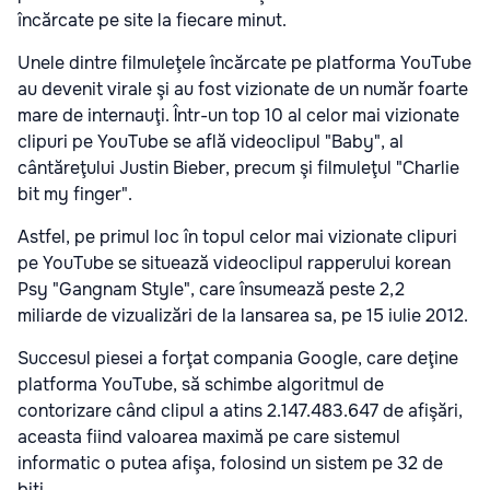
încărcate pe site la fiecare minut.
Unele dintre filmuleţele încărcate pe platforma YouTube
au devenit virale şi au fost vizionate de un număr foarte
mare de internauţi. Într-un top 10 al celor mai vizionate
clipuri pe YouTube se află videoclipul "Baby", al
cântăreţului Justin Bieber, precum şi filmuleţul "Charlie
bit my finger".
Astfel, pe primul loc în topul celor mai vizionate clipuri
pe YouTube se situează videoclipul rapperului korean
Psy "Gangnam Style", care însumează peste 2,2
miliarde de vizualizări de la lansarea sa, pe 15 iulie 2012.
Succesul piesei a forţat compania Google, care deţine
platforma YouTube, să schimbe algoritmul de
contorizare când clipul a atins 2.147.483.647 de afişări,
aceasta fiind valoarea maximă pe care sistemul
informatic o putea afişa, folosind un sistem pe 32 de
biţi.