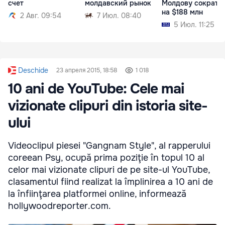
счет
молдавский рынок
Молдову сократи
на $188 млн
2 Авг. 09:54
7 Июл. 08:40
5 Июл. 11:25
Deschide
23 апреля 2015, 18:58
1 018
10 ani de YouTube: Cele mai
vizionate clipuri din istoria site-
ului
Videoclipul piesei "Gangnam Style", al rapperului
coreean Psy, ocupă prima poziţie în topul 10 al
celor mai vizionate clipuri de pe site-ul YouTube,
clasamentul fiind realizat la împlinirea a 10 ani de
la înfiinţarea platformei online, informează
hollywoodreporter.com.