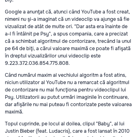
Google a anunţat că, atunci când YouTube a fost creat,
nimeni nu şi-a imaginat că un videoclip va ajunge să fie
vizualizat de atât de multe ori. "Dar asta era înainte de
a-l fi întâlnit pe Psy", a spus compania, care a precizat
că a schimbat algoritmul de contorizare, trecând la unul
pe 64 de biţi, a cărui valoare maximă ce poate fi afişată
în dreptul vizualizărilor unui videoclip este
9.223.372.036.854.775.808.
Când numărul maxim al vechiului algoritm a fost atins,
niciun utilizator al YouTube nu a remarcat că algoritmul
de contorizare nu mai funcţiona pentru videoclipul lui
Psy. Utilizatorii au putut urmări imaginile în continuare,
dar afişările nu mai puteau fi contorizate peste valoarea
maximă.
Topul cuprinde, pe locul al doilea, clipul "Baby", al lui
Justin Bieber (feat. Ludacris), care a fost lansat în 2010