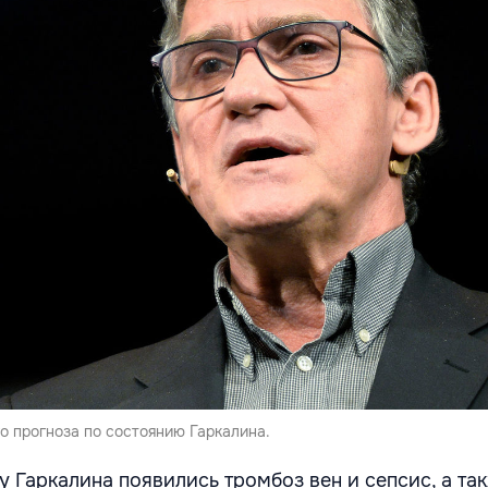
о прогноза по состоянию Гаркалина.
у Гаркалина появились тромбоз вен и сепсис, а та