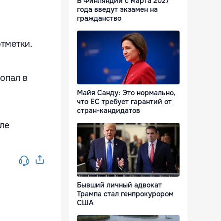
В Финляндии с марта 2027
года введут экзамен на
гражданство
тметки.
опал в
Майя Санду: Это нормально,
что ЕС требует гарантий от
стран-кандидатов
сле
Бывший личный адвокат
Трампа стал генпрокурором
США