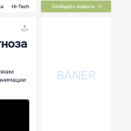
ка
Hi-Tech
Сообщить новость
гноза
оянии
еанимации