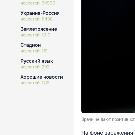
новостей:
34990
Украина-Россия
новостей:
8498
Землетрясение
новостей:
1010
Стадион
новостей:
119
Русский язык
новостей:
292
Хорошие новости
новостей:
1721
Врачи не дают позитивног
На фоне заражения 