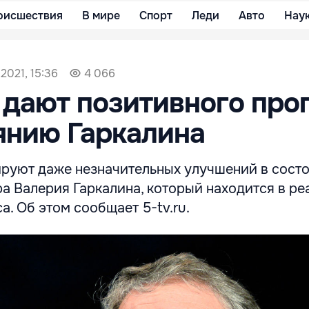
оисшествия
В мире
Спорт
Леди
Авто
Нау
2021, 15:36
4 066
 дают позитивного про
янию Гаркалина
ируют даже незначительных улучшений в сост
ра Валерия Гаркалина, который находится в р
а. Об этом сообщает 5-tv.ru.