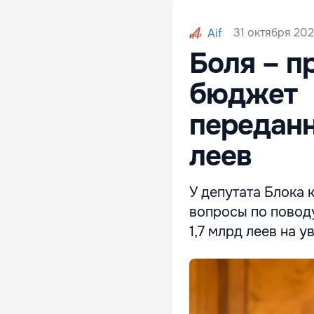
31 октября 2021
Aif
Боля – п
бюджет
переданн
леев
У депутата Блока
вопросы по повод
1,7 млрд леев на 