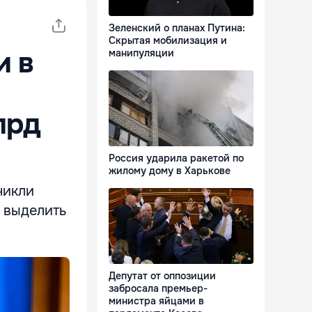
Зеленский о планах Путина:
Скрытая мобилизация и
и в
манипуляции
лрд
Россия ударила ракетой по
жилому дому в Харькове
никли
 выделить
Депутат от оппозиции
забросала премьер-
министра яйцами в