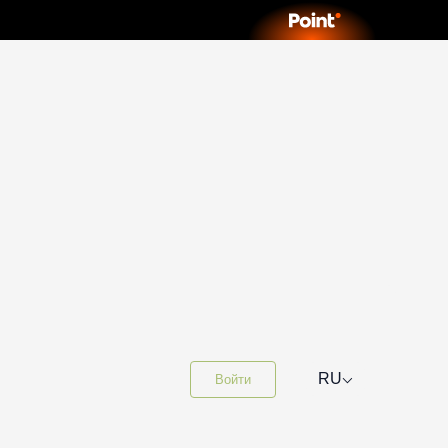
⌵
RU
Войти