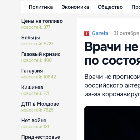
Политика
Экономика
Общество
Пр
Цены на топливо
новостей:
377
31 октября 
Gazeta
Бельцы
Врачи не
новостей:
5727
Газовый кризис
по состо
новостей:
408
Гагаузия
Врачи не прогноз
новостей:
10842
российского акте
Кишинев
из-за коронавирус
новостей:
771
ДТП в Молдове
новостей:
7825
Нет войне
новостей:
131
Приднестровье