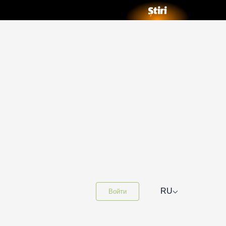
⌵
RU
Войти