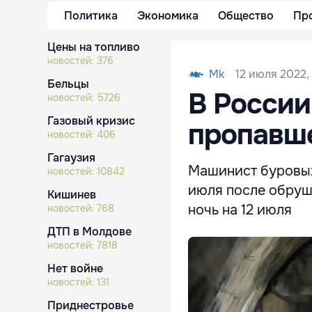
Политика
Экономика
Общество
Пр
Цены на топливо
новостей:
376
12 июля 2022, 
Mk
Бельцы
В России
новостей:
5726
Газовый кризис
пропавше
новостей:
406
Гагаузия
Машинист буровых
новостей:
10842
июля после обруш
Кишинев
ночь на 12 июля
новостей:
768
ДТП в Молдове
новостей:
7818
Нет войне
новостей:
131
Приднестровье