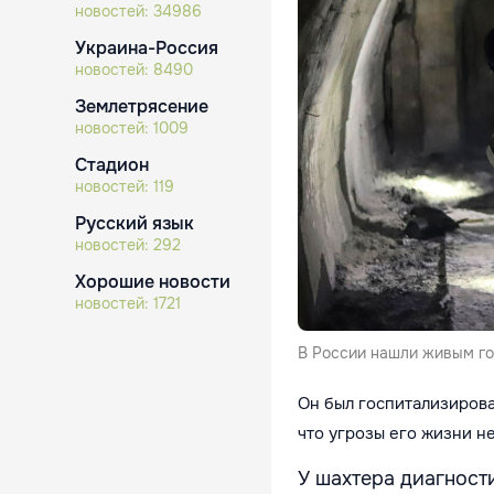
новостей:
34986
Украина-Россия
новостей:
8490
Землетрясение
новостей:
1009
Стадион
новостей:
119
Русский язык
новостей:
292
Хорошие новости
новостей:
1721
В России нашли живым гор
Он был госпитализирован
что угрозы его жизни н
У шахтера диагност