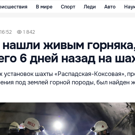
оисшествия
В мире
Спорт
Леди
Авто
Нау
16:52
1 842
 нашли живым горняка
го 6 дней назад на ша
 установок шахты «Распадская-Коксовая», п
ения под землей горной породы, был найден 