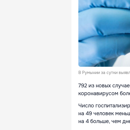
В Румынии за сутки выяв
792 из новых случа
коронавирусом боле
Число госпитализиро
на 49 человек меньш
на 4 больше, чем дн