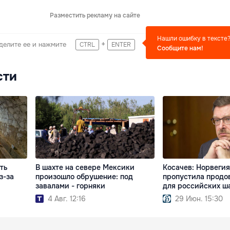
Разместить рекламу на сайте
Нашли ошибку в тексте
+
делите ее и нажмите
CTRL
ENTER
Сообщите нам!
сти
ть
В шахте на севере Мексики
Косачев: Норвегия
з-за
произошло обрушение: под
пропустила продо
завалами - горняки
для российских ш
4 Авг. 12:16
29 Июн. 15:30