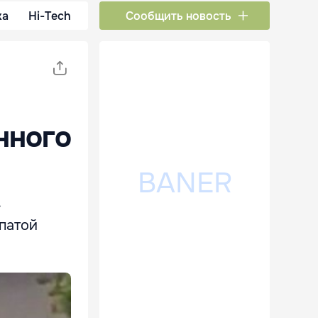
ка
Hi-Tech
Сообщить новость
нного
»
опатой