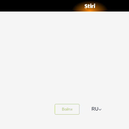
⌵
RU
Войти