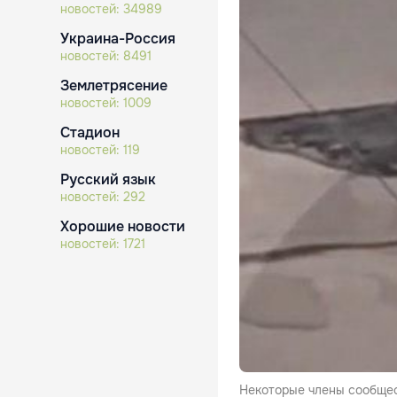
новостей:
34989
Украина-Россия
новостей:
8491
Землетрясение
новостей:
1009
Стадион
новостей:
119
Русский язык
новостей:
292
Хорошие новости
новостей:
1721
Некоторые члены сообщес