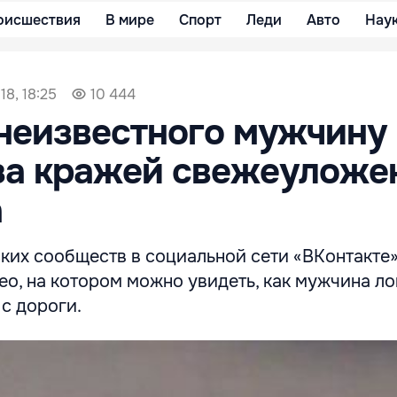
оисшествия
В мире
Спорт
Леди
Авто
Нау
18, 18:25
10 444
неизвестного мужчину
за кражей свежеуложе
а
ких сообществ в социальной сети «ВКонтакте
о, на котором можно увидеть, как мужчина л
с дороги.