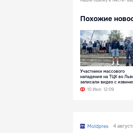
Нашли ошибку в тексте?
Вы
Похожие ново
Участники массового
нападения на ТЦК во Льв
записали видео с извин
10 Июл. 12:09
4 август
Moldpres