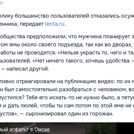
а.
олику большинство пользователей отказались осу
енника, передает
lenta.ru
.
общества предположили, что мужчина планирует 
м ямы около своего подъезда, так как во дворах, 
боты не проводятся. «Нельзя украсть то, чего и так
ьзователей. «Нет ничего такого, хочешь удобства 
 — написал другой.
тивно отреагировали на публикацию видео: по их 
н был самостоятельно разобраться с человеком, 
спустился? Тебе его искать-то не нужно было, а пят
я и дать люлей, чтобы ты сам потом по этой яме не 
кустов», — сыронизировал один из горожан.