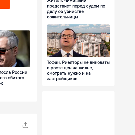
Житель Чимишлии
предстанет перед судом по
делу об убийстве
сожительницы
Тофан: Риелторы не виноваты
в росте цен на жилье,
посла России
смотреть нужно и на
его сбитого
застройщиков
ок