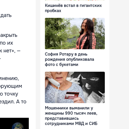
Кишинёв встал в гигантских
пробках
ждать
закрыть
по их
 нет», —
София Ротару в день
—
рождения опубликовала
фото с букетами
мнению,
ворующим
ую точку
ездил. А то
Мошенники выманили у
женщины 990 тысяч леев,
представившись
сотрудниками МВД и СИБ