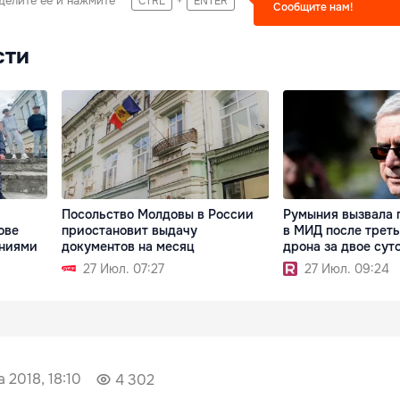
делите ее и нажмите
CTRL
ENTER
Сообщите нам!
сти
Посольство Молдовы в России
Румыния вызвала 
ове
приостановит выдачу
в МИД после треть
ениями
документов на месяц
дрона за двое сут
27 Июл. 07:27
27 Июл. 09:24
а 2018, 18:10
4 302