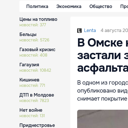
Политика
Экономика
Общество
Пр
Цены на топливо
новостей:
377
4 августа 20
Lenta
Бельцы
В Омске 
новостей:
5726
Газовый кризис
застали 
новостей:
408
асфальт
Гагаузия
новостей:
10842
Кишинев
В одном из городс
новостей:
771
опубликовано виде
ДТП в Молдове
снимает покрытие 
новостей:
7823
Нет войне
новостей:
131
Приднестровье