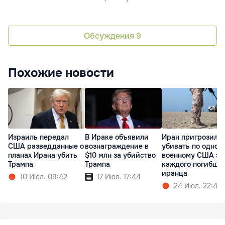
Обсуждения
9
Похожие новости
Израиль передал
В Ираке объявили
Иран пригрозил
США разведданные о
вознаграждение в
убивать по одном
планах Ирана убить
$10 млн за убийство
военному США за
Трампа
Трампа
каждого погибше
иранца
10 Июл. 09:42
17 Июл. 17:44
24 Июл. 22:48