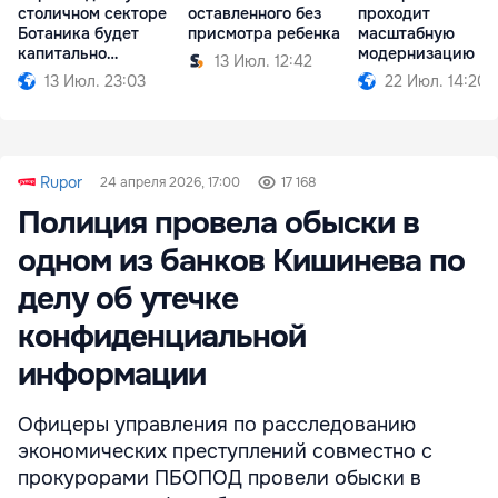
столичном секторе
оставленного без
проходит
Ботаника будет
присмотра ребенка
масштабную
капитально
модернизацию
13 Июл. 12:42
отремонтирована
13 Июл. 23:03
22 Июл. 14:20
Rupor
24 апреля 2026, 17:00
17 168
Полиция провела обыски в
одном из банков Кишинева по
делу об утечке
конфиденциальной
информации
Офицеры управления по расследованию
экономических преступлений совместно с
прокурорами ПБОПОД провели обыски в