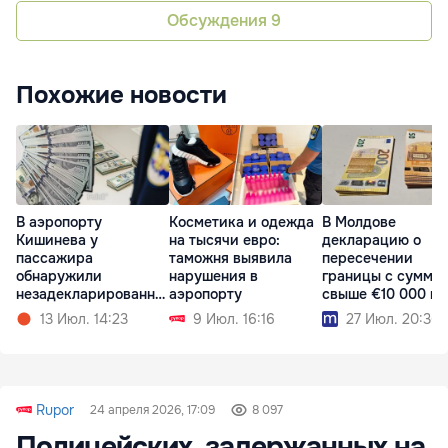
Обсуждения
9
Похожие новости
В аэропорту
Косметика и одежда
В Молдове
Кишинева у
на тысячи евро:
декларацию о
пассажира
таможня выявила
пересечении
обнаружили
нарушения в
границы с суммо
незадекларированну
аэропорту
свыше €10 000 м
ю валюту
подать онлайн
13 Июл. 14:23
9 Июл. 16:16
27 Июл. 20:36
Rupor
24 апреля 2026, 17:09
8 097
Полицейских, задержанных на