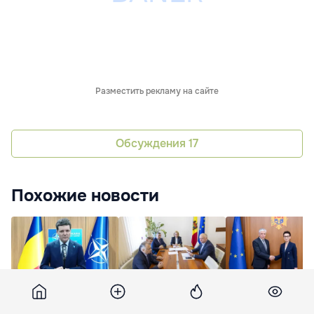
Разместить рекламу на сайте
Обсуждения
17
Похожие новости
Никушор Дан
Молдова и Турция
Молдова и
призвал союзников
начали переговоры о
Азербайджан
укрепить оборонный
новом протоколе
намерены расшир