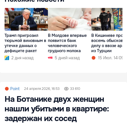
Трамп пригрозил
В Молдове впервые
В Кишиневе прош
тюрьмой виновным в
появится банк
восемь обысков п
утечке данных о
человеческого
делу о ввозе ара
дефиците ракет
грудного молока
из Турции
2 дня назад
5 дней назад
15 Июл. 14:09
Point
24 апреля 2026, 16:53
33 610
На Ботанике двух женщин
нашли убитыми в квартире:
задержан их сосед