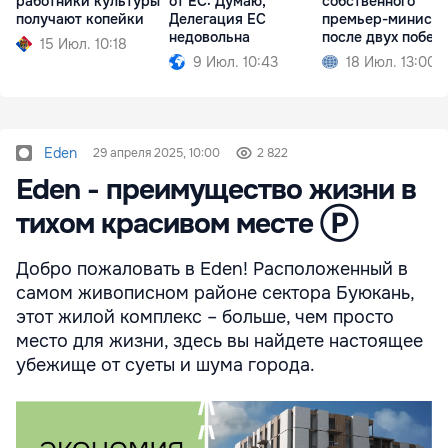
работники культуры
от ЕС: Думаю,
собственного
получают копейки
Делегация ЕС
премьер-министр
недовольна
после двух побед
15 Июл. 10:18
9 Июл. 10:43
18 Июл. 13:00
Eden
29 апреля 2025, 10:00
2 822
Eden - преимущество жизни в
тихом красивом месте Ⓟ
Добро пожаловать в Eden! Расположенный в
самом живописном районе сектора Буюкань,
этот жилой комплекс – больше, чем просто
место для жизни, здесь вы найдете настоящее
убежище от суеты и шума города.