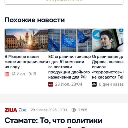
Похожие новости
В Мюнхене ввели
ЕС ограничил экспор
Ограничения для
жесткие ограничения
т для 51 компании
Дурова, внесенно
на воду
за поставки
список
продукции двойного
«террористов» в 
14 Июл. 19:18
назначения для РФ
не касаются Tele
23 Июл. 23:04
6 дней назад
Ziua
29 апреля 2025, 10:03
17 585
Стамате: То, что политики