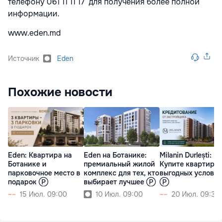
телефону 061 11 11 17
для получения более полной
информации.
www.eden.md
Источник
Eden
Похожие новости
Eden: Квартира на
Eden на Ботанике:
Milanin Durlești:
Ботанике и
премиальный жилой
Купите квартиру 
парковочное место в
комплекс для тех, кто
выгодных услови
подарок Ⓟ
выбирает лучшее Ⓟ
Ⓟ
15 Июл. 09:00
10 Июл. 09:00
20 Июл. 09:30