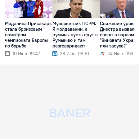
Мэдэлина Присэкарь
Мунсоветник ПСРМ:
Снижение уровня
стала бронзовым
Я молдаванин, а
Днестра вызвало
призёром
румыны пусть едут в
споры в парламен
чемпионата Европы
Румынию и там
"Виновата Украин
по борьбе
разговаривают
или засуха?"
10 Июл. 19:47
28 Июл. 09:51
24 Июл. 09:07