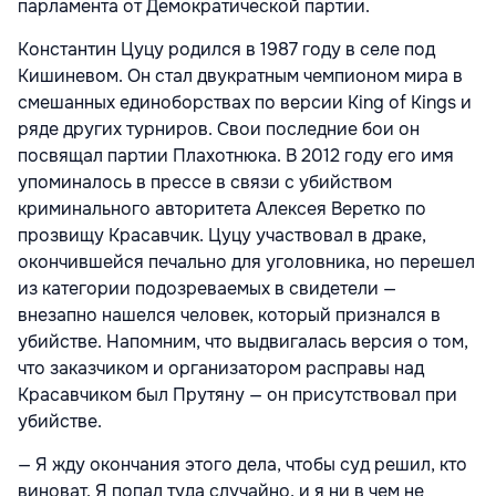
парламента от Демократической партии.
Константин Цуцу родился в 1987 году в селе под
Кишиневом. Он стал двукратным чемпионом мира в
смешанных единоборствах по версии King of Kings и
ряде других турниров. Свои последние бои он
посвящал партии Плахотнюка. В 2012 году его имя
упоминалось в прессе в связи с убийством
криминального авторитета Алексея Веретко по
прозвищу Красавчик. Цуцу участвовал в драке,
окончившейся печально для уголовника, но перешел
из категории подозреваемых в свидетели —
внезапно нашелся человек, который признался в
убийстве. Напомним, что выдвигалась версия о том,
что заказчиком и организатором расправы над
Красавчиком был Прутяну — он присутствовал при
убийстве.
— Я жду окончания этого дела, чтобы суд решил, кто
виноват. Я попал туда случайно, и я ни в чем не