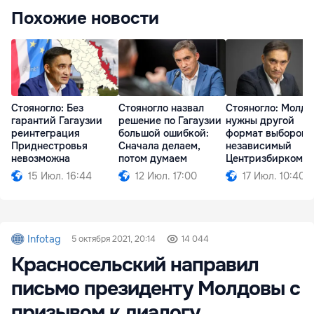
Похожие новости
Стояногло: Без
Стояногло назвал
Стояногло: Молдо
гарантий Гагаузии
решение по Гагаузии
нужны другой
реинтеграция
большой ошибкой:
формат выборов 
Приднестровья
Сначала делаем,
независимый
невозможна
потом думаем
Центризбирком
15 Июл. 16:44
12 Июл. 17:00
17 Июл. 10:40
Infotag
5 октября 2021, 20:14
14 044
Красносельский направил
письмо президенту Молдовы с
призывом к диалогу