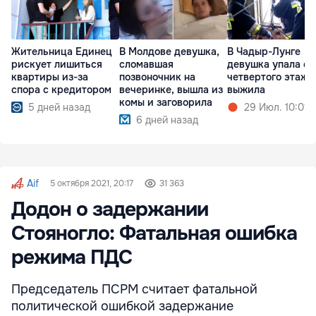
Жительница Единец
В Молдове девушка,
В Чадыр-Лунге
рискует лишиться
сломавшая
девушка упала с
квартиры из-за
позвоночник на
четвертого этажа
спора с кредитором
вечеринке, вышла из
выжила
комы и заговорила
5 дней назад
29 Июл. 10:01
6 дней назад
Aif
5 октября 2021, 20:17
31 363
Додон о задержании
Стояногло: Фатальная ошибка
режима ПДС
Председатель ПСРМ считает фатальной
политической ошибкой задержание