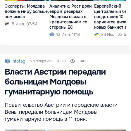
Эксперты: Молдова
Аналитик: Рост доли
Европейский
должна миру больше,
евро в резервах
центральный бан
чем имеет
Молдовы связан с
представил 10
кредитованием со
вариантов дизай
8 Июл. 07:54
стороны ЕС
новых банкнот ев
13 Июл. 11:14
23 Июл. 23:51
Infotag
5 октября 2021, 20:28
1 046
Власти Австрии передали
больницам Молдовы
гуманитарную помощь
Правительство Австрии и городские власти
Вены передали больницам Молдовы
гуманитарную помощь в 11 тонн.