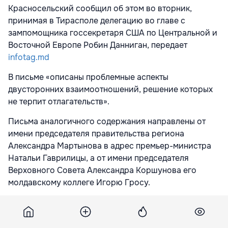
Красносельский сообщил об этом во вторник,
принимая в Тирасполе делегацию во главе с
зампомощника госсекретаря США по Центральной и
Восточной Европе Робин Данниган, передает
infotag.md
В письме «описаны проблемные аспекты
двусторонних взаимоотношений, решение которых
не терпит отлагательств».
Письма аналогичного содержания направлены от
имени председателя правительства региона
Александра Мартынова в адрес премьер-министра
Натальи Гаврилицы, а от имени председателя
Верховного Совета Александра Коршунова его
молдавскому коллеге Игорю Гросу.
«Реакции с молдавской стороны пока не было», -
констатировал Красносельский в беседе с
американским дипломатом. Он «рассчитывает на