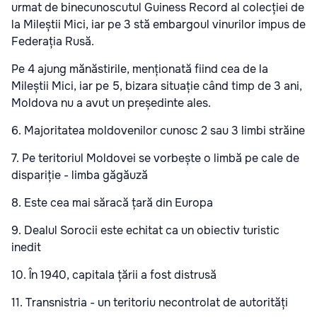
urmat de binecunoscutul Guiness Record al colecției de
la Mileștii Mici, iar pe 3 stă embargoul vinurilor impus de
Federația Rusă.
Pe 4 ajung mănăstirile, menționată fiind cea de la
Mileștii Mici, iar pe 5, bizara situație când timp de 3 ani,
Moldova nu a avut un președinte ales.
6. Majoritatea moldovenilor cunosc 2 sau 3 limbi străine
7. Pe teritoriul Moldovei se vorbește o limbă pe cale de
dispariție - limba găgăuză
8. Este cea mai săracă țară din Europa
9. Dealul Sorocii este echitat ca un obiectiv turistic
inedit
10. În 1940, capitala țării a fost distrusă
11. Transnistria - un teritoriu necontrolat de autorități