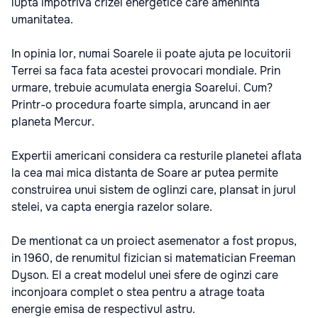
lupta impotriva crizei energetice care ameninta
umanitatea.
In opinia lor, numai Soarele ii poate ajuta pe locuitorii
Terrei sa faca fata acestei provocari mondiale. Prin
urmare, trebuie acumulata energia Soarelui. Cum?
Printr-o procedura foarte simpla, aruncand in aer
planeta Mercur.
Expertii americani considera ca resturile planetei aflata
la cea mai mica distanta de Soare ar putea permite
construirea unui sistem de oglinzi care, plansat in jurul
stelei, va capta energia razelor solare.
De mentionat ca un proiect asemenator a fost propus,
in 1960, de renumitul fizician si matematician Freeman
Dyson. El a creat modelul unei sfere de oginzi care
inconjoara complet o stea pentru a atrage toata
energie emisa de respectivul astru.