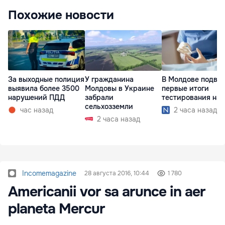
Похожие новости
За выходные полиция
У гражданина
В Молдове подве
выявила более 3500
Молдовы в Украине
первые итоги
нарушений ПДД
забрали
тестирования на 
сельхозземли
час назад
2 часа назад
2 часа назад
Incomemagazine
28 августа 2016, 10:44
1 780
Americanii vor sa arunce in aer
planeta Mercur