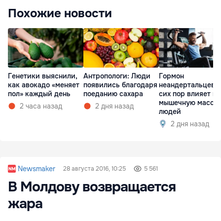
Похожие новости
Генетики выяснили,
Антропологи: Люди
Гормон
как авокадо «меняет
появились благодаря
неандертальцев 
пол» каждый день
поеданию сахара
сих пор влияет на
мышечную массу
2 часа назад
2 дня назад
людей
2 дня назад
Newsmaker
28 августа 2016, 10:25
5 561
В Молдову возвращается
жара