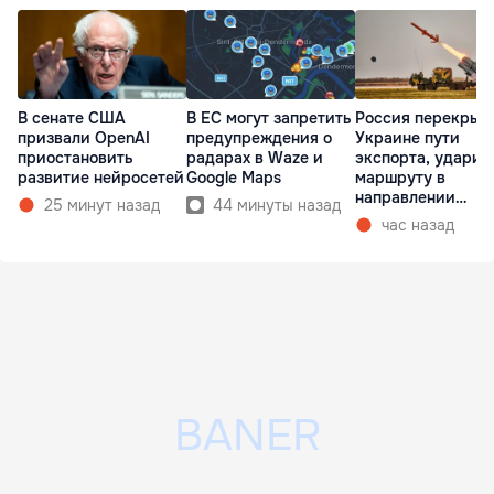
В сенате США
В ЕС могут запретить
Россия перекрыв
призвали OpenAI
предупреждения о
Украине пути
приостановить
радарах в Waze и
экспорта, ударив
развитие нейросетей
Google Maps
маршруту в
направлении
25 минут назад
44 минуты назад
Молдовы
час назад