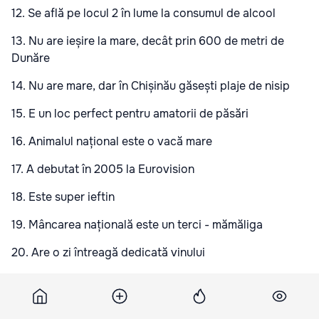
12. Se află pe locul 2 în lume la consumul de alcool
13. Nu are ieșire la mare, decât prin 600 de metri de
Dunăre
14. Nu are mare, dar în Chișinău găsești plaje de nisip
15. E un loc perfect pentru amatorii de păsări
16. Animalul național este o vacă mare
17. A debutat în 2005 la Eurovision
18. Este super ieftin
19. Mâncarea națională este un terci - mămăliga
20. Are o zi întreagă dedicată vinului
21. A fost locuită de peste un milion de ani
22. Moldovenilor le place muzica și dansul