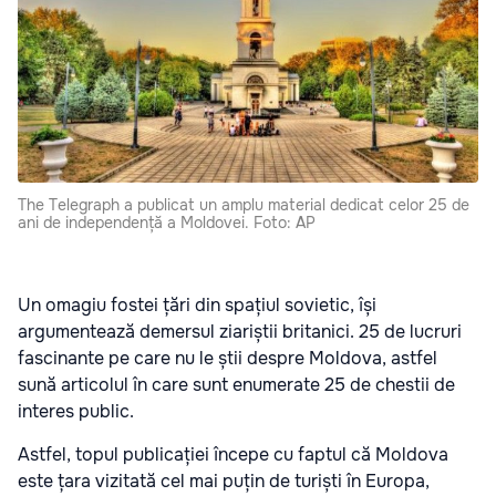
The Telegraph a publicat un amplu material dedicat celor 25 de
ani de independență a Moldovei. Foto: AP
Un omagiu fostei țări din spațiul sovietic, își
argumentează demersul ziariștii britanici. 25 de lucruri
fascinante pe care nu le știi despre Moldova, astfel
sună articolul în care sunt enumerate 25 de chestii de
interes public.
Astfel, topul publicației începe cu faptul că Moldova
este țara vizitată cel mai puțin de turiști în Europa,