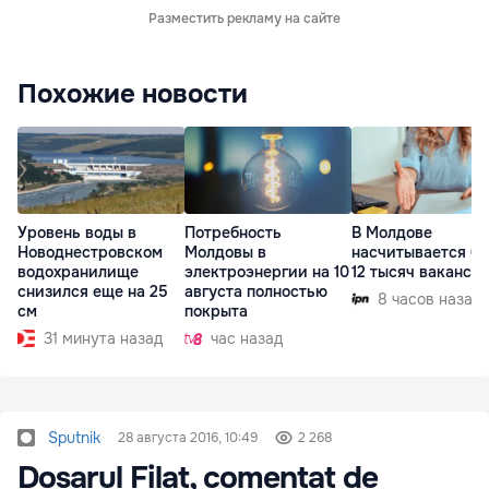
Разместить рекламу на сайте
Похожие новости
Уровень воды в
Потребность
В Молдове
Новоднестровском
Молдовы в
насчитывается бо
водохранилище
электроэнергии на 10
12 тысяч ваканси
снизился еще на 25
августа полностью
8 часов назад
см
покрыта
31 минута назад
час назад
Sputnik
28 августа 2016, 10:49
2 268
Dosarul Filat, comentat de