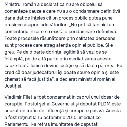
Mnistrul român a declarat că nu are obiceiul să
comenteze cauzele care nu au o condamnare definitivă,
dar a dat de înţeles că un proces public putea pune
presiune asupra judecătorilor. „Nu pot să fac nici un
comentariu în care nu există o condamnare definitivă.
Toate procesele răsunătoare prin calitatea persoanei
sunt procese care atrag atenţia opiniei publice. Şi e
greu. Pe de o parte dorinţa legitimă să vezi ce se
întâmplă, pe de altă parte prin mediatizarea acestei
cauze toată lumea devine justiţie şi să dă cu părerea. Eu
cred că doar judecătorul îşi poate spune opinia şi este
chemat să facă justiţia”, a declarat ministrul român al
Justiţiei.
Vladimir Filat a fost condamnat în cadrul unui dosar de
corupţie. Fostul şef al Guvernului şi deputat PLDM este
acuzat de trafic de influenţă şi corupere pasivă. Acesta
a fost reţinut la 15 octombrie 2015, imediat ce
Parlamentul i-a retras imunitatea de deputat.