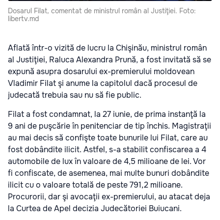
Dosarul Filat, comentat de ministrul român al Justiţiei. Foto:
libertv.md
Aflată într-o vizită de lucru la Chişinău, ministrul român
al Justiţiei, Raluca Alexandra Prună, a fost invitată să se
expună asupra dosarului ex-premierului moldovean
Vladimir Filat şi anume la capitolul dacă procesul de
judecată trebuia sau nu să fie public.
Filat a fost condamnat, la 27 iunie, de prima instanţă la
9 ani de puşcărie în penitenciar de tip închis. Magistraţii
au mai decis să confişte toate bunurile lui Filat, care au
fost dobândite ilicit. Astfel, s-a stabilit confiscarea a 4
automobile de lux în valoare de 4,5 milioane de lei. Vor
fi confiscate, de asemenea, mai multe bunuri dobândite
ilicit cu o valoare totală de peste 791,2 milioane.
Procurorii, dar şi avocaţii ex-premierului, au atacat deja
la Curtea de Apel decizia Judecătoriei Buiucani.