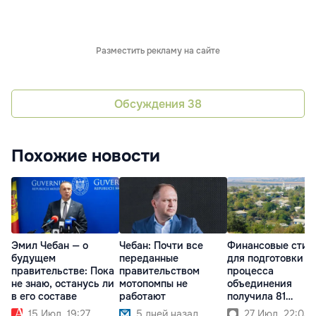
Разместить рекламу на сайте
Обсуждения
38
Похожие новости
Эмил Чебан — о
Чебан: Почти все
Финансовые стим
будущем
переданные
для подготовки
правительстве: Пока
правительством
процесса
не знаю, останусь ли
мотопомпы не
объединения
в его составе
работают
получила 81
примэрия
15 Июл. 19:27
5 дней назад
27 Июл. 22:03