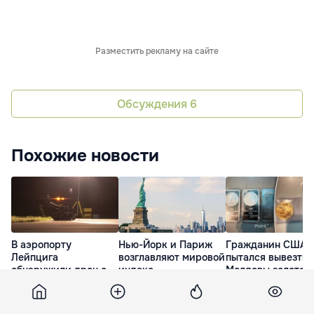
Разместить рекламу на сайте
Обсуждения
6
Похожие новости
В аэропорту
Нью-Йорк и Париж
Гражданин США
Лейпцига
возглавляют мировой
пытался вывезти 
обнаружили дрон с
индекс
Молдовы золотой
детонатором рядом с
привлекательности
серебряные слит
украинским
туристических
24 Июл. 12:43
самолетом
городов
3 дня назад
5 дней назад