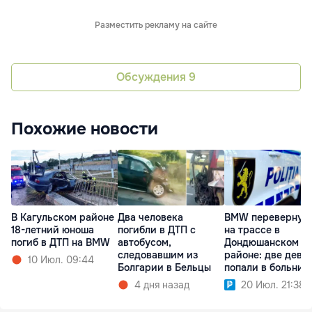
Разместить рекламу на сайте
Обсуждения
9
Похожие новости
В Кагульском районе
Два человека
BMW перевернул
18-летний юноша
погибли в ДТП с
на трассе в
погиб в ДТП на BMW
автобусом,
Дондюшанском
следовавшим из
районе: две деву
10 Июл. 09:44
Болгарии в Бельцы
попали в больниц
4 дня назад
20 Июл. 21:38