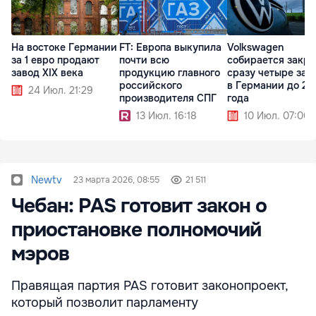
На востоке Германии
FT: Европа выкупила
Volkswagen
за 1 евро продают
почти всю
собирается закр
завод XIX века
продукцию главного
сразу четыре зав
российского
в Германии до 20
24 Июл. 21:29
производителя СПГ
года
13 Июл. 16:18
10 Июл. 07:00
Newtv
23 марта 2026, 08:55
21 511
Чебан: PAS готовит закон о
приостановке полномочий
мэров
Правящая партия PAS готовит законопроект,
который позволит парламенту