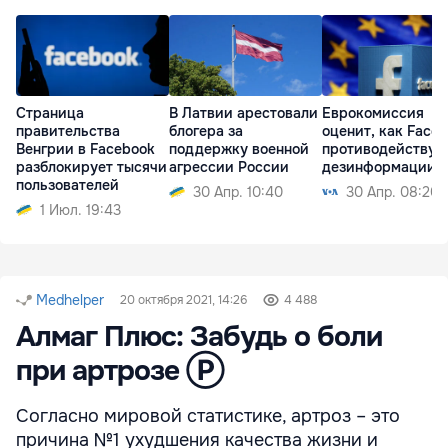
Страница
В Латвии арестовали
Еврокомиссия
правительства
блогера за
оценит, как Face
Венгрии в Facebook
поддержку военной
противодействую
разблокирует тысячи
агрессии России
дезинформации
пользователей
30 Апр. 10:40
30 Апр. 08:20
1 Июл. 19:43
Medhelper
20 октября 2021, 14:26
4 488
Алмаг Плюс: Забудь о боли
при артрозе Ⓟ
Согласно мировой статистике, артроз – это
причина №1 ухудшения качества жизни и