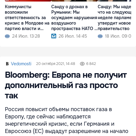
Коммунисты
Санду о дронах в
Санду: Мы надеем
возложили
Румынии: Мы
что на следующе
ответственность за
осуждаем нарушения
неделе парламен
кризис в Молдове на
воздушного
утвердит новое
партию власти и
пространства НАТО и
правительство
Санду
ЕС
24 Июл. 13:28
26 Июл. 14:45
18 Июл. 09:02
Vedomosti
20 октября 2021, 14:48
6 842
Bloomberg: Европа не получит
дополнительный газ просто
так
Россия повысит объемы поставок газа в
Европу, где сейчас наблюдается
энергетический кризис, если Германия и
Евросоюз (ЕС) выдадут разрешение на начало