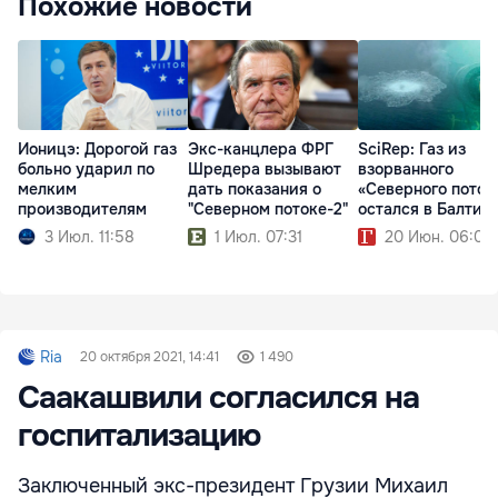
Похожие новости
Ионицэ: Дорогой газ
Экс-канцлера ФРГ
SciRep: Газ из
больно ударил по
Шредера вызывают
взорванного
мелким
дать показания о
«Северного поток
производителям
"Северном потоке-2"
остался в Балтик
3 Июл. 11:58
1 Июл. 07:31
20 Июн. 06:07
Ria
20 октября 2021, 14:41
1 490
Саакашвили согласился на
госпитализацию
Заключенный экс-президент Грузии Михаил