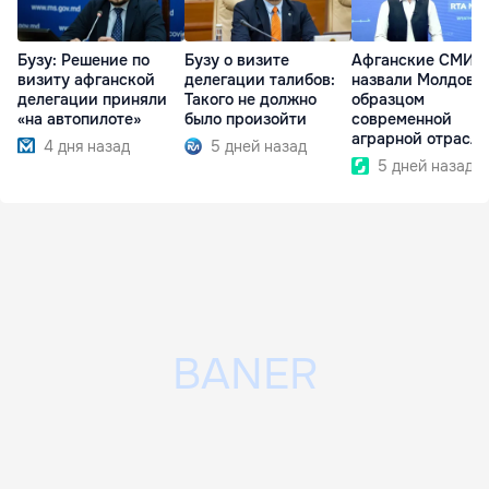
Бузу: Решение по
Бузу о визите
Афганские СМИ
визиту афганской
делегации талибов:
назвали Молдову
делегации приняли
Такого не должно
образцом
«на автопилоте»
было произойти
современной
аграрной отрасли
4 дня назад
5 дней назад
5 дней назад