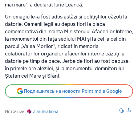
mai mare", a declarat Iurie Leancă.
Un omagiu le-a fost adus astăzi și polițiștilor căzuți la
datorie. Oamenii legii au depus flori la placa
comemorativă din incinta Ministerului Afacerilor Interne,
la monumentul din fața sediului MAI și la cel la cel din
parcul „Valea Morilor”, ridicat în memoria
colaboratorilor organelor afacerilor interne căzuţi la
datorie pe timp de pace. Jerbe de flori au fost depuse,
în primele ore alezilei, și la monumentul domnitorului
Ştefan cel Mare și Sfânt.
Подпишитесь на новости Point.md в Google
Источник
Ziarulnational