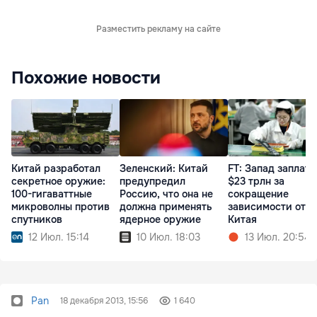
Разместить рекламу на сайте
Похожие новости
Китай разработал
Зеленский: Китай
FT: Запад заплати
секретное оружие:
предупредил
$23 трлн за
100-гигаваттные
Россию, что она не
сокращение
микроволны против
должна применять
зависимости от
спутников
ядерное оружие
Китая
12 Июл. 15:14
10 Июл. 18:03
13 Июл. 20:54
Pan
18 декабря 2013, 15:56
1 640