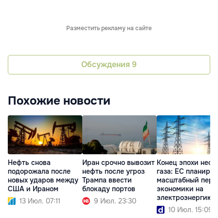
Разместить рекламу на сайте
Обсуждения
9
Похожие новости
Нефть снова
Иран срочно вывозит
Конец эпохи нефт
подорожала после
нефть после угроз
газа: ЕС планируе
новых ударов между
Трампа ввести
масштабный пере
США и Ираном
блокаду портов
экономики на
электроэнергию
13 Июл. 07:11
9 Июл. 23:30
10 Июл. 15:09