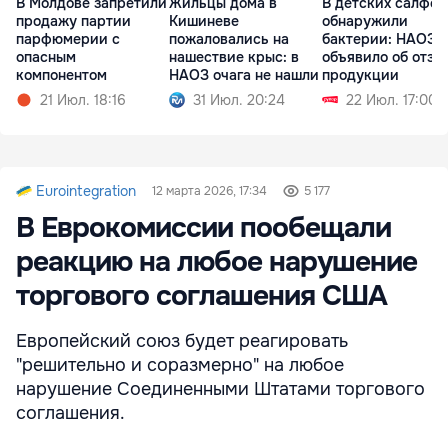
В Молдове запретили
Жильцы дома в
В детских салфет
продажу партии
Кишиневе
обнаружили
парфюмерии с
пожаловались на
бактерии: НАОЗ
опасным
нашествие крыс: в
объявило об отзы
компонентом
НАОЗ очага не нашли
продукции
21 Июл. 18:16
31 Июл. 20:24
22 Июл. 17:00
Eurointegration
12 марта 2026, 17:34
5 177
В Еврокомиссии пообещали
реакцию на любое нарушение
торгового соглашения США
Европейский союз будет реагировать
"решительно и соразмерно" на любое
нарушение Соединенными Штатами торгового
соглашения.