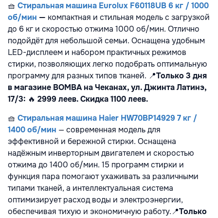
🧺
Стиральная машина Eurolux F60118UB 6 кг / 1000
об/мин
—
компактная и стильная модель с загрузкой
до 6 кг и скоростью отжима 1000 об/мин. Отлично
подойдёт для небольшой семьи. Оснащена удобным
LED-дисплеем и набором практичных режимов
стирки, позволяющих легко подобрать оптимальную
программу для разных типов тканей.
📍
Только 3 дня
в магазине BOMBA на Чеканах, ул. Джинта Латинэ,
17/3:
🔥
2999 леев. Скидка 1100 леев.
🧺
Стиральная машина Haier HW70BP14929 7 кг /
1400 об/мин
— современная модель для
эффективной и бережной стирки. Оснащена
надёжным инверторным двигателем и скоростью
отжима до 1400 об/мин. 15 программ стирки и
функция пара помогают ухаживать за различными
типами тканей, а интеллектуальная система
оптимизирует расход воды и электроэнергии,
обеспечивая тихую и экономичную работу.
📍
Только