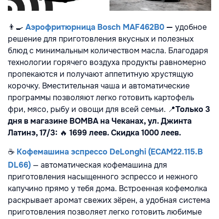
👨‍🍳
Аэрофритюрница Bosch MAF462B0
—
удобное
решение для приготовления вкусных и полезных
блюд с минимальным количеством масла. Благодаря
технологии горячего воздуха продукты равномерно
пропекаются и получают аппетитную хрустящую
корочку. Вместительная чаша и автоматические
программы позволяют легко готовить картофель
фри, мясо, рыбу и овощи для всей семьи.
📍
Только 3
дня в магазине BOMBA на Чеканах, ул. Джинта
Латинэ, 17/3:
🔥
1699 леев. Скидка 1000 леев.
☕
Кофемашина эспрессо DeLonghi (ECAM22.115.B
DL66)
— автоматическая кофемашина для
приготовления насыщенного эспрессо и нежного
капучино прямо у тебя дома. Встроенная кофемолка
раскрывает аромат свежих зёрен, а удобная система
приготовления позволяет легко готовить любимые