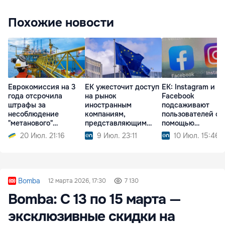
Похожие новости
Еврокомиссия на 3
ЕК ужесточит доступ
ЕК: Instagram и
года отсрочила
на рынок
Facebook
штрафы за
иностранным
подсаживают
несоблюдение
компаниям,
пользователей с
"метанового"
представляющим
помощью
регламента
риск вмешательства
«затягивающего»
20 Июл. 21:16
9 Июл. 23:11
10 Июл. 15:46
дизайна
Bomba
12 марта 2026, 17:30
7 130
Bomba: С 13 по 15 марта —
эксклюзивные скидки на