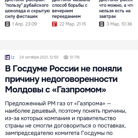
"пользу" дубайского
способ борьбы с
что можно, а что
шоколада и скрытую
вечерним
нельзя есть на
силу фисташек
перееданием
завтрак
1 Апр. 23:09
22 Мар. 21:15
3 Мар. 10:36
Iz
24 октября 2021, 12:50
51 176
В Госдуме России не поняли
причину недоговоренности
Молдовы с «Газпромом»
Предложенный РМ газ от «Газпрома» —
наиболее дешевый, поэтому понять причины,
из-за которых компания и правительство
страны не смогли договориться о поставках,
зампредседателю комитета Госдумы по