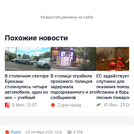
Разместить рекламу на сайте
Похожие новости
В столичном секторе
В столице ограбили
ЕС задействует с
Буюканы
прохожего: полиция
спутники для
столкнулись четыре
задержала
оказания помощи
автомобиля, один из
подозреваемого и его
Испании в борьбе
них — учебный
сообщников
лесным пожаром
9 Июл. 12:07
2 дня назад
10 Июл. 23:06
Point
24 октября 2021, 13:12
4 578