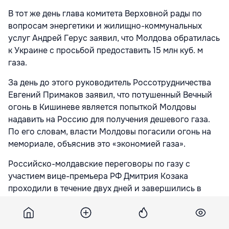
В тот же день глава комитета Верховной рады по
вопросам энергетики и жилищно-коммунальных
услуг Андрей Герус заявил, что Молдова обратилась
к Украине с просьбой предоставить 15 млн куб. м
газа.
За день до этого руководитель Россотрудничества
Евгений Примаков заявил, что потушенный Вечный
огонь в Кишиневе является попыткой Молдовы
надавить на Россию для получения дешевого газа.
По его словам, власти Молдовы погасили огонь на
мемориале, объяснив это «экономией газа».
Российско-молдавские переговоры по газу с
участием вице-премьера РФ Дмитрия Козака
проходили в течение двух дней и завершились в
пятницу, 22 октября, безрезультатно. Российская
сторона предложила скидку в размере 25%.
Условием для ее получения было обещание Молдовы