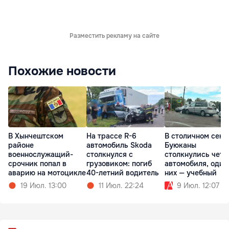
Разместить рекламу на сайте
Похожие новости
В Хынчештском
На трассе R-6
В столичном сект
районе
автомобиль Skoda
Буюканы
военнослужащий-
столкнулся с
столкнулись чет
срочник попал в
грузовиком: погиб
автомобиля, один
аварию на мотоцикле
40-летний водитель
них — учебный
19 Июл. 13:00
11 Июл. 22:24
9 Июл. 12:07