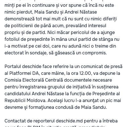
minți pe ei în continuare și vor spune că încă nu este
nimic pierdut, Maia Sandu și Andrei Năstase
demonstrează tot mai mult că nu sunt cu nimic diferiți
de politicienii de până acum, prevalând interesul
propriu și de partid. Nici măcar pericolul de a ajunge
fotoliul de președinte în mâna unui partid de stânga nu
i-a motivat pe cei doi, care nu adună nici o treime din
electorat în sondaje, să găsească un compromis.
Portalul deschide face referire la un comunicat de presă
al Platformei DA, care mâine, la ora 12.00, va depune la
Comisia Electorală Centrală documentele necesare
pentru înregistrarea grupului de inițiativă în susținerea
candidatului Andrei Năstase la funcția de Președinte al
Republicii Moldova. Acelaşi lucru l-a anunţat un pic mai
devreme şi formaţiunea condusă de Maia Sandu.
Contactat de reporterul deschide.md pentru a întreba