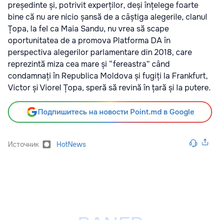
președinte și, potrivit experților, deși înțelege foarte
bine că nu are nicio șansă de a câștiga alegerile, clanul
Țopa, la fel ca Maia Sandu, nu vrea să scape
oportunitatea de a promova Platforma DA în
perspectiva alegerilor parlamentare din 2018, care
reprezintă miza cea mare și “fereastra” când
condamnați în Republica Moldova și fugiți la Frankfurt,
Victor și Viorel Țopa, speră să revină în țară și la putere.
Подпишитесь на новости Point.md в Google
Источник
HotNews