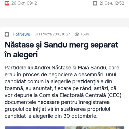
26 Окт. 09:12
21 Сен. 12:52
HotNews
31 августа 2016, 10:27
1 584
Năstase şi Sandu merg separat
în alegeri
Partidele lui Andrei Năstase și Maia Sandu, care
erau în proces de negociere a desemnării unui
candidat comun la alegerile prezidențiale din
toamnă, au anunțat, fiecare pe rând, astăzi, că
vor depune la Comisia Electorală Centrală (CEC)
documentele necesare pentru înregistrarea
grupului de inițiativă în susținerea propriului
candidat la alegerile din 30 octombrie.