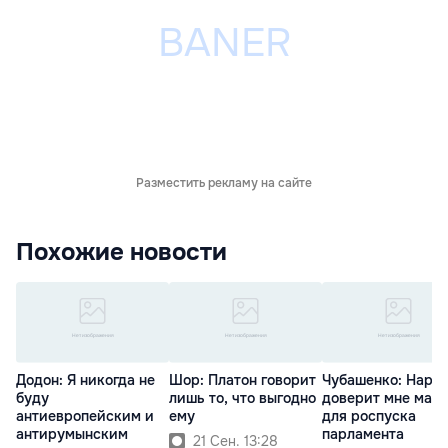
Разместить рекламу на сайте
Похожие новости
Додон: Я никогда не
Шор: Платон говорит
Чубашенко: Наро
буду
лишь то, что выгодно
доверит мне ман
антиевропейским и
ему
для роспуска
антирумынским
парламента
21 Сен. 13:28