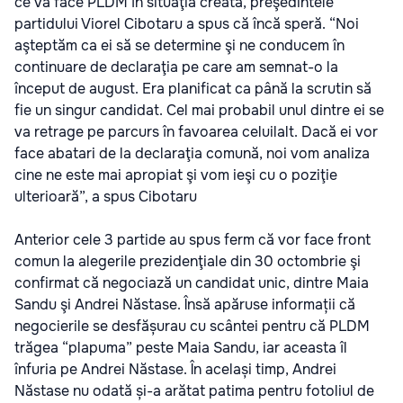
ce va face PLDM în situaţia creată, preşedintele
partidului Viorel Cibotaru a spus că încă speră. “Noi
aşteptăm ca ei să se determine şi ne conducem în
continuare de declaraţia pe care am semnat-o la
început de august. Era planificat ca până la scrutin să
fie un singur candidat. Cel mai probabil unul dintre ei se
va retrage pe parcurs în favoarea celuilalt. Dacă ei vor
face abatari de la declaraţia comună, noi vom analiza
cine ne este mai apropiat şi vom ieşi cu o poziţie
ulterioară”, a spus Cibotaru
Anterior cele 3 partide au spus ferm că vor face front
comun la alegerile prezidenţiale din 30 octombrie şi
confirmat că negociază un candidat unic, dintre Maia
Sandu şi Andrei Năstase. Însă apăruse informații că
negocierile se desfășurau cu scântei pentru că PLDM
trăgea “plapuma” peste Maia Sandu, iar aceasta îl
înfuria pe Andrei Năstase. În același timp, Andrei
Năstase nu odată și-a arătat patima pentru fotoliul de