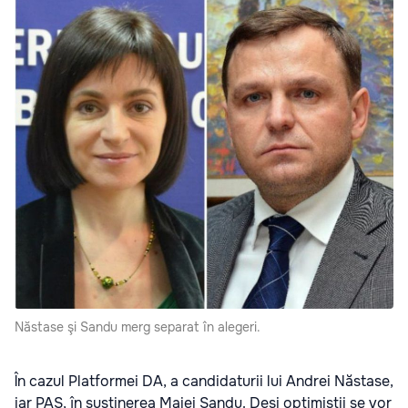
Năstase şi Sandu merg separat în alegeri.
În cazul Platformei DA, a candidaturii lui Andrei Năstase,
iar PAS, în susținerea Maiei Sandu. Deși optimiștii se vor