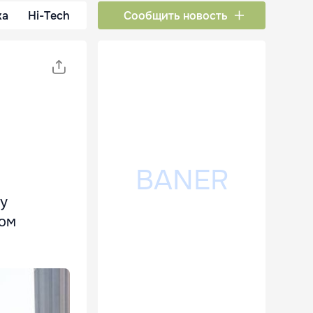
ка
Hi-Tech
Сообщить новость
му
ком