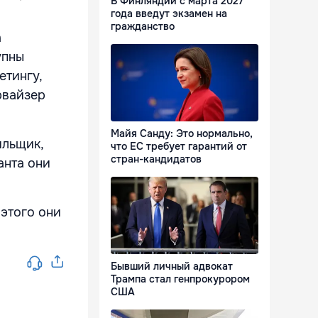
В Финляндии с марта 2027
года введут экзамен на
гражданство
а
упны
етингу,
рвайзер
Майя Санду: Это нормально,
ильщик,
что ЕС требует гарантий от
стран-кандидатов
анта они
 этого они
Бывший личный адвокат
Трампа стал генпрокурором
США