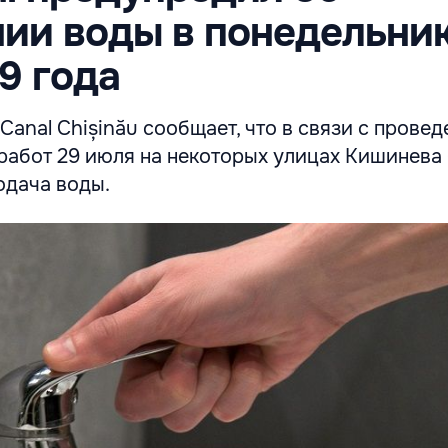
ии воды в понедельник
9 года
anal Chișinău сообщает, что в связи с прове
работ 29 июля на некоторых улицах Кишинева
одача воды.