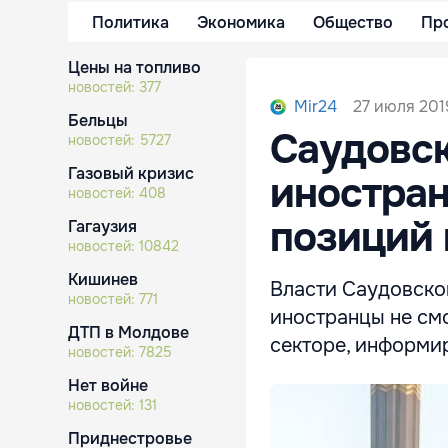
Политика
Экономика
Общество
Пр
Цены на топливо
новостей:
377
27 июля 2019
Mir24
Бельцы
Саудовск
новостей:
5727
Газовый кризис
иностран
новостей:
408
позиций 
Гагаузия
новостей:
10842
Кишинев
Власти Саудовско
новостей:
771
иностранцы не смо
ДТП в Молдове
секторе, информир
новостей:
7825
Нет войне
новостей:
131
Приднестровье