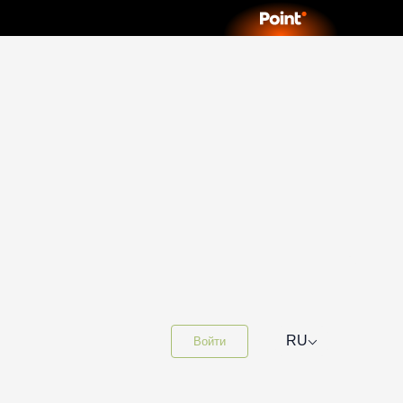
⌵
RU
Войти