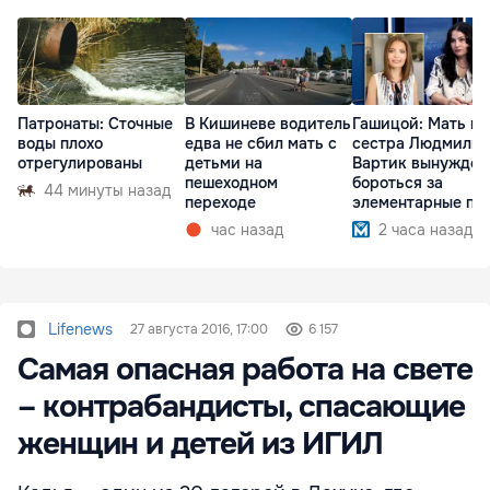
Патронаты: Сточные
В Кишиневе водитель
Гашицой: Мать и
воды плохо
едва не сбил мать с
сестра Людмилы
отрегулированы
детьми на
Вартик вынужден
пешеходном
бороться за
44 минуты назад
переходе
элементарные пр
час назад
2 часа назад
Lifenews
27 августа 2016, 17:00
6 157
Самая опасная работа на свете
– контрабандисты, спасающие
женщин и детей из ИГИЛ