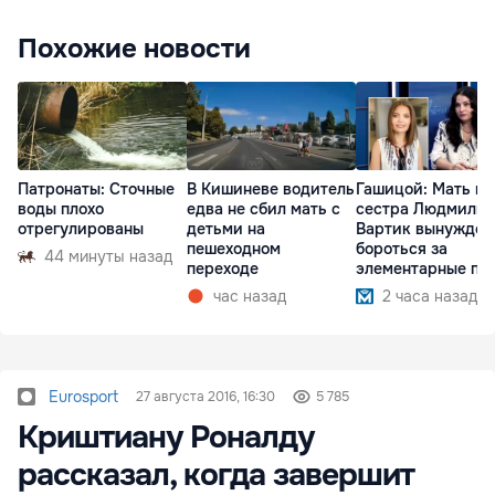
Похожие новости
Патронаты: Сточные
В Кишиневе водитель
Гашицой: Мать и
воды плохо
едва не сбил мать с
сестра Людмилы
отрегулированы
детьми на
Вартик вынужден
пешеходном
бороться за
44 минуты назад
переходе
элементарные пр
час назад
2 часа назад
Eurosport
27 августа 2016, 16:30
5 785
Криштиану Роналду
рассказал, когда завершит