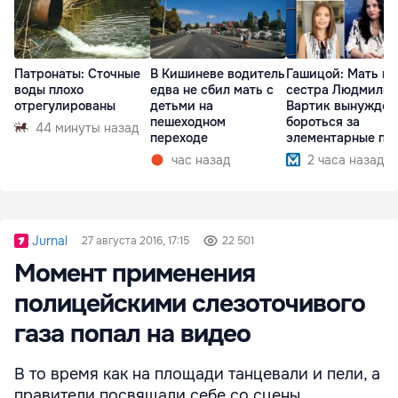
Патронаты: Сточные
В Кишиневе водитель
Гашицой: Мать и
воды плохо
едва не сбил мать с
сестра Людмилы
отрегулированы
детьми на
Вартик вынужден
пешеходном
бороться за
44 минуты назад
переходе
элементарные пр
час назад
2 часа назад
Jurnal
27 августа 2016, 17:15
22 501
Момент применения
полицейскими слезоточивого
газа попал на видео
В то время как на площади танцевали и пели, а
правители посвящали себе со сцены