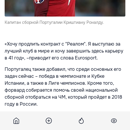
Капитан сборной Португалии Криштиану Роналду.
«Хочу продлить контракт с "Реалом". Я выступаю за
лучший клуб в мире и хочу завершить здесь карьеру
в 41 год», –приводит его слова
Eurosport
.
Португалец также добавил, что среди основных его
задач сейчас – победа в чемпионате и Кубке
Испании, а также в Лиге чемпионов. Кроме того,
форвард собирается помочь своей национальной
сборной отобраться на ЧМ, который пройдет в 2018
году в России.
«Этот год был незабываем. Приз лучшему игроку
Европы – очень важный трофей, венчающий
отличный сезон. Хочу поблагодарить партнеров по