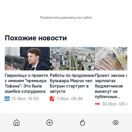
Разместить рекламу на сайте
Похожие новости
Гаврилицэ о проекте
Работы по продлению
Проект закона о
с именем "премьера
бульвара Мирчи чел
зарплатах
Тофана": Это была
Бэтрын стартуют в
бюджетников
ошибка сотрудника
августе
вынесут на
публичные
15 Июл. 19:50
7 Июл. 09:46
обсуждения в
30 Июл. 09:49
сентябре
Life
13 октября 2021, 18:07
6 731