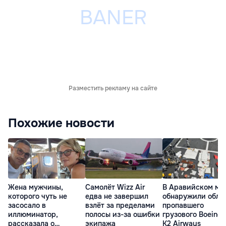
Разместить рекламу на сайте
Похожие новости
Жена мужчины,
Самолёт Wizz Air
В Аравийском мо
которого чуть не
едва не завершил
обнаружили обло
засосало в
взлёт за пределами
пропавшего
иллюминатор,
полосы из-за ошибки
грузового Boeing 
рассказала о
экипажа
K2 Airways