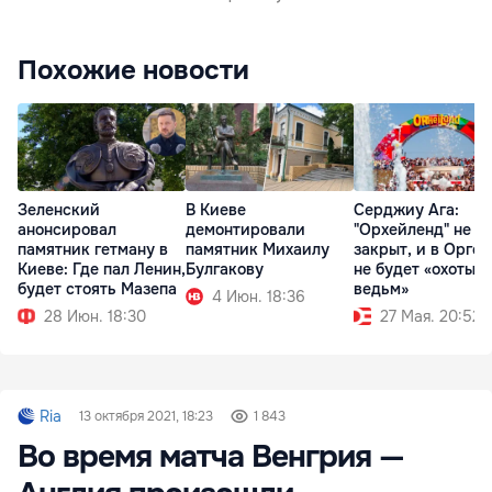
Похожие новости
Зеленский
В Киеве
Серджиу Ага:
анонсировал
демонтировали
"Орхейленд" не б
памятник гетману в
памятник Михаилу
закрыт, и в Оргее
Киеве: Где пал Ленин,
Булгакову
не будет «охоты н
будет стоять Мазепа
ведьм»
4 Июн. 18:36
28 Июн. 18:30
27 Мая. 20:52
Ria
13 октября 2021, 18:23
1 843
Во время матча Венгрия —