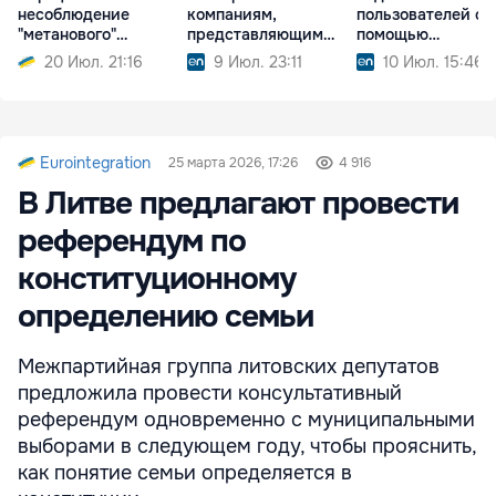
несоблюдение
компаниям,
пользователей с
"метанового"
представляющим
помощью
регламента
риск вмешательства
«затягивающего»
20 Июл. 21:16
9 Июл. 23:11
10 Июл. 15:46
дизайна
Eurointegration
25 марта 2026, 17:26
4 916
В Литве предлагают провести
референдум по
конституционному
определению семьи
Межпартийная группа литовских депутатов
предложила провести консультативный
референдум одновременно с муниципальными
выборами в следующем году, чтобы прояснить,
как понятие семьи определяется в