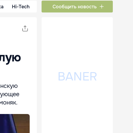
ка
Hi-Tech
Сообщить новость
елую
анскую
твующее
моняк.