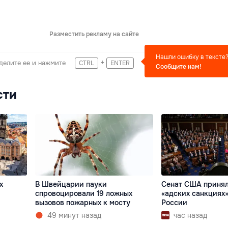
Разместить рекламу на сайте
Нашли ошибку в тексте
+
делите ее и нажмите
CTRL
ENTER
Сообщите нам!
сти
х
В Швейцарии пауки
Сенат США принял
спровоцировали 19 ложных
«адских санкциях»
вызовов пожарных к мосту
России
49 минут назад
час назад