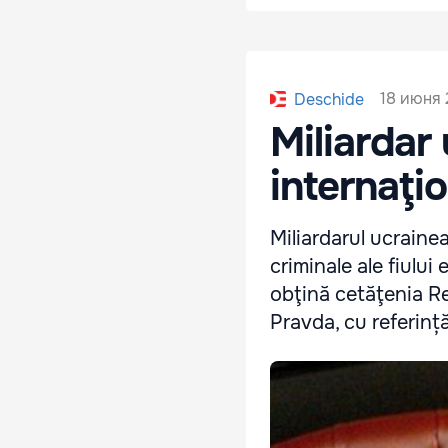
18 июня 
Deschide
Miliardar 
internaţi
Miliardarul ucraine
criminale ale fiului
obţină cetăţenia Re
Pravda, cu referință