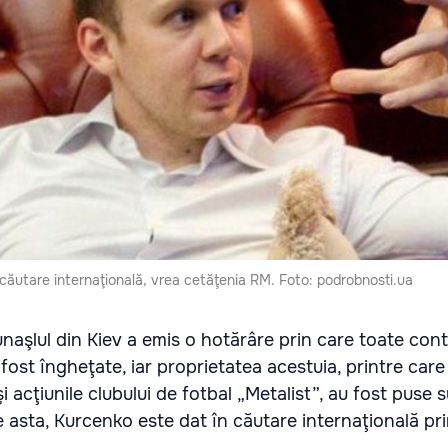
n căutare internaţională, vrea cetăţenia RM. Foto: podrobnosti.ua
bunaşlul din Kiev a emis o hotărâre prin care toate contu
ost îngheţate, iar proprietatea acestuia, printre care 
 acţiunile clubului de fotbal „Metalist”, au fost puse 
 asta, Kurcenko este dat în căutare internaţională prin