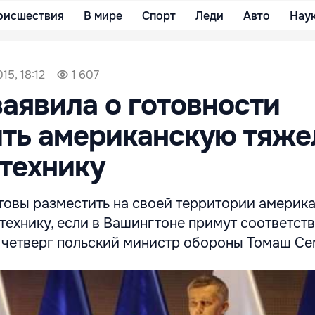
оисшествия
В мире
Спорт
Леди
Авто
Нау
15, 18:12
1 607
аявила о готовности
ить американскую тяж
технику
товы разместить на своей территории америк
технику, если в Вашингтоне примут соответс
в четверг польский министр обороны Томаш Се