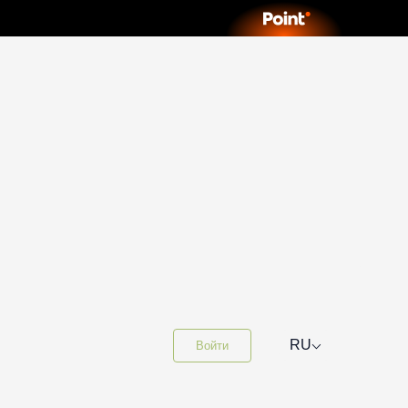
⌵
RU
Войти