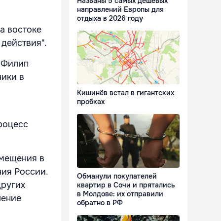
Названы 5 самых дешевых
направлений Европы для
отдыха в 2026 году
а востоке
 действия".
 Филип
ники в
Кишинёв встал в гигантских
пробках
роцесс
змещения в
ния России.
Обманули покупателей
других
квартир в Сочи и прятались
в Молдове: их отправили
ление
обратно в РФ