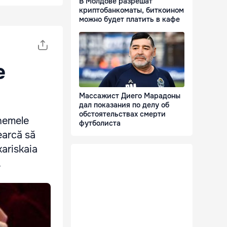
В Молдове разрешат
криптобанкоматы, биткоином
можно будет платить в кафе
e
Массажист Диего Марадоны
дал показания по делу об
обстоятельствах смерти
chemele
футболиста
earcă să
kariskaia
.