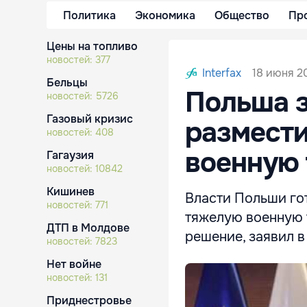
Политика
Экономика
Общество
Пр
Цены на топливо
новостей:
377
18 июня 20
Interfax
Бельцы
Польша з
новостей:
5726
Газовый кризис
размест
новостей:
408
военную 
Гагаузия
новостей:
10842
Кишинев
Власти Польши го
новостей:
771
тяжелую военную 
ДТП в Молдове
решение, заявил 
новостей:
7823
Нет войне
новостей:
131
Приднестровье