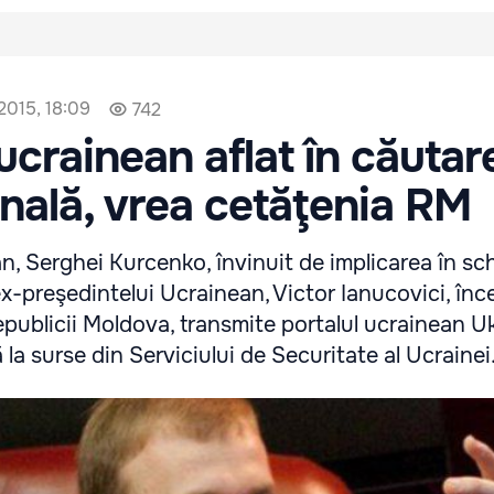
2015, 18:09
742
ucrainean aflat în căutar
onală, vrea cetăţenia RM
an, Serghei Kurcenko, învinuit de implicarea în s
 ex-preşedintelui Ucrainean, Victor Ianucovici, înc
publicii Moldova, transmite portalul ucrainean U
 la surse din Serviciului de Securitate al Ucrainei