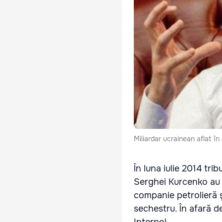
Miliardar ucrainean aflat î
În luna iulie 2014 tri
Serghei Kurcenko au f
companie petrolieră şi
sechestru. În afară de