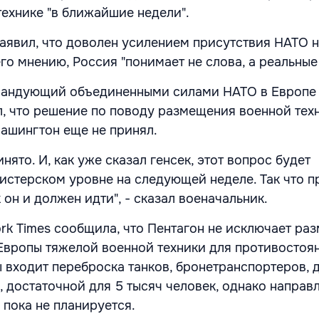
технике "в ближайшие недели".
аявил, что доволен усилением присутствия НАТО н
 его мнению, Россия "понимает не слова, а реальные
омандующий объединенными силами НАТО в Европе
, что решение по поводу размещения военной тех
ашингтон еще не принял.
нято. И, как уже сказал генсек, этот вопрос будет
истерском уровне на следующей неделе. Так что п
к он и должен идти", - сказал военачальник.
ork Times сообщила, что Пентагон не исключает ра
Европы тяжелой военной техники для противостоя
ы входит переброска танков, бронетранспортеров, 
, достаточной для 5 тысяч человек, однако направ
 пока не планируется.