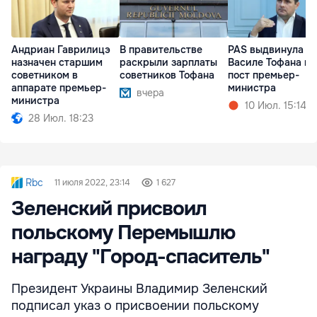
Андриан Гаврилицэ
В правительстве
PAS выдвинула
назначен старшим
раскрыли зарплаты
Василе Тофана на
советником в
советников Тофана
пост премьер-
аппарате премьер-
министра
вчера
министра
10 Июл. 15:14
28 Июл. 18:23
Rbc
11 июля 2022, 23:14
1 627
Зеленский присвоил
польскому Перемышлю
награду "Город-спаситель"
Президент Украины Владимир Зеленский
подписал указ о присвоении польскому