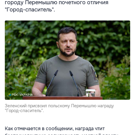
городу Перемышлю почетного отличия
"Город-спаситель".
Зеленский присвоил польскому Перемышлю награду
"Город-спаситель".
Как отмечается в сообщении, награда чтит