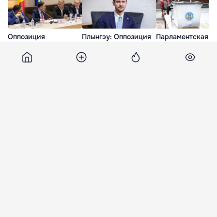
Оппозиция
Плынгэу: Оппозиция
Парламентская
предлагает ряд
пытается
оппозиция высту
существенных правок
дискредитировать
за «радикальную
в Избирательный
работу
демократизацию
кодекс Молдовы
парламентской
выборов»
комиссии
14 Июл. 18:14
15 Июл. 13:38
15 Июл. 15:42
Point
11 июля 2022, 22:47
2 589
Началась экспертиза для
включения гостиницы
"Националь" в реестр
памятников
Гостиница "Националь" проходит экспертизу