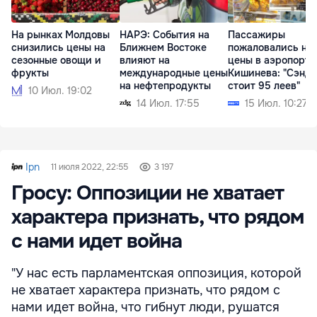
На рынках Молдовы
НАРЭ: События на
Пассажиры
снизились цены на
Ближнем Востоке
пожаловались на
сезонные овощи и
влияют на
цены в аэропорту
фрукты
международные цены
Кишинева: "Сэнд
на нефтепродукты
стоит 95 леев"
10 Июл. 19:02
14 Июл. 17:55
15 Июл. 10:27
Ipn
11 июля 2022, 22:55
3 197
Гросу: Оппозиции не хватает
характера признать, что рядом
с нами идет война
"У нас есть парламентская оппозиция, которой
не хватает характера признать, что рядом с
нами идет война, что гибнут люди, рушатся