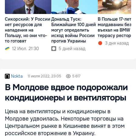
Сикорский: У России
Дональд Туск:
В Польше 17-летн
нет ресурсов для
Ближайшие 100 дней
молдаванин без п
нападения на
могут определить
въехал на BMW в
Польшу, но они что-
исход войны России
террасу рестора
то готовят
против Украины
3 дня назад
12 Июл. 21:30
5 дней назад
Nokta
11 июля 2022, 23:05
5 617
В Молдове вдвое подорожали
кондиционеры и вентиляторы
Цена на вентиляторы и кондиционеры в
Молдове удвоилась. Некоторые торговцы на
Центральном рынке в Кишиневе винят в этом
российское вторжение в Украину.