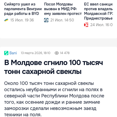
Сийярто ушел из
Посол Молдовы
ЕС ввел санкции
парламента Венгрии
вызван в МИД РФ:
против владельц
ради работы в BYD
ему заявлен протест
Молдавской ГРЭС
Приднестровье
15 Июл. 19:36
21 Июл. 14:50
24 Июл. 16:09
Bani
13 марта 2026, 18:10
14 478
В Молдове сгнило 100 тысяч
тонн сахарной свеклы
Около 100 тысяч тонн сахарной свеклы
остались неубранными и сгнили на полях в
северной части Республики Молдова после
того, как осенние дожди и ранние зимние
заморозки сделали невозможным заезд
техники на поля.