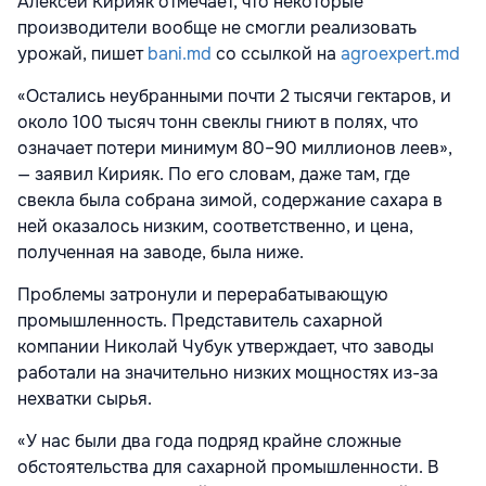
Алексей Кирияк отмечает, что некоторые
производители вообще не смогли реализовать
урожай, пишет
bani.md
со ссылкой на
agroexpert.md
«Остались неубранными почти 2 тысячи гектаров, и
около 100 тысяч тонн свеклы гниют в полях, что
означает потери минимум 80–90 миллионов леев»,
— заявил Кирияк. По его словам, даже там, где
свекла была собрана зимой, содержание сахара в
ней оказалось низким, соответственно, и цена,
полученная на заводе, была ниже.
Проблемы затронули и перерабатывающую
промышленность. Представитель сахарной
компании Николай Чубук утверждает, что заводы
работали на значительно низких мощностях из-за
нехватки сырья.
«У нас были два года подряд крайне сложные
обстоятельства для сахарной промышленности. В