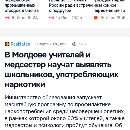
переработке
границе Эстонии и
граждан Индии з
промышленных
России ради встречи
незаконное
отходов в биогаз
с подругой
пересечение гра
15 Июл. 15:24
15 Июл. 16:25
15 Июл. 18:49
Realitatea
13 марта 2026, 18:01
7 797
В Молдове учителей и
медсестер научат выявлять
школьников, употребляющих
наркотики
Министерство образования запускает
масштабную программу по профилактике
наркопотребления среди несовершеннолетних,
в рамках которой около 60% учителей, а также
медсестры и психологи пройдут обучение. Об