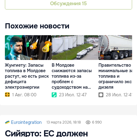
Обсуждения
15
Похожие новости
Жунгиету: Запасы
В Молдове
Правительство в
топлива в Молдове
снижаются запасы
минимальные зап
растут, но есть риск
топлива из-за
топлива и
дефицита
проблем с
ограничило экспо
электроэнергии
судоходством на
дизеля
Дунае
1 Авг. 08:00
23 Июл. 12:47
28 Июл. 12:41
Eurointegration
13 марта 2026, 18:18
6 990
Сийярто: ЕС должен