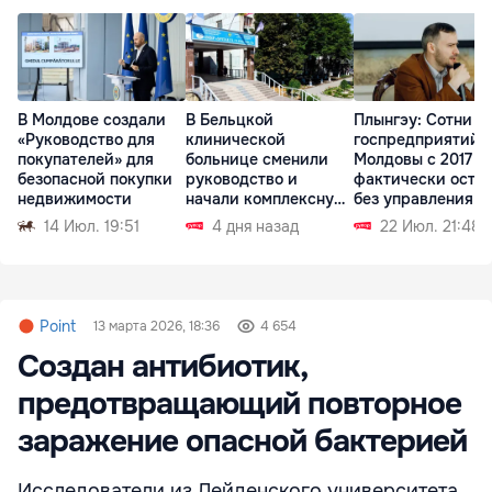
В Молдове создали
В Бельцкой
Плынгэу: Сотни
«Руководство для
клинической
госпредприятий
покупателей» для
больнице сменили
Молдовы с 2017 г
безопасной покупки
руководство и
фактически оста
недвижимости
начали комплексную
без управления
проверку
14 Июл. 19:51
4 дня назад
22 Июл. 21:48
Point
13 марта 2026, 18:36
4 654
Cоздан антибиотик,
предотвращающий повторное
заражение опасной бактерией
Исследователи из Лейденского университета