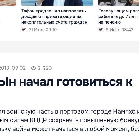
Тофан предложил направлять
Госслужащим раз
доходы от приватизации на
работать до 7 лет
е
накопительные счета граждан
на пенсию
31 Июл. 09:10
9 Июл. 08:42
2013, 09:02
3 560
Ын начал готовиться к
ил воинскую часть в портовом городе Нампхо 
ным силам КНДР сохранять повышенную боев
льку война может начаться в любой момент, бе