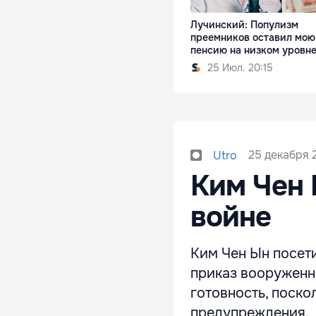
Лучинский: Популизм
преемников оставил мою
пенсию на низком уровн
25 Июл. 20:15
25 декабря 
Utro
Ким Чен 
войне
Ким Чен Ын посет
приказ вооружен
готовность, поско
предупреждения.