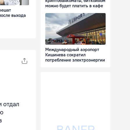
криптобанкоматы, биткоином
можно будет платить в кафе
решат
 после выхода
Международный аэропорт
Кишинева сократил
потребление электроэнергии
и отдал
ую
з