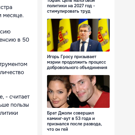
Тофан: Цель налоговой
политики на 2027 год -
истра
стимулировать труд
м месяце.
нсию
пенсию в 50
Игорь Гросу призывает
мэрии продолжить процесс
струментом
добровольного объединения
оличество
, - считает
льше пользы
олитики
Брат Джоли совершил
каминг-аут в 53 года и
признался после развода,
что он гей