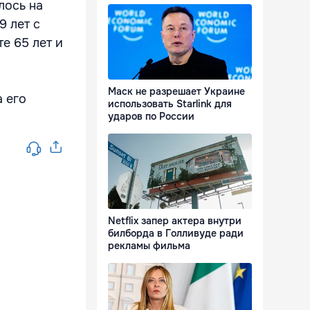
лось на
9 лет с
те 65 лет и
Маск не разрешает Украине
а его
использовать Starlink для
ударов по России
Netflix запер актера внутри
билборда в Голливуде ради
рекламы фильма