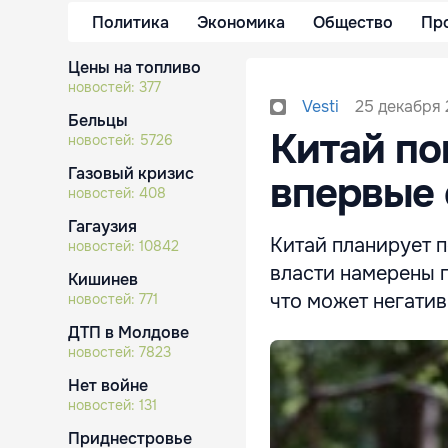
Политика
Экономика
Общество
Пр
Цены на топливо
новостей:
377
25 декабря 
Vesti
Бельцы
Китай по
новостей:
5726
Газовый кризис
впервые 
новостей:
408
Гагаузия
Китай планирует п
новостей:
10842
власти намерены 
Кишинев
что может негатив
новостей:
771
ДТП в Молдове
новостей:
7823
Нет войне
новостей:
131
Приднестровье