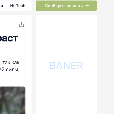
ка
Hi-Tech
Сообщить новость
раст
 так как
ей силы,