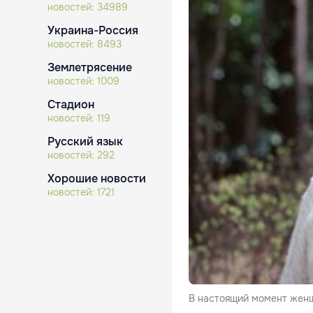
новостей:
34989
Украина-Россия
новостей:
8493
Землетрясение
новостей:
1009
Стадион
новостей:
119
Русский язык
новостей:
292
Хорошие новости
новостей:
1721
В настоящий момент женщи