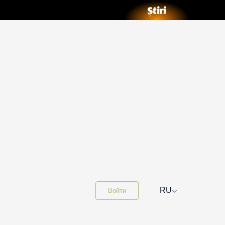
⌵
RU
Войти