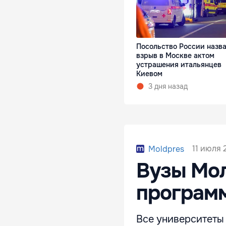
Посольство России назв
взрыв в Москве актом
устрашения итальянцев
Киевом
3 дня назад
11 июля 
Moldpres
Вузы Мо
програм
Все университеты