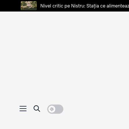
Nivel critic pe Nistru: Stația ce alimentea