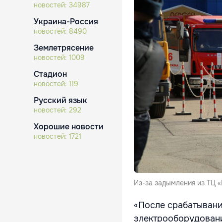
новостей:
34987
Украина-Россия
новостей:
8490
Землетрясение
новостей:
1009
Стадион
новостей:
119
Русский язык
новостей:
292
Хорошие новости
новостей:
1721
Из-за задымления из ТЦ «
«После срабатывани
электрооборудовани