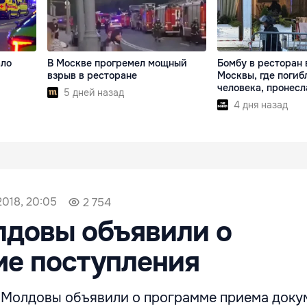
ало
В Москве прогремел мощный
Бомбу в ресторан 
взрыв в ресторане
Москвы, где погиб
человека, пронес
5 дней назад
4 дня назад
2018, 20:05
2 754
лдовы объявили о
ме поступления
 Молдовы объявили о программе приема доку