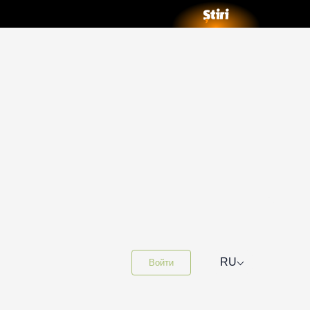
⌵
RU
Войти