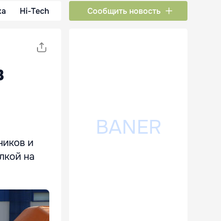
ка
Hi-Tech
Сообщить новость
в
ников и
лкой на