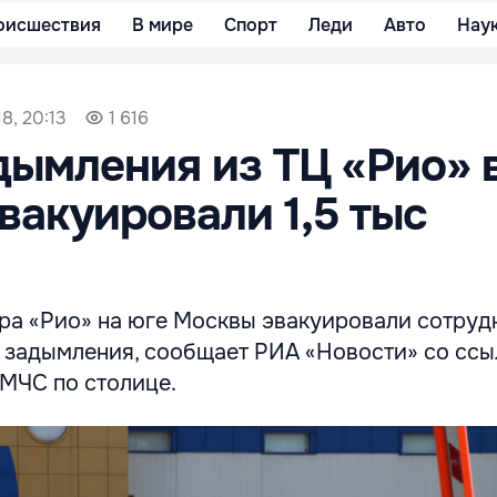
оисшествия
В мире
Спорт
Леди
Авто
Нау
8, 20:13
1 616
дымления из ТЦ «Рио» 
вакуировали 1,5 тыс
тра «Рио» на юге Москвы эвакуировали сотруд
а задымления, сообщает РИА «Новости» со ссы
 МЧС по столице.