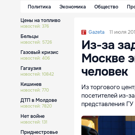
Политика
Экономика
Общество
Пр
Цены на топливо
новостей:
376
11 июля 201
Gazeta
Бельцы
Из-за за
новостей:
5726
Газовый кризис
Москве э
новостей:
406
человек
Гагаузия
новостей:
10842
Кишинев
Из торгового цен
новостей:
770
посетителей из-з
ДТП в Молдове
представления ГУ
новостей:
7820
Нет войне
новостей:
131
Приднестровье