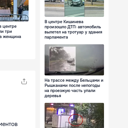
В центре Кишинева
в центре
произошло ДТП: автомобиль
ли три
вылетел на тротуар у здания
ла женщина
парламента
На трассе между Бельцами и
Рышканами после непогоды
на проезжую часть упали
деревья
ментов