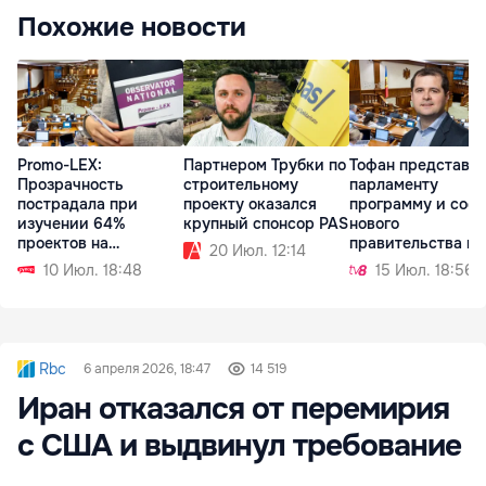
Похожие новости
Promo-LEX:
Партнером Трубки по
Тофан представи
Прозрачность
строительному
парламенту
пострадала при
проекту оказался
программу и сост
изучении 64%
крупный спонсор PAS
нового
проектов на
правительства на
20 Июл. 12:14
заседании
будущей неделе
10 Июл. 18:48
15 Июл. 18:56
парламента
Rbc
6 апреля 2026, 18:47
14 519
Иран отказался от перемирия
с США и выдвинул требование