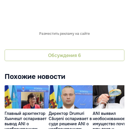
Разместить рекламу на сайте
Обсуждения
6
Похожие новости
Главный архитектор
Директор Drumuri
ANI выявил
Хынчешт оспаривает
Căușeni оспаривает в
необоснованное
вывод ANI о
суде решение ANI о
имущество почти 
необоснованном
необоснованном
млн леев у