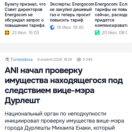
Бузату признал, что
Эксперты: Energocom
Energocom: Если
Совет директоров
не закупил дешевый
тарифы не повыс
Energocom не
газ и теперь просит
сейчас, расходы
обсуждал запрос о
повысить тариф
придется
повышении тарифа
компенсировать
19 Июл. 19:45
позже
23 Июл. 15:03
20 Июл. 08:02
Tvrmoldova
6 апреля 2026, 18:29
9 349
ANI начал проверку
имущества находящегося под
следствием вице-мэра
Дурлешт
Национальный орган по неподкупности
инициировал проверку имущества вице-мэра
города Дурлешты Михаила Енаки, который