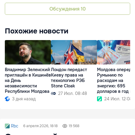
Обсуждения
10
Похожие новости
Владимир Зеленский
Лондон передаст
Молдова опереди
приглашён в Кишинёв
Киеву права на
Румынию по
на День
технологию РЭБ
расходам на
независимости
Stone Cloak
энергию: 695
Республики Молдова
долларов в год на
27 Июл. 08:48
человека
3 дня назад
24 Июл. 12:08
Rbc
6 апреля 2026, 18:18
19 568