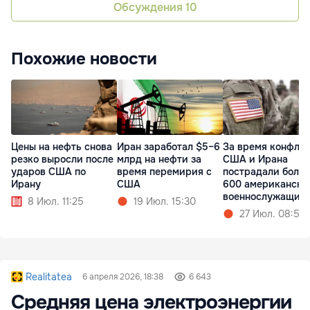
Обсуждения
10
Похожие новости
Цены на нефть снова
Иран заработал $5–6
За время конфли
резко выросли после
млрд на нефти за
США и Ирана
ударов США по
время перемирия с
пострадали более
Ирану
США
600 американски
военнослужащих
8 Июл. 11:25
19 Июл. 15:30
27 Июл. 08:57
Realitatea
6 апреля 2026, 18:38
6 643
Средняя цена электроэнергии